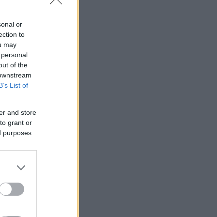
sonal or
ection to
ou may
 personal
out of the
 downstream
B’s List of
er and store
to grant or
ed purposes