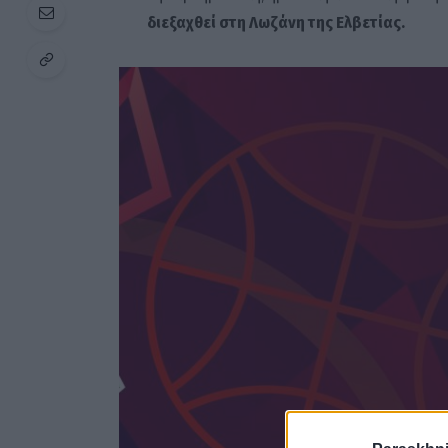
διεξαχθεί στη Λωζάνη της Ελβετίας.