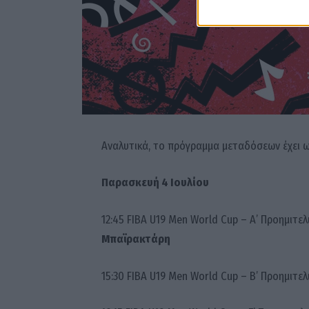
Αναλυτικά, το πρόγραμμα μεταδόσεων έχει ω
Παρασκευή 4 Ιουλίου
12:45 FIBA U19 Men World Cup – Α’ Προημιτ
Μπαϊρακτάρη
15:30 FIBA U19 Men World Cup – B’ Προημιτ