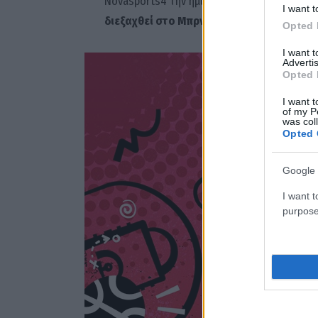
Novasports4 την ημιτελική και τελική φάση
I want t
διεξαχθεί στο Μπρνο της Τσεχίας.
Opted 
I want 
Advertis
Opted 
I want t
of my P
was col
Opted 
Google 
I want t
purpose