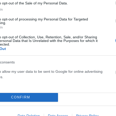
 του
FIBA U17 Basketball World Cup Γυναικών που θα
o opt-out of the Sale of my Personal Data.
In
to opt-out of processing my Personal Data for Targeted
ing.
In
o opt-out of Collection, Use, Retention, Sale, and/or Sharing
ersonal Data that Is Unrelated with the Purposes for which it
lected.
Out
consents
o allow my user data to be sent to Google for online advertising
s.
CONFIRM
Data Deletion
Data Access
Privacy Policy