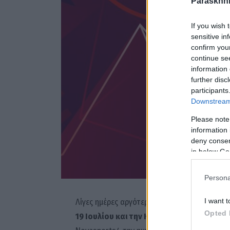
Paraskhni
If you wish 
sensitive in
confirm you
continue se
information 
further disc
participants
Downstream 
Please note
information 
deny consent
in below Go
Persona
I want t
Λίγες ημέρες αργότερα, οι λάτρεις του μπά
Opted 
19 Ιουλίου και την Κυριακή 20 Ιουλίου
επί