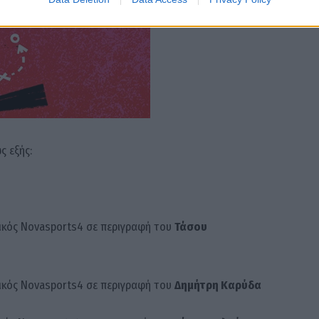
ς εξής:
ελικός Novasports4 σε περιγραφή του
Τάσου
ελικός Novasports4 σε περιγραφή του
Δημήτρη Καρύδα