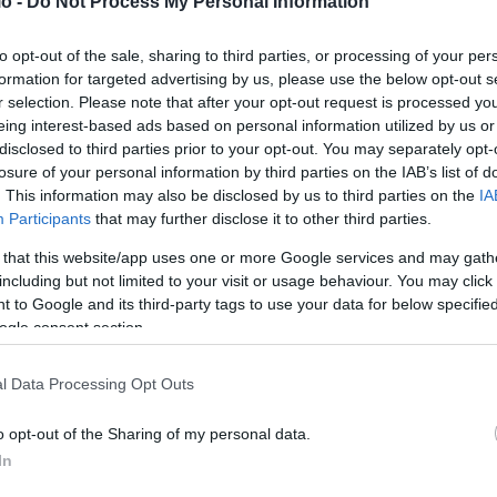
o -
Do Not Process My Personal Information
to opt-out of the sale, sharing to third parties, or processing of your per
formation for targeted advertising by us, please use the below opt-out s
r selection. Please note that after your opt-out request is processed y
eing interest-based ads based on personal information utilized by us or
disclosed to third parties prior to your opt-out. You may separately opt-
losure of your personal information by third parties on the IAB’s list of
. This information may also be disclosed by us to third parties on the
IA
Participants
that may further disclose it to other third parties.
 that this website/app uses one or more Google services and may gath
including but not limited to your visit or usage behaviour. You may click 
 to Google and its third-party tags to use your data for below specifi
ogle consent section.
l Data Processing Opt Outs
o opt-out of the Sharing of my personal data.
σκετ θα έχουν τη δυνατότητα να απολαύσουν το
Σάββατο
In
σης σε ζωντανή και αποκλειστική μετάδοση στο