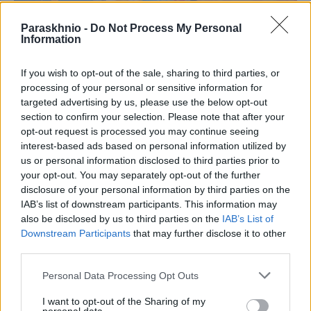
Paraskhnio -
Do Not Process My Personal
Information
If you wish to opt-out of the sale, sharing to third parties, or
processing of your personal or sensitive information for
targeted advertising by us, please use the below opt-out
section to confirm your selection. Please note that after your
opt-out request is processed you may continue seeing
interest-based ads based on personal information utilized by
ΕΛΛΆΔΑ
us or personal information disclosed to third parties prior to
Έρχεται καύσωνας και απειλητικά μποφόρ (VIDEO)
your opt-out. You may separately opt-out of the further
disclosure of your personal information by third parties on the
ΑΝΑΡΤΗΘΗΚΕ ΑΠΟ
GMYLONAS
7 ΑΥΓΟΎΣΤΟΥ 2026
IAB’s list of downstream participants. This information may
also be disclosed by us to third parties on the
IAB’s List of
Downstream Participants
that may further disclose it to other
third parties.
Please note that this website/app uses one or more Google
Personal Data Processing Opt Outs
services and may gather and store information including but
not limited to your visit or usage behaviour. You may click to
I want to opt-out of the Sharing of my