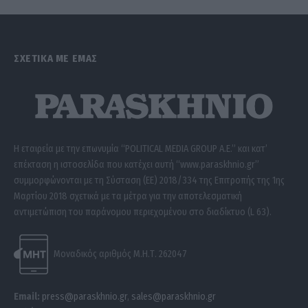
ΣΧΕΤΙΚΑ ΜΕ ΕΜΑΣ
Η εταιρεία με την επωνυμία “POLITICAL MEDIA GROUP A.E.” και κατ’
επέκταση η ιστοσελίδα που κατέχει αυτή “www.paraskhnio.gr”
συμμορφώνονται με τη Σύσταση (ΕΕ) 2018/334 της Επιτροπής της 1ης
Μαρτίου 2018 σχετικά με τα μέτρα για την αποτελεσματική
αντιμετώπιση του παράνομου περιεχομένου στο διαδίκτυο (L 63).
Μοναδικός αριθμός Μ.Η.Τ. 262047
Email:
press@paraskhnio.gr
,
sales@paraskhnio.gr