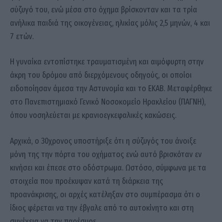
σύζυγό του, ενώ μέσα στο όχημα βρίσκονταν και τα τρία
ανήλικα παιδιά της οικογένειας, ηλικίας μόλις 2,5 μηνών, 4 και
7 ετών.
Η γυναίκα εντοπίστηκε τραυματισμένη και αιμόφυρτη στην
άκρη του δρόμου από διερχόμενους οδηγούς, οι οποίοι
ειδοποίησαν άμεσα την Αστυνομία και το ΕΚΑΒ. Μεταφέρθηκε
στο Πανεπιστημιακό Γενικό Νοσοκομείο Ηρακλείου (ΠΑΓΝΗ),
όπου νοσηλεύεται με κρανιοεγκεφαλικές κακώσεις.
Αρχικά, ο 30χρονος υποστήριξε ότι η σύζυγός του άνοιξε
μόνη της την πόρτα του οχήματος ενώ αυτό βρισκόταν εν
κινήσει και έπεσε στο οδόστρωμα. Ωστόσο, σύμφωνα με τα
στοιχεία που προέκυψαν κατά τη διάρκεια της
προανάκρισης, οι αρχές κατέληξαν στο συμπέρασμα ότι ο
ίδιος φέρεται να την έβγαλε από το αυτοκίνητο και στη
συνέχεια να την παρέσυρε.