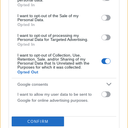
personal data.
grant or deny consent to Google and its third-party tags to
Opted In
use your data for below specified purposes in below Google
consent section.
I want to opt-out of the Sale of my
Personal Data.
Opted In
I want to opt-out of processing my
Personal Data for Targeted Advertising.
ΕΛΛΆΔΑ
Opted In
Κρήτη: Τουρίστας ρωτούσε πόσο να πληρώσει για να
ασελγήσει σε 10χρονη! Βίντεο-ντοκουμέντο
I want to opt-out of Collection, Use,
Retention, Sale, and/or Sharing of my
Personal Data that Is Unrelated with the
ΑΝΑΡΤΗΘΗΚΕ ΑΠΟ
GMYLONAS
7 ΑΥΓΟΎΣΤΟΥ 2026
Purposes for which it was collected.
Opted Out
Google consents
I want to allow my user data to be sent to
Google for online advertising purposes.
CONFIRM