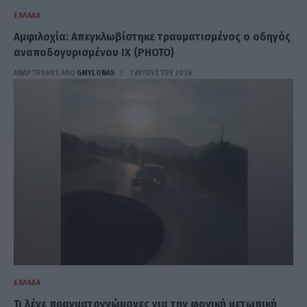
ΕΛΛΆΔΑ
Αμφιλοχία: Απεγκλωβίστηκε τραυματισμένος ο οδηγός
αναποδογυρισμένου ΙΧ (PHOTO)
ΑΝΑΡΤΗΘΗΚΕ ΑΠΟ
GMYLONAS
7 ΑΥΓΟΎΣΤΟΥ 2026
ΕΛΛΆΔΑ
Τι λένε πραγματογνώμονες για την φονική μετωπική