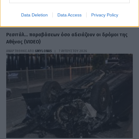
Data Deletion
Data Access
Privacy Policy
ΕΛΛΆΔΑ
Ρεσιτάλ… παραβάσεων όσο αδειάζουν οι δρόμοι της
Αθήνας (VIDEO)
ΑΝΑΡΤΗΘΗΚΕ ΑΠΟ
GMYLONAS
7 ΑΥΓΟΎΣΤΟΥ 2026