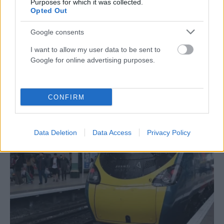
Purposes for which it was collected.
Opted Out
Google consents
I want to allow my user data to be sent to
ΔΙΕΘΝΉ
Google for online advertising purposes.
Σύγκρουση τραμ στη Γερμανία: Τουλάχιστον 25
τραυματίες, σε κρίσιμη κατάσταση οι 3
CONFIRM
ΑΝΑΡΤΗΘΗΚΕ ΑΠΟ
ΆΛΚΗΣΤΗ ΓΑΤΟΠΟΎΛΟΥ
6 ΑΥΓΟΎΣΤΟΥ 2026
Data Deletion
Data Access
Privacy Policy