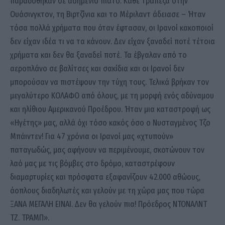
παραδόθηκαν σε ασημένιο πιάτο. Κάθε τράπεζα στην
Ουάσινγκτον, τη Βιρτζίνια και το Μέριλαντ άδειασε – Ήταν
τόσα πολλά χρήματα που όταν έφτασαν, οι Ιρανοί κακοποιοί
δεν είχαν ιδέα τι να τα κάνουν. Δεν είχαν ξαναδεί ποτέ τέτοια
χρήματα και δεν θα ξαναδεί ποτέ. Τα έβγαλαν από το
αεροπλάνο σε βαλίτσες και σακίδια και οι Ιρανοί δεν
μπορούσαν να πιστέψουν την τύχη τους. Τελικά βρήκαν τον
μεγαλύτερο ΚΟΛΑΦΟ από όλους, με τη μορφή ενός αδύναμου
και ηλίθιου Αμερικανού Προέδρου. Ήταν μια καταστροφή ως
«Ηγέτης» μας, αλλά όχι τόσο κακός όσο ο Νυσταγμένος Τζο
Μπάιντεν! Για 47 χρόνια οι Ιρανοί μας «χτυπούν»
παταγωδώς, μας αφήνουν να περιμένουμε, σκοτώνουν τον
λαό μας με τις βόμβες στο δρόμο, καταστρέφουν
διαμαρτυρίες και πρόσφατα εξαφανίζουν 42.000 αθώους,
άοπλους διαδηλωτές και γελούν με τη χώρα μας που τώρα
ΞΑΝΑ ΜΕΓΑΛΗ ΕΙΝΑΙ. Δεν θα γελούν πια! Πρόεδρος ΝΤΟΝΑΛΝΤ
ΤΖ. ΤΡΑΜΠ».