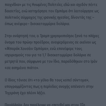
παιχνίδια» με τις Ηνωμένες Πολιτείες εδώ και σχεδόν πέντε
δεκαετίες, ενώ κατηγόρησε τον Ομπάμα ότι λειτούργησε ως
πολιτικός σύμμαχος της ιρανικής ηγεσίας, δίνοντάς της –
όπως ανέφερε– δισεκατομμύρια δολάρια.
Στην ανάρτησή του, ο Τραμπ χρησιμοποίησε ξανά το πλήρες
όνομα του πρώην προέδρου, αναφερόμενος σε εκείνον ως
«Μπαράκ Χουσέιν Ομπάμα», ενώ επανέφερε τους
ισχυρισμούς του για τα 1,7 δισεκατομμύρια δολάρια σε
μετρητά που, σύμφωνα με τον ίδιο, παραδόθηκαν στο Ιράν
«σε ασημένιο πιάτο».
Ο ίδιος τόνισε ότι «το γέλιο θα τους κοπεί σύντομα»,
υπογραμμίζοντας πως η περίοδος ανοχής απέναντι στην
Τεχεράνη έχει πλέον λήξει.
Παράλληλα, δεν παρέλειψε να επιτεθεί και στον Τζο