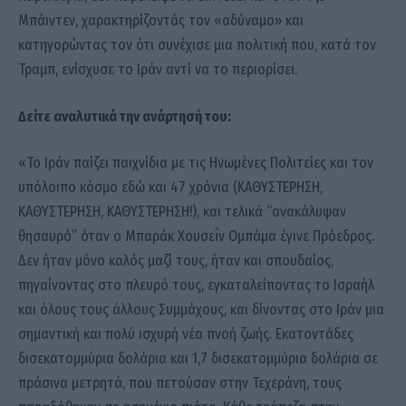
Μπάιντεν, χαρακτηρίζοντάς τον «αδύναμο» και
κατηγορώντας τον ότι συνέχισε μια πολιτική που, κατά τον
Τραμπ, ενίσχυσε το Ιράν αντί να το περιορίσει.
Δείτε αναλυτικά την ανάρτησή του:
«Το Ιράν παίζει παιχνίδια με τις Ηνωμένες Πολιτείες και τον
υπόλοιπο κόσμο εδώ και 47 χρόνια (ΚΑΘΥΣΤΕΡΗΣΗ,
ΚΑΘΥΣΤΕΡΗΣΗ, ΚΑΘΥΣΤΕΡΗΣΗ!), και τελικά “ανακάλυψαν
θησαυρό” όταν ο Μπαράκ Χουσεΐν Ομπάμα έγινε Πρόεδρος.
Δεν ήταν μόνο καλός μαζί τους, ήταν και σπουδαίος,
πηγαίνοντας στο πλευρό τους, εγκαταλείποντας το Ισραήλ
και όλους τους άλλους Συμμάχους, και δίνοντας στο Ιράν μια
σημαντική και πολύ ισχυρή νέα πνοή ζωής. Εκατοντάδες
δισεκατομμύρια δολάρια και 1,7 δισεκατομμύρια δολάρια σε
πράσινα μετρητά, που πετούσαν στην Τεχεράνη, τους