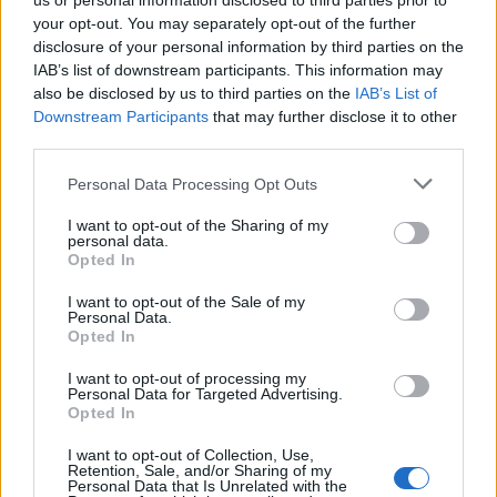
us or personal information disclosed to third parties prior to
your opt-out. You may separately opt-out of the further
disclosure of your personal information by third parties on the
IAB’s list of downstream participants. This information may
also be disclosed by us to third parties on the
IAB’s List of
Downstream Participants
that may further disclose it to other
third parties.
Please note that this website/app uses one or more Google
Personal Data Processing Opt Outs
ΔΙΕΘΝΉ
services and may gather and store information including but
Συρία: Έκρηξη βόμβας σε μίνι λεωφορείο –
not limited to your visit or usage behaviour. You may click to
I want to opt-out of the Sharing of my
personal data.
Τουλάχιστον 2 νεκροί, αρκετοί τραυματίες (video)
grant or deny consent to Google and its third-party tags to
Opted In
use your data for below specified purposes in below Google
ΑΝΑΡΤΗΘΗΚΕ ΑΠΟ
ΆΛΚΗΣΤΗ ΓΑΤΟΠΟΎΛΟΥ
6 ΑΥΓΟΎΣΤΟΥ 2026
consent section.
I want to opt-out of the Sale of my
Personal Data.
Opted In
I want to opt-out of processing my
Personal Data for Targeted Advertising.
Opted In
I want to opt-out of Collection, Use,
Retention, Sale, and/or Sharing of my
Personal Data that Is Unrelated with the