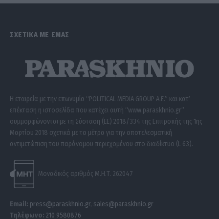
ΣΧΕΤΙΚΑ ΜΕ ΕΜΑΣ
Η εταιρεία με την επωνυμία “POLITICAL MEDIA GROUP A.E.” και κατ’
επέκταση η ιστοσελίδα που κατέχει αυτή “www.paraskhnio.gr”
συμμορφώνονται με τη Σύσταση (ΕΕ) 2018/334 της Επιτροπής της 1ης
Μαρτίου 2018 σχετικά με τα μέτρα για την αποτελεσματική
αντιμετώπιση του παράνομου περιεχομένου στο διαδίκτυο (L 63).
Μοναδικός αριθμός Μ.Η.Τ. 262047
Email:
press@paraskhnio.gr
,
sales@paraskhnio.gr
Τηλέφωνο:
210 9580876