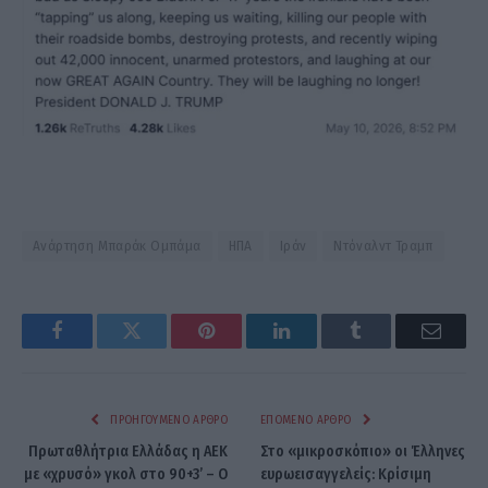
Ανάρτηση Μπαράκ Ομπάμα
ΗΠΑ
Ιράν
Ντόναλντ Τραμπ
Facebook
Twitter
Pinterest
LinkedIn
Tumblr
Email
ΠΡΟΗΓΟΎΜΕΝΟ ΆΡΘΡΟ
ΕΠΌΜΕΝΟ ΆΡΘΡΟ
Πρωταθλήτρια Ελλάδας η ΑΕΚ
Στο «μικροσκόπιο» οι Έλληνες
με «χρυσό» γκολ στο 90+3’ – Ο
ευρωεισαγγελείς: Κρίσιμη