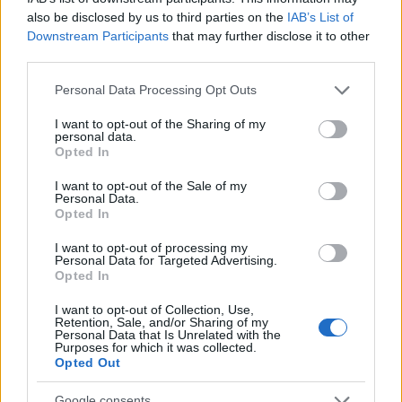
also be disclosed by us to third parties on the
IAB’s List of
Downstream Participants
that may further disclose it to other
Στέλλα Λίταινα
third parties.
Please note that this website/app uses one or more Google
Personal Data Processing Opt Outs
services and may gather and store information including but
not limited to your visit or usage behaviour. You may click to
I want to opt-out of the Sharing of my
personal data.
grant or deny consent to Google and its third-party tags to
Opted In
use your data for below specified purposes in below Google
ΣΧΕΤΙΚΑ
ΑΡΘΡΑ
consent section.
I want to opt-out of the Sale of my
Personal Data.
Opted In
I want to opt-out of processing my
Personal Data for Targeted Advertising.
Opted In
I want to opt-out of Collection, Use,
Retention, Sale, and/or Sharing of my
Personal Data that Is Unrelated with the
Purposes for which it was collected.
Opted Out
Google consents