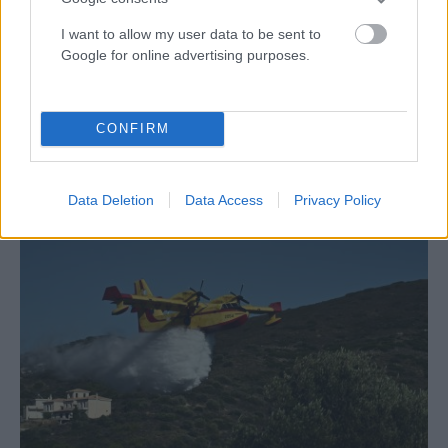
I want to allow my user data to be sent to
Google for online advertising purposes.
ΕΛΛΆΔΑ
Υπόθεση Κυψέλης: «Κάτι δεν μου κόλλαγε» – Η
CONFIRM
αποκαλυπτική κατάθεση της συζύγου του
κατηγορούμενου
ΑΝΑΡΤΗΘΗΚΕ ΑΠΟ
ΣΤΈΛΛΑ ΛΊΤΑΙΝΑ
6 ΑΥΓΟΎΣΤΟΥ 2026
Data Deletion
Data Access
Privacy Policy