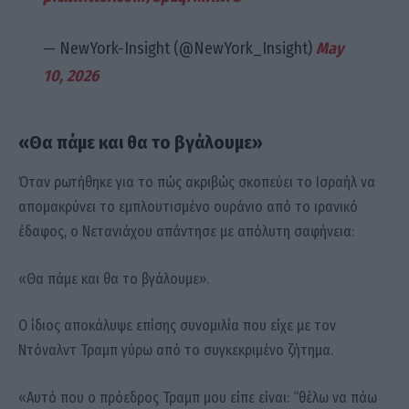
— NewYork-Insight (@NewYork_Insight)
May
10, 2026
«Θα πάμε και θα το βγάλουμε»
Όταν ρωτήθηκε για το πώς ακριβώς σκοπεύει το Ισραήλ να
απομακρύνει το εμπλουτισμένο ουράνιο από το ιρανικό
έδαφος, ο Νετανιάχου απάντησε με απόλυτη σαφήνεια:
«Θα πάμε και θα το βγάλουμε».
Ο ίδιος αποκάλυψε επίσης συνομιλία που είχε με τον
Ντόναλντ Τραμπ γύρω από το συγκεκριμένο ζήτημα.
«Αυτό που ο πρόεδρος Τραμπ μου είπε είναι: “θέλω να πάω