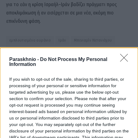
για το εάν η κρίση Ισραήλ–Ιράν βαδίζει πράγματι προς
αποκλιμάκωση ή αν εισέρχεται σε μια νέα, ακόμη πιο
επικίνδυνη φάση.
εμπλουτισμένο ουράνιο
Ιράν
Μπενιαμίν Νετανιάχου
Ντόναλντ Τραμπ
Paraskhnio -
Do Not Process My Personal
Information
Facebook
Twitter
Pinterest
LinkedIn
Tumblr
Email
If you wish to opt-out of the sale, sharing to third parties, or
processing of your personal or sensitive information for
targeted advertising by us, please use the below opt-out
section to confirm your selection. Please note that after your
ΠΡΟΗΓΟΎΜΕΝΟ ΆΡΘΡΟ
ΕΠΌΜΕΝΟ ΆΡΘΡΟ
opt-out request is processed you may continue seeing
Ποιά είναι 4 τα ζώδια που
Τζιτζικώστας από τον Έβρο:
interest-based ads based on personal information utilized by
έχουν μόνιμα το mom mode
«Η Ευρώπη προστατεύει τα
us or personal information disclosed to third parties prior to
ενεργοποιημένο;
σύνορά της» — 1,7 δισ. ευρώ
your opt-out. You may separately opt-out of the further
για φράχτη και επιτήρηση
disclosure of your personal information by third parties on the
IAB’s list of downstream participants. This information may