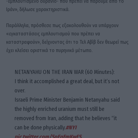
-εμπλουτισμένο ουράνιο- που πρέπει να πάρουμε από το
Ιράν», δήλωσε χαρακτηριστικά.
Παράλληλα, πρόσθεσε πως εξακολουθούν να υπάρχουν
«εγκαταστάσεις εμπλουτισμού που πρέπει να
καταστραφούν», δείχνοντας ότι το Τελ Αβίβ δεν θεωρεί πως
έχει κλείσει οριστικά το πυρηνικό μέτωπο.
NETANYAHU ON THE IRAN WAR (60 Minutes):
I think it accomplished a great deal, but it’s not
over.
Israeli Prime Minister Benjamin Netanyahu said
the highly enriched uranium must still be
removed from Iran, adding that he believes “it
can be done physically.
#NYI
pic.twitter.com/SpEqFmKwFS