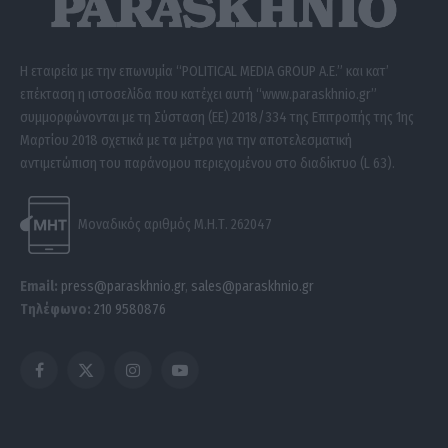
Η εταιρεία με την επωνυμία “POLITICAL MEDIA GROUP A.E.” και κατ’
επέκταση η ιστοσελίδα που κατέχει αυτή “www.paraskhnio.gr”
συμμορφώνονται με τη Σύσταση (ΕΕ) 2018/334 της Επιτροπής της 1ης
Μαρτίου 2018 σχετικά με τα μέτρα για την αποτελεσματική
αντιμετώπιση του παράνομου περιεχομένου στο διαδίκτυο (L 63).
Μοναδικός αριθμός Μ.Η.Τ. 262047
Email:
press@paraskhnio.gr
,
sales@paraskhnio.gr
Τηλέφωνο:
210 9580876
Facebook
X
Instagram
YouTube
(Twitter)