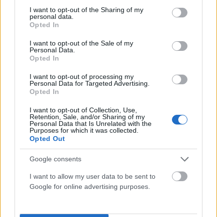
not limited to your visit or usage behaviour. You may click to
I want to opt-out of the Sharing of my
personal data.
grant or deny consent to Google and its third-party tags to
Opted In
use your data for below specified purposes in below Google
consent section.
I want to opt-out of the Sale of my
Personal Data.
Opted In
I want to opt-out of processing my
Personal Data for Targeted Advertising.
Opted In
I want to opt-out of Collection, Use,
Retention, Sale, and/or Sharing of my
ΕΛΛΆΔΑ
Personal Data that Is Unrelated with the
Purposes for which it was collected.
Νέο Χωροταξικό για τον Τουρισμό: Οι νέοι κανόνες για
Opted Out
επενδύσεις, νησιά και προορισμούς υπό πίεση
ΑΝΑΡΤΗΘΗΚΕ ΑΠΟ
ΕΛΕΑΝΑ ΖΑΜΠΑΡΑ
8 ΑΥΓΟΎΣΤΟΥ 2026
Google consents
I want to allow my user data to be sent to
Google for online advertising purposes.