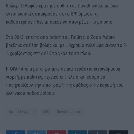
θρίλερ. Ο Λαφόν κράτησε όρθιο τον Παναθηναϊκό με δύο
εντυπωσιακές αποκρούσεις στο 89’, όμως στις
καθυστερήσεις δεν μπόρεσε να αποτρέψει το μοιραίο.
Στο 90+3’, έπειτα από ασίστ του Γιόβιτς, ο Ζοάο Μάριο
βρέθηκε σε θέση βολής και με ψύχραιμο τελείωμα έκανε το 2-
1, χαρίζοντας στην ΑΕΚ το γκολ του τίτλου.
Η OPAP Arena μετατράπηκε σε μια τεράστια κιτρινόμαυρη
γιορτή, με παίκτες, τεχνικό επιτελείο και κόσμο να
πανηγυρίζουν την επιστροφή της ομάδας στην κορυφή του
ελληνικού ποδοσφαίρου.
Super League 1
ΑΕΚ
Παναθηναϊκός