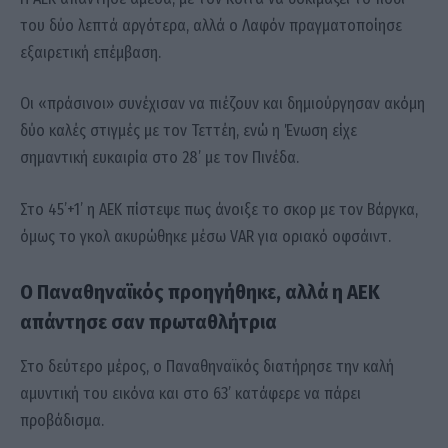
του δύο λεπτά αργότερα, αλλά ο Λαφόν πραγματοποίησε
εξαιρετική επέμβαση.
Οι «πράσινοι» συνέχισαν να πιέζουν και δημιούργησαν ακόμη
δύο καλές στιγμές με τον Τεττέη, ενώ η Ένωση είχε
σημαντική ευκαιρία στο 28’ με τον Πινέδα.
Στο 45’+1’ η ΑΕΚ πίστεψε πως άνοιξε το σκορ με τον Βάργκα,
όμως το γκολ ακυρώθηκε μέσω VAR για οριακό οφσάιντ.
Ο Παναθηναϊκός προηγήθηκε, αλλά η ΑΕΚ
απάντησε σαν πρωταθλήτρια
Στο δεύτερο μέρος, ο Παναθηναϊκός διατήρησε την καλή
αμυντική του εικόνα και στο 63’ κατάφερε να πάρει
προβάδισμα.