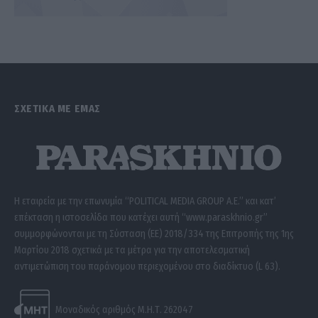
ΣΧΕΤΙΚΑ ΜΕ ΕΜΑΣ
Η εταιρεία με την επωνυμία “POLITICAL MEDIA GROUP A.E.” και κατ’
επέκταση η ιστοσελίδα που κατέχει αυτή “www.paraskhnio.gr”
συμμορφώνονται με τη Σύσταση (ΕΕ) 2018/334 της Επιτροπής της 1ης
Μαρτίου 2018 σχετικά με τα μέτρα για την αποτελεσματική
αντιμετώπιση του παράνομου περιεχομένου στο διαδίκτυο (L 63).
Μοναδικός αριθμός Μ.Η.Τ. 262047