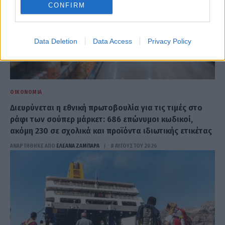
CONFIRM
Data Deletion
Data Access
Privacy Policy
ΟΙΚΟΝΟΜΊΑ
Διευρύνεται η εθνική πρωτοβουλία για τις τιμές στο
ράφι των σούπερ μάρκετ: 686 επώνυμοι κωδικοί,
ακόμη 230 σε σχολικά και προϊόντα ιδιωτικής ετικέτας
ΑΝΑΡΤΗΘΗΚΕ ΑΠΟ
ΕΛΕΑΝΑ ΖΑΜΠΑΡΑ
8 ΑΥΓΟΎΣΤΟΥ 2026