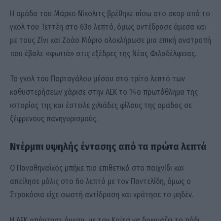
Η ομάδα του Μάρκο Νίκολιτς βρέθηκε πίσω στο σκορ από το
γκολ του Τεττέη στο 63ο λεπτό, όμως αντέδρασε άμεσα και
με τους Ζίνι και Ζοάο Μάριο ολοκλήρωσε μια επική ανατροπή
που έβαλε «φωτιά» στις εξέδρες της Νέας Φιλαδέλφειας.
Το γκολ του Πορτογάλου μέσου στο τρίτο λεπτό των
καθυστερήσεων χάρισε στην ΑΕΚ το 14ο πρωτάθλημα της
ιστορίας της και έστειλε χιλιάδες φίλους της ομάδας σε
ξέφρενους πανηγυρισμούς.
Ντέρμπι υψηλής έντασης από τα πρώτα λεπτά
Ο Παναθηναϊκός μπήκε πιο επιθετικά στο παιχνίδι και
απείλησε μόλις στο 6ο λεπτό με τον Παντελίδη, όμως ο
Στρακόσια είχε σωστή αντίδραση και κράτησε το μηδέν.
Η ΑΕΚ απάντησε άμεσα, με τον Κοϊτά να δοκιμάζει το πόδι