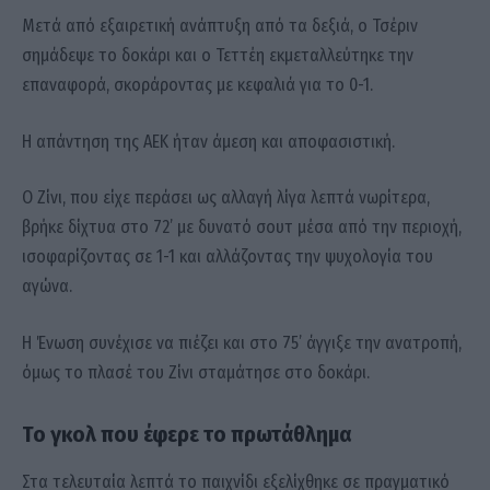
Μετά από εξαιρετική ανάπτυξη από τα δεξιά, ο Τσέριν
σημάδεψε το δοκάρι και ο Τεττέη εκμεταλλεύτηκε την
επαναφορά, σκοράροντας με κεφαλιά για το 0-1.
Η απάντηση της ΑΕΚ ήταν άμεση και αποφασιστική.
Ο Ζίνι, που είχε περάσει ως αλλαγή λίγα λεπτά νωρίτερα,
βρήκε δίχτυα στο 72’ με δυνατό σουτ μέσα από την περιοχή,
ισοφαρίζοντας σε 1-1 και αλλάζοντας την ψυχολογία του
αγώνα.
Η Ένωση συνέχισε να πιέζει και στο 75’ άγγιξε την ανατροπή,
όμως το πλασέ του Ζίνι σταμάτησε στο δοκάρι.
Το γκολ που έφερε το πρωτάθλημα
Στα τελευταία λεπτά το παιχνίδι εξελίχθηκε σε πραγματικό