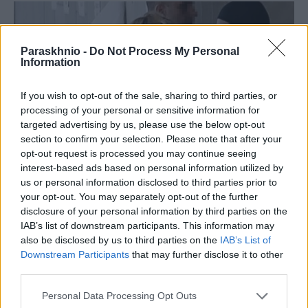
Paraskhnio -
Do Not Process My Personal
Information
If you wish to opt-out of the sale, sharing to third parties, or
processing of your personal or sensitive information for
targeted advertising by us, please use the below opt-out
section to confirm your selection. Please note that after your
opt-out request is processed you may continue seeing
interest-based ads based on personal information utilized by
us or personal information disclosed to third parties prior to
your opt-out. You may separately opt-out of the further
ΕΛΛΆΔΑ
disclosure of your personal information by third parties on the
IAB’s list of downstream participants. This information may
Υπόθεση Marfin: Δεν είναι η εντολέας μου στις
also be disclosed by us to third parties on the
IAB’s List of
φωτογραφίες της επίθεσης (video)
Downstream Participants
that may further disclose it to other
ΑΝΑΡΤΗΘΗΚΕ ΑΠΟ
ΕΛΕΑΝΑ ΖΑΜΠΑΡΑ
8 ΑΥΓΟΎΣΤΟΥ 2026
third parties.
Please note that this website/app uses one or more Google
Personal Data Processing Opt Outs
services and may gather and store information including but