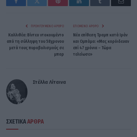
Facebook
Twitter
Pinterest
LinkedIn
Tumblr
Email
ΠΡΟΗΓΟΎΜΕΝΟ ΆΡΘΡΟ
ΕΠΌΜΕΝΟ ΆΡΘΡΟ
Καλλιθέα: Βίντεο ντοκουμέντο
Νέα επίθεση Τραμπ κατά Ιράν
από τη σύλληψη του 58χρονου
και Ομπάμα: «Μας κορόιδευαν
μετά τους πυροβολισμούς σε
επί 47 χρόνια – Τώρα
μπαρ
τελείωσε»
Στέλλα Λίταινα
ΣΧΕΤΙΚΑ
ΑΡΘΡΑ