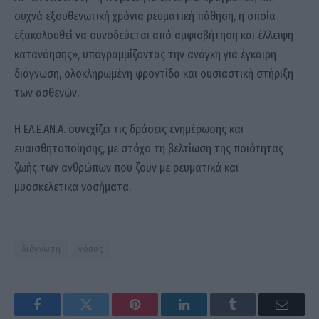
συχνά εξουθενωτική χρόνια ρευματική πάθηση, η οποία
εξακολουθεί να συνοδεύεται από αμφισβήτηση και έλλειψη
κατανόησης», υπογραμμίζοντας την ανάγκη για έγκαιρη
διάγνωση, ολοκληρωμένη φροντίδα και ουσιαστική στήριξη
των ασθενών.
Η ΕΛ.Ε.ΑΝ.Α. συνεχίζει τις δράσεις ενημέρωσης και
ευαισθητοποίησης, με στόχο τη βελτίωση της ποιότητας
ζωής των ανθρώπων που ζουν με ρευματικά και
μυοσκελετικά νοσήματα.
διάγνωση
νόσος
Facebook
Twitter
Pinterest
LinkedIn
Tumblr
Email