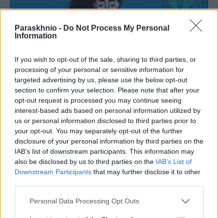
Paraskhnio -
Do Not Process My Personal
Information
If you wish to opt-out of the sale, sharing to third parties, or
processing of your personal or sensitive information for
targeted advertising by us, please use the below opt-out
section to confirm your selection. Please note that after your
opt-out request is processed you may continue seeing
interest-based ads based on personal information utilized by
ΥΓΕΊΑ - ΠΕΡΙΒΆΛΛΟΝ
us or personal information disclosed to third parties prior to
your opt-out. You may separately opt-out of the further
Καλοκαίρι και γυναικεία υγεία: 5 προβλήματα που
disclosure of your personal information by third parties on the
εμφανίζονται συχνότερα
IAB’s list of downstream participants. This information may
ΑΝΑΡΤΗΘΗΚΕ ΑΠΟ
ΣΤΈΛΛΑ ΛΊΤΑΙΝΑ
7 ΑΥΓΟΎΣΤΟΥ 2026
also be disclosed by us to third parties on the
IAB’s List of
Downstream Participants
that may further disclose it to other
third parties.
Please note that this website/app uses one or more Google
Personal Data Processing Opt Outs
services and may gather and store information including but