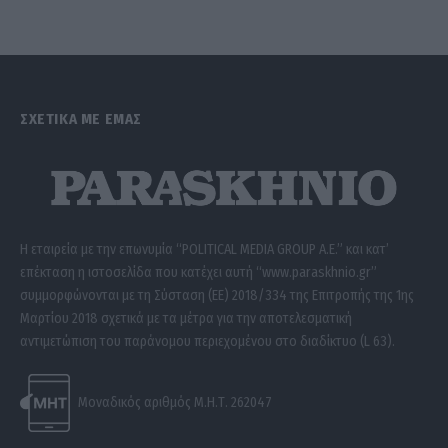
ΣΧΕΤΙΚΑ ΜΕ ΕΜΑΣ
Η εταιρεία με την επωνυμία “POLITICAL MEDIA GROUP A.E.” και κατ’
επέκταση η ιστοσελίδα που κατέχει αυτή “www.paraskhnio.gr”
συμμορφώνονται με τη Σύσταση (ΕΕ) 2018/334 της Επιτροπής της 1ης
Μαρτίου 2018 σχετικά με τα μέτρα για την αποτελεσματική
αντιμετώπιση του παράνομου περιεχομένου στο διαδίκτυο (L 63).
Μοναδικός αριθμός Μ.Η.Τ. 262047