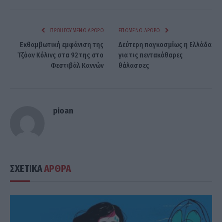
ΠΡΟΗΓΟΎΜΕΝΟ ΆΡΘΡΟ
ΕΠΌΜΕΝΟ ΆΡΘΡΟ
Εκθαμβωτική εμφάνιση της
Δεύτερη παγκοσμίως η Ελλάδα
Τζόαν Κόλινς στα 92 της στο
για τις πεντακάθαρες
Φεστιβάλ Καννών
θάλασσες
pioan
ΣΧΕΤΙΚΑ
ΑΡΘΡΑ