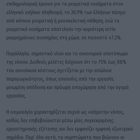
επιδημιολογική έρευνα για τα ρευματικά νοσήματα στον
ελληνικό ενήλικο πληθυσμό, το 26,9% των Ελλήνων πάσχει
από κάποια ρευματική ή μυοσκελετική πάθηση, ενώ τα
ρευματικά νοσήματα αποτελούν την κυριότερη αιτία
μακροχρόνιας αναπηρίας στη χώρα, σε ποσοστό 47,2%.
Παράλληλα, σημαντικό είναι και το οικονομικό αποτύπωμα
της νόσου. Διεθνείς μελέτες δείχνουν ότι το 75% έως 88%
του συνολικού κόστους σχετίζεται με την απώλεια
παραγωγικότητας, όπως απουσίες από την εργασία,
μειωμένη απόδοση και πρόωρη αποχώρηση από την αγορά
εργασίας.
Η ινομυαλγία χαρακτηρίζεται συχνά ως «αόρατη» νόσος,
καθώς δεν επιβεβαιώνεται μέσω μίας συγκεκριμένης
εργαστηριακής εξέτασης και δεν εμφανίζει εμφανή εξωτερικά
σημάδια. Παρ’ όλα αυτά, τα συμπτώματα που βιώνουν οι