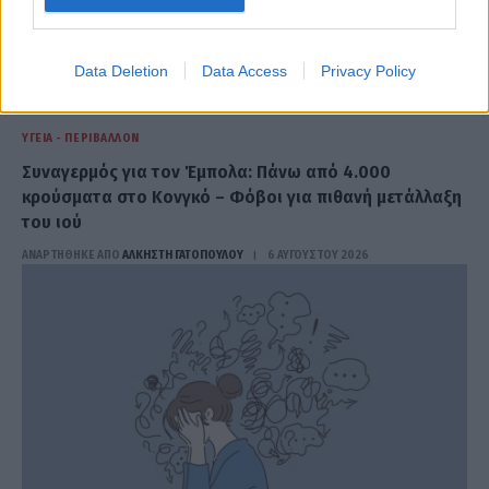
Data Deletion
Data Access
Privacy Policy
ΥΓΕΊΑ - ΠΕΡΙΒΆΛΛΟΝ
Συναγερμός για τον Έμπολα: Πάνω από 4.000
κρούσματα στο Κονγκό – Φόβοι για πιθανή μετάλλαξη
του ιού
ΑΝΑΡΤΗΘΗΚΕ ΑΠΟ
ΆΛΚΗΣΤΗ ΓΑΤΟΠΟΎΛΟΥ
6 ΑΥΓΟΎΣΤΟΥ 2026