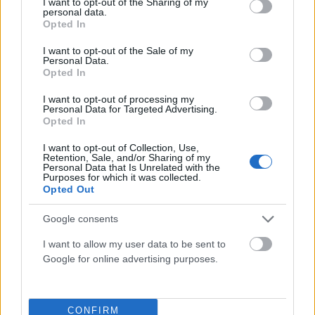
not limited to your visit or usage behaviour. You may click to
I want to opt-out of the Sharing of my
personal data.
grant or deny consent to Google and its third-party tags to
Opted In
use your data for below specified purposes in below Google
consent section.
I want to opt-out of the Sale of my
Personal Data.
Opted In
I want to opt-out of processing my
Personal Data for Targeted Advertising.
Opted In
ΥΓΕΊΑ - ΠΕΡΙΒΆΛΛΟΝ
I want to opt-out of Collection, Use,
Καζακστάν: Η στιγμή που η Umit κάνει τα πρώτα της
Retention, Sale, and/or Sharing of my
βήματα στην ελευθερία (VIDEO)
Personal Data that Is Unrelated with the
Purposes for which it was collected.
Opted Out
ΑΝΑΡΤΗΘΗΚΕ ΑΠΟ
ΣΤΈΛΛΑ ΛΊΤΑΙΝΑ
7 ΑΥΓΟΎΣΤΟΥ 2026
Google consents
I want to allow my user data to be sent to
Google for online advertising purposes.
CONFIRM