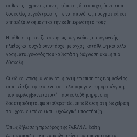
ασθενείς – χρόνιος πόνος, κόπωση, διαταραχές ύπνου και
δυσκολίες συγκέντρωσης – είναι απολύτως πραγματικά και
επηρεάζουν σημαντικά την καθημερινότητά τους.
Η πάθηση εμφανίζεται κυρίως σε γυναίκες παραγωγικής
ηλικίας και συχνά συνυπάρχει με άγχος, κατάθλιψη και άλλα
νοσήματα, γεγονός που καθιστά τη διάγνωση ακόμη πιο
δύσκολη.
Οι ειδικοί επισημαίνουν ότι η αντιμετώπιση της ινομυαλγίας
απαιτεί εξατομικευμένη και πολυπαραγοντική προσέγγιση,
που περιλαμβάνει ιατρική παρακολούθηση, φυσική
δραστηριότητα, φυσικοθεραπεία, εκπαίδευση στη διαχείριση
του χρόνιου πόνου και ψυχολογική υποστήριξη.
Όπως δήλωσε η πρόεδρος της ΕΛ.Ε.ΑΝ.Α., Καίτη
Αντωνοπούλου, «η ινομυαλγία είναι μια πραγματική και