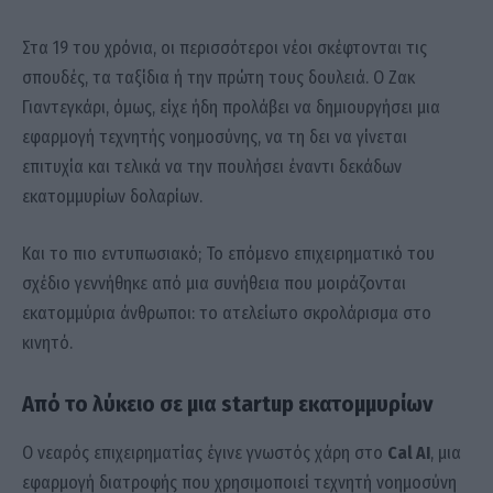
Στα 19 του χρόνια, οι περισσότεροι νέοι σκέφτονται τις
σπουδές, τα ταξίδια ή την πρώτη τους δουλειά. Ο Ζακ
Γιαντεγκάρι, όμως, είχε ήδη προλάβει να δημιουργήσει μια
εφαρμογή τεχνητής νοημοσύνης, να τη δει να γίνεται
επιτυχία και τελικά να την πουλήσει έναντι δεκάδων
εκατομμυρίων δολαρίων.
Και το πιο εντυπωσιακό; Το επόμενο επιχειρηματικό του
σχέδιο γεννήθηκε από μια συνήθεια που μοιράζονται
εκατομμύρια άνθρωποι: το ατελείωτο σκρολάρισμα στο
κινητό.
Από το λύκειο σε μια startup εκατομμυρίων
Ο νεαρός επιχειρηματίας έγινε γνωστός χάρη στο
Cal AI
, μια
εφαρμογή διατροφής που χρησιμοποιεί τεχνητή νοημοσύνη