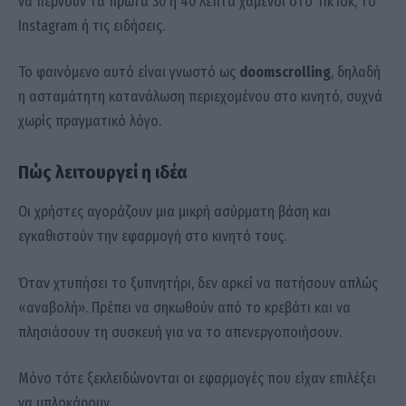
να περνούν τα πρώτα 30 ή 40 λεπτά χαμένοι στο TikTok, το
Instagram ή τις ειδήσεις.
Το φαινόμενο αυτό είναι γνωστό ως
doomscrolling
, δηλαδή
η ασταμάτητη κατανάλωση περιεχομένου στο κινητό, συχνά
χωρίς πραγματικό λόγο.
Πώς λειτουργεί η ιδέα
Οι χρήστες αγοράζουν μια μικρή ασύρματη βάση και
εγκαθιστούν την εφαρμογή στο κινητό τους.
Όταν χτυπήσει το ξυπνητήρι, δεν αρκεί να πατήσουν απλώς
«αναβολή». Πρέπει να σηκωθούν από το κρεβάτι και να
πλησιάσουν τη συσκευή για να το απενεργοποιήσουν.
Μόνο τότε ξεκλειδώνονται οι εφαρμογές που είχαν επιλέξει
να μπλοκάρουν.