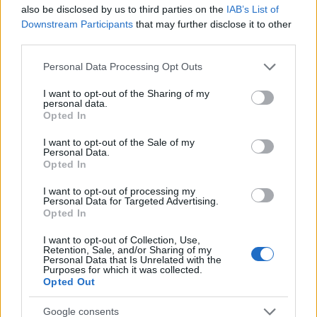
also be disclosed by us to third parties on the
IAB’s List of
κρύβεται στις πιο καθημερινές μας συνήθειες. Και όπως
Downstream Participants
that may further disclose it to other
φαίνεται, η ηλικία δεν αποτελεί εμπόδιο όταν υπάρχουν
third parties.
δημιουργικότητα, τεχνολογία και η διάθεση να λυθούν
Please note that this website/app uses one or more Google
Personal Data Processing Opt Outs
πραγματικά προβλήματα.
services and may gather and store information including but
not limited to your visit or usage behaviour. You may click to
I want to opt-out of the Sharing of my
personal data.
grant or deny consent to Google and its third-party tags to
εκατομμυριούχος
Ζακ Γιαντεγκάρι
παιδί θαύμα
Opted In
use your data for below specified purposes in below Google
consent section.
I want to opt-out of the Sale of my
Personal Data.
Opted In
Facebook
Twitter
Pinterest
LinkedIn
Tumblr
Email
I want to opt-out of processing my
Personal Data for Targeted Advertising.
Opted In
ΠΡΟΗΓΟΎΜΕΝΟ ΆΡΘΡΟ
ΕΠΌΜΕΝΟ ΆΡΘΡΟ
I want to opt-out of Collection, Use,
Μαίνεται η φωτιά στα Πεύκα
Κρήτη: Ελέυθερος ο 56χρονος
Retention, Sale, and/or Sharing of my
Personal Data that Is Unrelated with the
Θεσσαλονίκης – «Ήχησε» το
που φωτογράφιζε
Purposes for which it was collected.
112
στρατιωτικά αεροσκάφη στα
Opted Out
Χανιά
Google consents