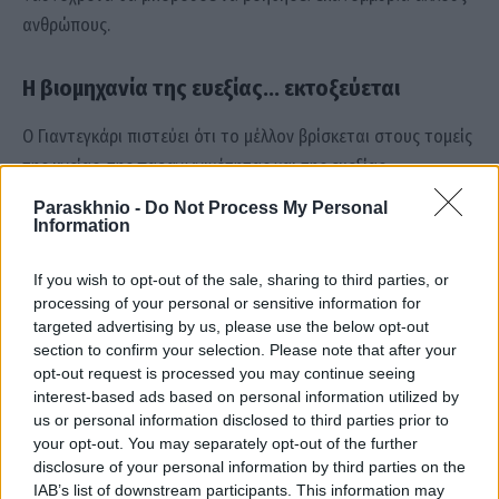
ανθρώπους.
Η βιομηχανία της ευεξίας… εκτοξεύεται
Ο Γιαντεγκάρι πιστεύει ότι το μέλλον βρίσκεται στους τομείς
της υγείας, της παραγωγικότητας και της ευεξίας.
Paraskhnio -
Do Not Process My Personal
Και οι αριθμοί φαίνεται να τον δικαιώνουν.
Information
If you wish to opt-out of the sale, sharing to third parties, or
Σύμφωνα με στοιχεία του Παγκόσμιου Ινστιτούτου Ευεξίας, η
processing of your personal or sensitive information for
παγκόσμια αγορά της ευεξίας άγγιξε τα 6,8 τρισ. δολάρια το
targeted advertising by us, please use the below opt-out
2024 και εκτιμάται ότι θα πλησιάσει τα 10 τρισ. δολάρια
section to confirm your selection. Please note that after your
μέχρι το 2029.
opt-out request is processed you may continue seeing
interest-based ads based on personal information utilized by
us or personal information disclosed to third parties prior to
Από ένα app θερμίδων σε μια προσπάθεια να μας
your opt-out. You may separately opt-out of the further
απομακρύνει από τις οθόνες, ο 19χρονος Ζακ Γιαντεγκάρι
disclosure of your personal information by third parties on the
δείχνει ότι η επόμενη μεγάλη επιχειρηματική ιδέα μπορεί να
IAB’s list of downstream participants. This information may