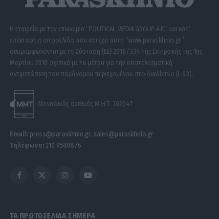
Η εταιρεία με την επωνυμία “POLITICAL MEDIA GROUP A.E.” και κατ’
επέκταση η ιστοσελίδα που κατέχει αυτή “www.paraskhnio.gr”
συμμορφώνονται με τη Σύσταση (ΕΕ) 2018/334 της Επιτροπής της 1ης
Μαρτίου 2018 σχετικά με τα μέτρα για την αποτελεσματική
αντιμετώπιση του παράνομου περιεχομένου στο διαδίκτυο (L 63).
Μοναδικός αριθμός Μ.Η.Τ. 262047
Email:
press@paraskhnio.gr
,
sales@paraskhnio.gr
Τηλέφωνο:
210 9580876
Facebook
X
Instagram
YouTube
(Twitter)
ΤΑ ΠΡΩΤΟΣΕΛΙΔΑ ΣΗΜΕΡΑ