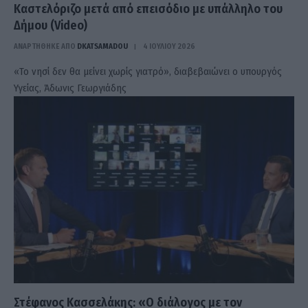
Καστελόριζο μετά από επεισόδιο με υπάλληλο του
Δήμου (Video)
ΑΝΑΡΤΗΘΗΚΕ ΑΠΟ
DKATSAMADOU
4 ΙΟΥΛΊΟΥ 2026
«Το νησί δεν θα μείνει χωρίς γιατρό», διαβεβαιώνει ο υπουργός
Υγείας, Άδωνις Γεωργιάδης
Στέφανος Κασσελάκης: «Ο διάλογος με τον