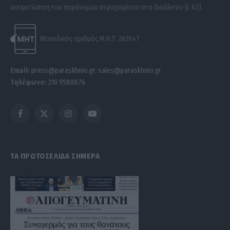
αντιμετώπιση του παράνομου περιεχομένου στο διαδίκτυο (L 63).
Μοναδικός αριθμός Μ.Η.Τ. 262047
Email:
press@paraskhnio.gr
,
sales@paraskhnio.gr
Τηλέφωνο:
210 9580876
Facebook
X
Instagram
YouTube
(Twitter)
ΤΑ ΠΡΩΤΟΣΕΛΙΔΑ ΣΗΜΕΡΑ