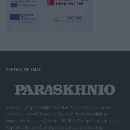
ΣΧΕΤΙΚΑ ΜΕ ΕΜΑΣ
Η εταιρεία με την επωνυμία “POLITICAL MEDIA GROUP A.E.” και κατ’
επέκταση η ιστοσελίδα που κατέχει αυτή “www.paraskhnio.gr”
συμμορφώνονται με τη Σύσταση (ΕΕ) 2018/334 της Επιτροπής της 1ης
Μαρτίου 2018 σχετικά με τα μέτρα για την αποτελεσματική