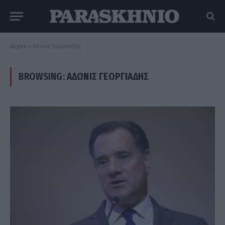
Αρχική
»
Αδωνις Γεωργιάδης
BROWSING:
ΑΔΩΝΙΣ ΓΕΩΡΓΙΆΔΗΣ