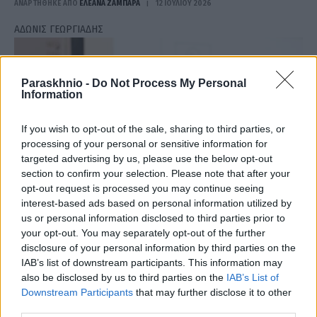
ΑΝΑΡΤΗΘΗΚΕ ΑΠΟ
ΕΛΕΑΝΑ ΖΑΜΠΑΡΑ
12 ΙΟΥΛΊΟΥ 2026
ΑΔΩΝΙΣ ΓΕΩΡΓΙΑΔΗΣ
Paraskhnio -
Do Not Process My Personal
Information
If you wish to opt-out of the sale, sharing to third parties, or
processing of your personal or sensitive information for
targeted advertising by us, please use the below opt-out
section to confirm your selection. Please note that after your
opt-out request is processed you may continue seeing
interest-based ads based on personal information utilized by
us or personal information disclosed to third parties prior to
your opt-out. You may separately opt-out of the further
Γεωργιάδης: Το Σισμανόγλειο θα έχει ξανά κανονικά
disclosure of your personal information by third parties on the
IAB’s list of downstream participants. This information may
εφημερία
also be disclosed by us to third parties on the
IAB’s List of
ΑΝΑΡΤΗΘΗΚΕ ΑΠΟ
ΕΛΕΑΝΑ ΖΑΜΠΑΡΑ
11 ΙΟΥΛΊΟΥ 2026
Downstream Participants
that may further disclose it to other
third parties.
Την επαναφορά σε κανονική λειτουργία για το Σισμανόγλειο