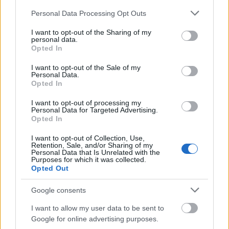
ανακοίνωσε μέσω του προφίλ του στο Χ ο Άδωνις Γεωργιάδης.
Please note that this website/app uses one or more Google
Personal Data Processing Opt Outs
services and may gather and store information including but
Σύμφωνα με…
not limited to your visit or usage behaviour. You may click to
I want to opt-out of the Sharing of my
personal data.
grant or deny consent to Google and its third-party tags to
Opted In
use your data for below specified purposes in below Google
consent section.
I want to opt-out of the Sale of my
Personal Data.
Opted In
I want to opt-out of processing my
Personal Data for Targeted Advertising.
Opted In
I want to opt-out of Collection, Use,
Retention, Sale, and/or Sharing of my
Personal Data that Is Unrelated with the
Purposes for which it was collected.
Opted Out
Σισμανόγλειο: Στάχτη η Α’ Παθολογική μετά τη
Google consents
φωτιά – Γεωργιάδης: «Κάποιος έβαλε φωτιά στο
στρώμα»
I want to allow my user data to be sent to
Google for online advertising purposes.
ΑΝΑΡΤΗΘΗΚΕ ΑΠΟ
NEWSROOM
9 ΙΟΥΛΊΟΥ 2026