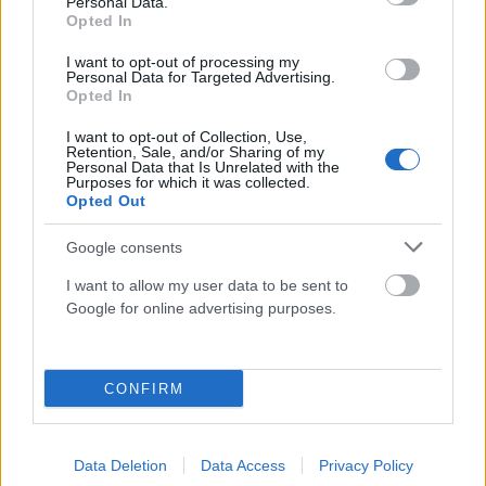
Personal Data.
Η 15χρονη κοπέλα βρέθηκε σε ημικωματώδη κατάσταση από
Opted In
κατανάλωση αλκοόλ
I want to opt-out of processing my
Personal Data for Targeted Advertising.
Opted In
I want to opt-out of Collection, Use,
Retention, Sale, and/or Sharing of my
Personal Data that Is Unrelated with the
Purposes for which it was collected.
Opted Out
Google consents
I want to allow my user data to be sent to
Google for online advertising purposes.
Άνδρας προσπάθησε να βιάσει ανήλικη σε
CONFIRM
παράπηγμα!
ΑΝΑΡΤΗΘΗΚΕ ΑΠΟ
ΚΑΤΕΡΊΝΑ ΙΟΡΔΑΝΊΔΗ
17 ΑΥΓΟΎΣΤΟΥ 2025
Data Deletion
Data Access
Privacy Policy
Την 15χρονη έσωσε η θεία της