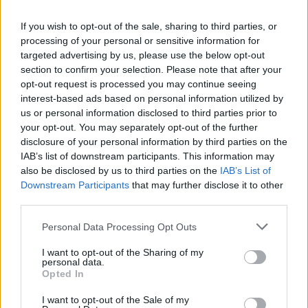
Ένας ημεδαπός άνδρας συνελήφθη στην Πάτρα, σε βάρος του
If you wish to opt-out of the sale, sharing to third parties, or
οποίου σχηματίσθηκε κακουργηματικού χαρακτήρα δικογραφία,
processing of your personal or sensitive information for
για βιασμό και προσβολή γενετήσιας αξιοπρέπειας…
targeted advertising by us, please use the below opt-out
section to confirm your selection. Please note that after your
opt-out request is processed you may continue seeing
interest-based ads based on personal information utilized by
us or personal information disclosed to third parties prior to
your opt-out. You may separately opt-out of the further
disclosure of your personal information by third parties on the
IAB’s list of downstream participants. This information may
also be disclosed by us to third parties on the
IAB’s List of
Downstream Participants
that may further disclose it to other
third parties.
Please note that this website/app uses one or more Google
Personal Data Processing Opt Outs
services and may gather and store information including but
not limited to your visit or usage behaviour. You may click to
I want to opt-out of the Sharing of my
Στο νοσοκομείο 15χρονη από υπερβολική
personal data.
grant or deny consent to Google and its third-party tags to
κατανάλωση αλκοόλ σε πάρτι!
Opted In
use your data for below specified purposes in below Google
consent section.
ΑΝΑΡΤΗΘΗΚΕ ΑΠΟ
ΚΑΤΕΡΊΝΑ ΙΟΡΔΑΝΊΔΗ
17 ΑΥΓΟΎΣΤΟΥ 2025
I want to opt-out of the Sale of my