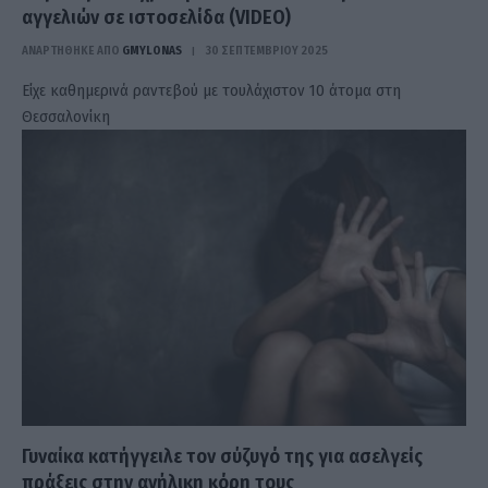
αγγελιών σε ιστοσελίδα (VIDEO)
ΑΝΑΡΤΗΘΗΚΕ ΑΠΟ
GMYLONAS
30 ΣΕΠΤΕΜΒΡΊΟΥ 2025
Είχε καθημερινά ραντεβού με τουλάχιστον 10 άτομα στη
Θεσσαλονίκη
Γυναίκα κατήγγειλε τον σύζυγό της για ασελγείς
πράξεις στην ανήλικη κόρη τους