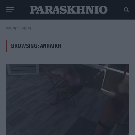
Αρχική
»
ανήλικη
BROWSING:
ΑΝΉΛΙΚΗ