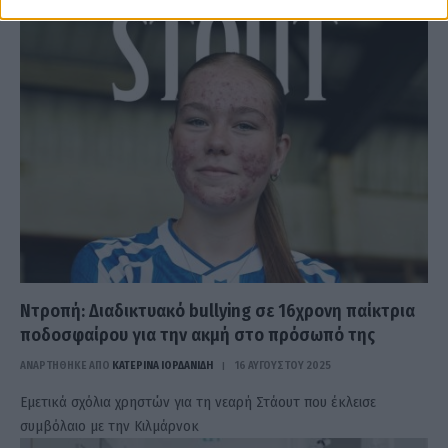
Ντροπή: Διαδικτυακό bullying σε 16χρονη παίκτρια
ποδοσφαίρου για την ακμή στο πρόσωπό της
ΑΝΑΡΤΗΘΗΚΕ ΑΠΟ
ΚΑΤΕΡΊΝΑ ΙΟΡΔΑΝΊΔΗ
16 ΑΥΓΟΎΣΤΟΥ 2025
Εμετικά σχόλια χρηστών για τη νεαρή Στάουτ που έκλεισε
συμβόλαιο με την Κιλμάρνοκ