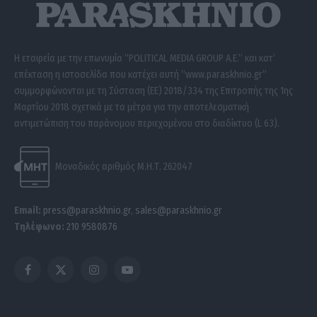
Η εταιρεία με την επωνυμία “POLITICAL MEDIA GROUP A.E.” και κατ’
επέκταση η ιστοσελίδα που κατέχει αυτή “www.paraskhnio.gr”
συμμορφώνονται με τη Σύσταση (ΕΕ) 2018/334 της Επιτροπής της 1ης
Μαρτίου 2018 σχετικά με τα μέτρα για την αποτελεσματική
αντιμετώπιση του παράνομου περιεχομένου στο διαδίκτυο (L 63).
Μοναδικός αριθμός Μ.Η.Τ. 262047
Email:
press@paraskhnio.gr
,
sales@paraskhnio.gr
Τηλέφωνο:
210 9580876
Facebook
X
Instagram
YouTube
(Twitter)