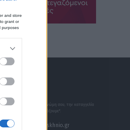
er and store
to grant or
ed purposes
ΕΝΗΜΕΡΩΣΟΥ ΠΡΩΤΟΣ
ΣΕ ΑΚΟΥΜΕ
Στείλε την άποψή σου, τη γνώμη σου, την καταγγελία
σου, ή αν θέλεις κάτι να "ψάξουμε".
akouseme@paraskhnio.gr