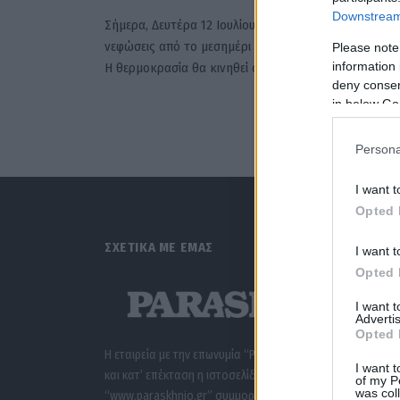
Downstream 
Σήμερα, Δευτέρα 12 Ιουλίου 2021 αναμένονται τοπικέ
νεφώσεις από το μεσημέρι και βροχές κυρίως στα ορ
Please note
information 
H θερμοκρασία θα κινηθεί σε κανονικά…
deny consent
in below Go
Persona
I want t
Opted 
ΣΧΕΤΙΚΑ ΜΕ ΕΜΑΣ
I want t
Opted 
I want 
Advertis
Opted 
Η εταιρεία με την επωνυμία “POLITICAL MEDIA GROUP A.E.”
I want t
και κατ’ επέκταση η ιστοσελίδα που κατέχει αυτή
of my P
was col
“www.paraskhnio.gr” συμμορφώνονται με τη Σύσταση (ΕΕ