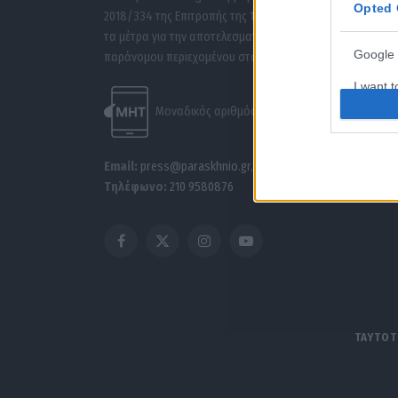
Opted 
2018/334 της Επιτροπής της 1ης Μαρτίου 2018 σχετικά με
τα μέτρα για την αποτελεσματική αντιμετώπιση του
Google 
παράνομου περιεχομένου στο διαδίκτυο (L 63).
I want t
purpose
Μοναδικός αριθμός Μ.Η.Τ. 262047
Email:
press@paraskhnio.gr
,
sales@paraskhnio.gr
Τηλέφωνο:
210 9580876
Facebook
X
Instagram
YouTube
(Twitter)
ΤΑΥΤΟΤ