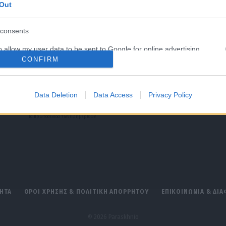
Out
consents
o allow my user data to be sent to Google for online advertising
s.
CONFIRM
Data Deletion
Data Access
Privacy Policy
Τα
πρωτοσέλιδα
των
εφημερίδων
ΗΤΑ
ΟΡΟΙ ΧΡΗΣΗΣ & ΠΟΛΙΤΙΚΗ ΑΠΟΡΡΗΤΟΥ
ΕΠΙΚΟΙΝΩΝΙΑ & ΔΙ
© 2026 Paraskhnio