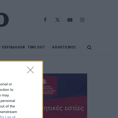
Facebook
X
YouTube
Instagram
(Twitter)
 – ΠΕΡΙΒΑΛΛΟΝ
TIME OUT
ΑΘΛΗΤΙΣΜΟΣ
sonal or
ection to
ou may
 personal
out of the
 downstream
B’s List of