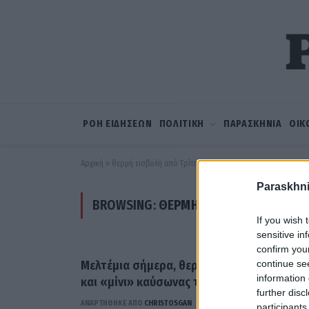
ΡΟΗ ΕΙΔΗΣΕΩΝ
ΠΟΛΙΤΙΚΗ
ΠΑΡΑΣΚΗΝΙΑ
ΟΙΚ
Αρχική
»
θερμή εισβολή από Τρίτη
Paraskhni
BROWSING:
ΘΕΡΜΉ ΕΙΣΒΟΛΉ ΑΠΌ ΤΡΊΤ
If you wish 
sensitive in
confirm you
continue se
Μελτέμια σήμερα, θερμή εισβολή από Τρίτ
information 
και «μίνι» καύσωνας την Τετάρτη
further disc
ΑΝΑΡΤΗΘΗΚΕ ΑΠΟ
CHRISTOSGAN
12 ΙΟΥΛΊΟΥ 2021
participants