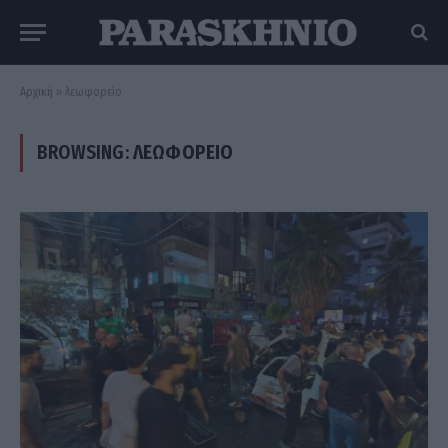
Αρχική
»
λεωφορείο
BROWSING:
ΛΕΩΦΟΡΕΊΟ