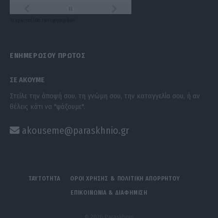
Τα
πρωτοσέλιδα
των
εφημερίδων
ΕΝΗΜΕΡΩΣΟΥ ΠΡΩΤΟΣ
ΣΕ ΑΚΟΥΜΕ
Στείλε την άποψή σου, τη γνώμη σου, την καταγγελία σου, ή αν
θέλεις κάτι να "ψάξουμε".
akouseme@paraskhnio.gr
ΤΑΥΤΟΤΗΤΑ
ΟΡΟΙ ΧΡΗΣΗΣ & ΠΟΛΙΤΙΚΗ ΑΠΟΡΡΗΤΟΥ
ΕΠΙΚΟΙΝΩΝΙΑ & ΔΙΑΦΗΜΙΣΗ
© 2026 Paraskhnio