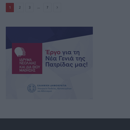
Επόμενο
…
1
2
3
7