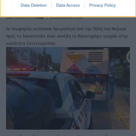
Τουλάχιστον 10 νεκροί και 32 τραυματίες σε
Data Deletion
Data Access
Privacy Policy
δυστύχημα λεωφορείου στο Βερακρούς του Μεξικού
ΑΝΑΡΤΗΘΗΚΕ ΑΠΟ
PIOAN
26 ΔΕΚΕΜΒΡΊΟΥ 2025
Το λεωφορείο εκτελούσε δρομολόγιο από την Πόλη του Μεξικού
προς το Τσικοντεπέκ όταν συνέβη το θανατηφόρο τροχαίο στην
κοινότητα Σοντεκοματλάν