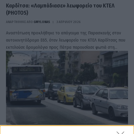
Καρδίτσα: «Λαμπάδιασε» λεωφορείο του ΚΤΕΛ
(PHOTOS)
ΑΝΑΡΤΗΘΗΚΕ ΑΠΟ
GMYLONAS
3 ΑΠΡΙΛΊΟΥ 2026
Αναστάτωση προκλήθηκε το απόγευμα της Παρασκευής στον
αυτοκινητόδρομο Ε65, όταν λεωφορείο του ΚΤΕΛ Καρδίτσας που
εκτελούσε δρομολόγιο προς Πάτρα παρουσίασε φωτιά στη…