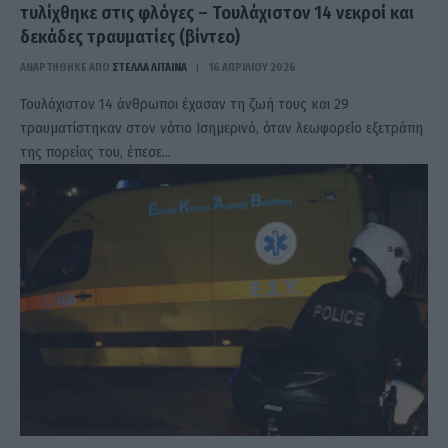
τυλίχθηκε στις φλόγες – Τουλάχιστον 14 νεκροί και
δεκάδες τραυματίες (βίντεο)
ΑΝΑΡΤΗΘΗΚΕ ΑΠΟ
ΣΤΈΛΛΑ ΛΊΤΑΙΝΑ
16 ΑΠΡΙΛΊΟΥ 2026
Τουλάχιστον 14 άνθρωποι έχασαν τη ζωή τους και 29
τραυματίστηκαν στον νότιο Ισημερινό, όταν λεωφορείο εξετράπη
της πορείας του, έπεσε…