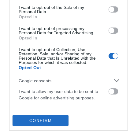
consent section.
Καβάλα: Λεωφορείο παρέσυρε 13χρονη –
I want to opt-out of the Sale of my
Personal Data.
Νοσηλεύεται σε σοβαρή κατάσταση
Opted In
ΑΝΑΡΤΗΘΗΚΕ ΑΠΟ
ΆΛΚΗΣΤΗ ΓΑΤΟΠΟΎΛΟΥ
10 ΜΑΡΤΊΟΥ 2026
I want to opt-out of processing my
Personal Data for Targeted Advertising.
Η ανήλικη φέρει πολλαπλά τραύματα στο κεφάλι – Νοσηλεύεται
Opted In
στο Παίδων Αγλαΐα Κυριακού
I want to opt-out of Collection, Use,
Retention, Sale, and/or Sharing of my
Personal Data that Is Unrelated with the
Purposes for which it was collected.
Opted Out
Google consents
I want to allow my user data to be sent to
Google for online advertising purposes.
CONFIRM