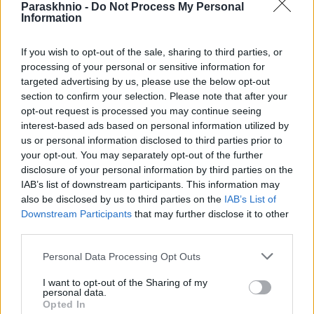
Paraskhnio -
Do Not Process My Personal
Σοβαρό τροχαίο στην Κηφισιά: Λεωφορείο του ΟΑΣΑ
Information
συγκρούστηκε με ΙΧ
If you wish to opt-out of the sale, sharing to third parties, or
ΑΝΑΡΤΗΘΗΚΕ ΑΠΟ
ΆΛΚΗΣΤΗ ΓΑΤΟΠΟΎΛΟΥ
19 ΜΑΡΤΊΟΥ 2026
processing of your personal or sensitive information for
Ένα σοβαρό τροχαίο έλαβε χώρα το απόγευμα της Πέμπτης
targeted advertising by us, please use the below opt-out
(19/3) στην Κηφισιά, όταν λεωφορείο του ΟΑΣΑ συγκρούστηκε με
section to confirm your selection. Please note that after your
opt-out request is processed you may continue seeing
ΙΧ στη…
interest-based ads based on personal information utilized by
us or personal information disclosed to third parties prior to
your opt-out. You may separately opt-out of the further
disclosure of your personal information by third parties on the
IAB’s list of downstream participants. This information may
also be disclosed by us to third parties on the
IAB’s List of
Downstream Participants
that may further disclose it to other
third parties.
Please note that this website/app uses one or more Google
Personal Data Processing Opt Outs
services and may gather and store information including but
not limited to your visit or usage behaviour. You may click to
I want to opt-out of the Sharing of my
personal data.
grant or deny consent to Google and its third-party tags to
Opted In
use your data for below specified purposes in below Google