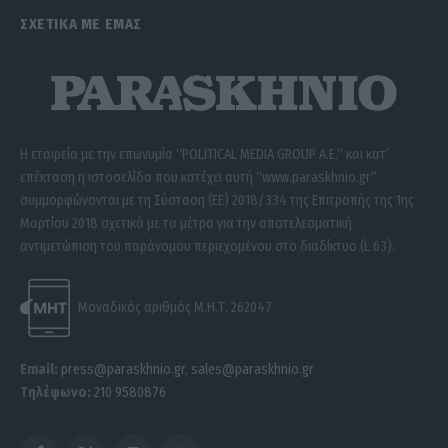
ΣΧΕΤΙΚΑ ΜΕ ΕΜΑΣ
Η εταιρεία με την επωνυμία “POLITICAL MEDIA GROUP A.E.” και κατ’
επέκταση η ιστοσελίδα που κατέχει αυτή “www.paraskhnio.gr”
συμμορφώνονται με τη Σύσταση (ΕΕ) 2018/334 της Επιτροπής της 1ης
Μαρτίου 2018 σχετικά με τα μέτρα για την αποτελεσματική
αντιμετώπιση του παράνομου περιεχομένου στο διαδίκτυο (L 63).
Μοναδικός αριθμός Μ.Η.Τ. 262047
Email:
press@paraskhnio.gr
,
sales@paraskhnio.gr
Τηλέφωνο:
210 9580876