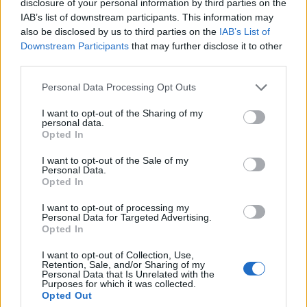
disclosure of your personal information by third parties on the
αξιοσημείωτης βελτίωσης του ισολογισμού.
IAB’s list of downstream participants. This information may
also be disclosed by us to third parties on the
IAB’s List of
Downstream Participants
that may further disclose it to other
Στο μέλλον, η Eurobank Equities πιστεύει ότι οι αποτιμήσεις
third parties.
των μετοχών των ελληνικών τραπεζών θα κινηθούν
Please note that this website/app uses one or more Google
Personal Data Processing Opt Outs
υψηλότερα λόγω των ακόλουθων παραγόντων:
services and may gather and store information including but
not limited to your visit or usage behaviour. You may click to
I want to opt-out of the Sharing of my
personal data.
i) περαιτέρω σύγκλιση με τον κλάδο της περιφέρειας της ΕΕ
grant or deny consent to Google and its third-party tags to
Opted In
use your data for below specified purposes in below Google
ως αποτέλεσμα των θετικών προοπτικών κερδοφορίας,
consent section.
I want to opt-out of the Sale of my
Personal Data.
ii) επαναξιολόγηση του τραπεζικού τομέα της ΕΕ ως προς
Opted In
την προοπτική υψηλότερων επιτοκίων,
I want to opt-out of processing my
Personal Data for Targeted Advertising.
Opted In
iii) αυξανόμενη TBV από το 2022 και
I want to opt-out of Collection, Use,
Retention, Sale, and/or Sharing of my
iv) αυξανόμενη εστίαση της αγοράς στα πολλαπλάσια κέρδη.
Personal Data that Is Unrelated with the
Purposes for which it was collected.
Opted Out
Αλλαγή στις εκτιμήσεις