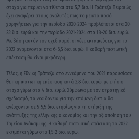
στόχο για πέρυσι να τίθεται στα 5,7 δισ. Η Τράπεζα Πειραιώς
έχει αναφέρει στους αναλυτές πως το μεικτό ποσό
χορηγήσεων για την περίοδο 2020-2024 προβλέπεται στα 20-
23 δισ. ευρώ και την περίοδο 2021-2024 στα 18-20 δισ. ευρώ.
Με βάση αυτόν τον σχεδιασμό, οι νέες εκταμιεύσεις για το
2022 αναμένονται στα 6-6,5 δισ. ευρώ. Η καθαρή πιστωτική
επέκταση θα είναι μικρότερη.
Τέλος, η Εθνική Τράπεζα στο εννεάμηνο του 2021 παρουσίασε
θετική πιστωτική επέκταση κατά 2,8 δισ. ευρώ, με ετήσιο
στόχο γύρω στα 4 δισ. ευρώ. Σύμφωνα με τον στρατηγικό
σχεδιασμό, τα νέα δάνεια για την επόμενη διετία θα
ανέρχονται σε 5-5,5 δισ. ετησίως για τη στήριξη της
ανάπτυξης της ελληνικής οικονομίας και την αξιοποίηση του
Ταμείου Ανάκαμψης. Η καθαρή πιστωτική επέκταση το 2022
εκτιμάται γύρω στα 1,5-2 δισ. ευρώ.