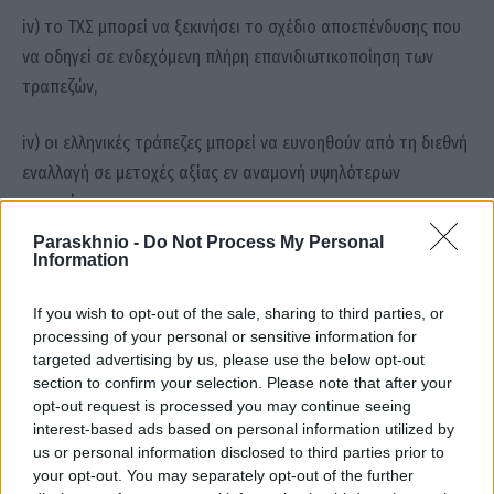
iv) το ΤΧΣ μπορεί να ξεκινήσει το σχέδιο αποεπένδυσης που
να οδηγεί σε ενδεχόμενη πλήρη επανιδιωτικοποίηση των
τραπεζών,
iv) οι ελληνικές τράπεζες μπορεί να ευνοηθούν από τη διεθνή
εναλλαγή σε μετοχές αξίας εν αναμονή υψηλότερων
επιτοκίων.
Paraskhnio -
Do Not Process My Personal
Βελτίωση των αποτιμήσεων
Information
If you wish to opt-out of the sale, sharing to third parties, or
Σύμφωνα με τη Eurobank Equities, οι αποτιμήσεις θα
processing of your personal or sensitive information for
κινηθούν υψηλότερα – οι ελληνικές τράπεζες
targeted advertising by us, please use the below opt-out
διαπραγματεύονται με 0,5x σε όρους P/TBV το 2022, με
section to confirm your selection. Please note that after your
discount 15% σε σχέση με τον κλάδο της περιφέρειας της ΕΕ.
opt-out request is processed you may continue seeing
interest-based ads based on personal information utilized by
us or personal information disclosed to third parties prior to
Το σχετικό discount έχει μειωθεί σημαντικά σε σχέση με το
your opt-out. You may separately opt-out of the further
πρόσφατο παρελθόν, κυρίως ως αποτέλεσμα της