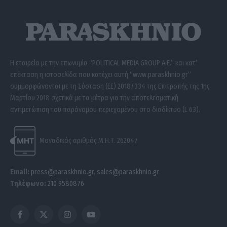
Η εταιρεία με την επωνυμία “POLITICAL MEDIA GROUP A.E.” και κατ’
επέκταση η ιστοσελίδα που κατέχει αυτή “www.paraskhnio.gr”
συμμορφώνονται με τη Σύσταση (ΕΕ) 2018/334 της Επιτροπής της 1ης
Μαρτίου 2018 σχετικά με τα μέτρα για την αποτελεσματική
αντιμετώπιση του παράνομου περιεχομένου στο διαδίκτυο (L 63).
Μοναδικός αριθμός Μ.Η.Τ. 262047
Email:
press@paraskhnio.gr
,
sales@paraskhnio.gr
Τηλέφωνο:
210 9580876
Facebook
X
Instagram
YouTube