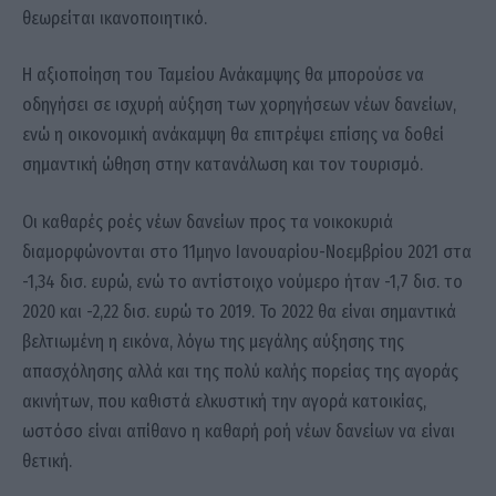
θεωρείται ικανοποιητικό.
Η αξιοποίηση του Ταμείου Ανάκαμψης θα μπορούσε να
οδηγήσει σε ισχυρή αύξηση των χορηγήσεων νέων δανείων,
ενώ η οικονομική ανάκαμψη θα επιτρέψει επίσης να δοθεί
σημαντική ώθηση στην κατανάλωση και τον τουρισμό.
Οι καθαρές ροές νέων δανείων προς τα νοικοκυριά
διαμορφώνονται στο 11μηνο Ιανουαρίου-Νοεμβρίου 2021 στα
-1,34 δισ. ευρώ, ενώ το αντίστοιχο νούμερο ήταν -1,7 δισ. το
2020 και -2,22 δισ. ευρώ το 2019. Το 2022 θα είναι σημαντικά
βελτιωμένη η εικόνα, λόγω της μεγάλης αύξησης της
απασχόλησης αλλά και της πολύ καλής πορείας της αγοράς
ακινήτων, που καθιστά ελκυστική την αγορά κατοικίας,
ωστόσο είναι απίθανο η καθαρή ροή νέων δανείων να είναι
θετική.