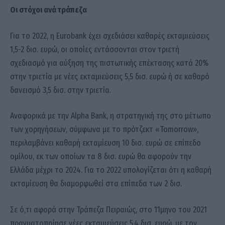
Oι στόχοι ανά τράπεζα
Για το 2022, η Εurobank έχει σχεδιάσει καθαρές εκταμιεύσεις
1,5-2 δισ. ευρώ, οι οποίες εντάσσονται στον τριετή
σχεδιασμό για αύξηση της πιστωτικής επέκτασης κατά 20%
στην τριετία με νέες εκταμιεύσεις 5,5 δισ. ευρώ ή σε καθαρό
δανεισμό 3,5 δισ. στην τριετία.
Αναφορικά με την Alpha Bank, η στρατηγική της στο μέτωπο
των χορηγήσεων, σύμφωνα με το πρότζεκτ «Tomorrow»,
περιλαμβάνει καθαρή εκταμίευση 10 δισ. ευρώ σε επίπεδο
ομίλου, εκ των οποίων τα 8 δισ. ευρώ θα αφορούν την
Ελλάδα μέχρι το 2024. Για το 2022 υπολογίζεται ότι η καθαρή
εκταμίευση θα διαμορφωθεί στα επίπεδα των 2 δισ.
Σε ό,τι αφορά στην Τράπεζα Πειραιώς, στο 11μηνο του 2021
πραγματοποίησε νέες εκταμιεύσεις 5,4 δισ. ευρώ, με τον