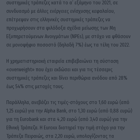
συστημικές τράπεζες κατά το α’ εξάμηνο του 2021, σε
συνδυασμό με άλλες ενέργειες ενίσχυσης κεφαλαίου,
επέτρεψαν στις ελληνικές συστημικές τράπεζες να
προχωρήσουν στα φιλόδοξα σχέδια μείωσης των Μη
Εξυπηρετούμενων Ανοιγμάτων (NPEs), με στόχο να φθάσουν
σε μονοψήφιο ποσοστό (δηλαδή 7%) έως τα τέλη του 2022.
Η χρηματιστηριακή εταιρεία επιβεβαιώνει τη σύσταση
«overweight» που έχει εκδώσει και για τις τέσσερις
συστημικές τράπεζες και δίνει περιθώρια ανόδου από 28%
έως 54% στις μετοχές τους.
Παράλληλα, ανεβάζει τις τιμές-στόχους στο 1,60 ευρώ (από
1,25 ευρώ) για την Alpha Bank, στο 1,30 ευρώ (από 0,88 ευρώ)
για τη Eurobank και στα 4,20 ευρώ (από 3,40 ευρώ) για την
Εθνική Τράπεζα. Η Euroxx διατηρεί την τιμή στόχο για την
Τράπεζα Πειραιώς, στα 2,20 ευρώ, υπολογίζοντας τα