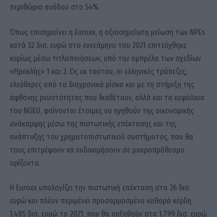
περιθώρια ανόδου στο 54%.
Όπως επισημαίνει η Euroxx, η αξιοσημείωτη μείωση των ΝΡΕs
κατά 32 δισ. ευρώ στο εννεάμηνο του 2021 επιτεύχθηκε
κυρίως μέσω τιτλοποιήσεων, υπό την ομπρέλα των σχεδίων
«Ηρακλής» 1 και 2. Ως εκ τούτου, οι ελληνικές τράπεζες,
ελεύθερες από τα διαχρονικά ρίσκα και με τη στήριξη της
άφθονης ρευστότητας που διαθέτουν, αλλά και τα κεφάλαια
του NGEU, φαίνονται έτοιμες να ηγηθούν της οικονομικής
ανάκαμψης μέσω της πιστωτικής επέκτασης και της
ανάπτυξης του χρηματοπιστωτικού συστήματος, που θα
τους επιτρέψουν να ευδοκιμήσουν σε μακροπρόθεσμο
ορίζοντα.
Η Euroxx υπολογίζει την πιστωτική επέκταση στα 26 δισ.
ευρώ και πλέον περιμένει προσαρμοσμένα καθαρά κέρδη
1,485 δισ. ευρώ το 2021, που θα αυξηθούν στα 1,799 δισ. ευρώ