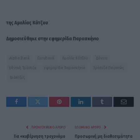
της Αμαλίας Κάτζου
Δημοσιεύθηκε στην εφημερίδα Παρασκήνιο
Alpha Bank
Eurobank
Αμαλία Κάτζου
Δάνεια
Εθνική Τράπεζα
εφημερίδα Παρασκήνιο
Τράπεζα Πειραιώς
Τράπεζες
Facebook
Twitter
Pinterest
LinkedIn
Tumblr
Email
ΠΡΟΗΓΟΎΜΕΝΟ ΆΡΘΡΟ
ΕΠΌΜΕΝΟ ΆΡΘΡΟ
Για «κυβέρνηση τροχονόμο
Προσωρινή μη διαθεσιμότητα