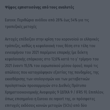
Ψήφος εμπιστοσύνης από τους αναλυτές
Euroxx: Περιθώρια ανόδου από 28% έως 54% για τις
τραπεζικές μετοχές
Αντοχές επέδειξαν στην κρίση του κορονοϊού οι ελληνικές
τράπεζες, καθώς η κεφαλαιακή τους θέση στα τέλη του
εννεαμήνου του 2021 παρέμεινε επαρκής (με δείκτη
κεφαλαιακής επάρκειας στο 12,6% κατά το γ’ τρίμηνο του
2021 έναντι 15,5% του ευρωπαϊκού μέσου όρου), παρά τις
απώλειες που καταγράφηκαν εξαιτίας της πανδημίας, της
εκκαθάρισης των ισολογισμών και των μεταβατικών
προληπτικών προσαρμογών στο Διεθνές Πρότυπο
Χρηματοοικονομικής Αναφοράς 9 (ΔΠΧΑ 9 / IFRS 9). Επιπλέον,
όπως επισημαίνει η Euroxx σε report της, οι πρόσφατες
επιτυχείς εκδόσεις κοινών μετοχών (SCIs) από δύο