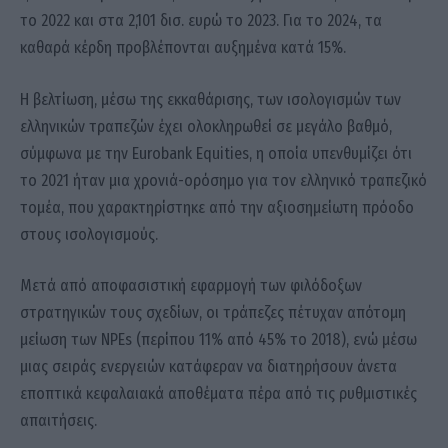
το 2022 και στα 2,101 δισ. ευρώ το 2023. Για το 2024, τα
καθαρά κέρδη προβλέπονται αυξημένα κατά 15%.
Η βελτίωση, μέσω της εκκαθάρισης, των ισολογισμών των
ελληνικών τραπεζών έχει ολοκληρωθεί σε μεγάλο βαθμό,
σύμφωνα με την Eurobank Equities, η οποία υπενθυμίζει ότι
το 2021 ήταν μια χρονιά-ορόσημο για τον ελληνικό τραπεζικό
τομέα, που χαρακτηρίστηκε από την αξιοσημείωτη πρόοδο
στους ισολογισμούς.
Μετά από αποφασιστική εφαρμογή των φιλόδοξων
στρατηγικών τους σχεδίων, οι τράπεζες πέτυχαν απότομη
μείωση των NPEs (περίπου 11% από 45% το 2018), ενώ μέσω
μιας σειράς ενεργειών κατάφεραν να διατηρήσουν άνετα
εποπτικά κεφαλαιακά αποθέματα πέρα ​​από τις ρυθμιστικές
απαιτήσεις.