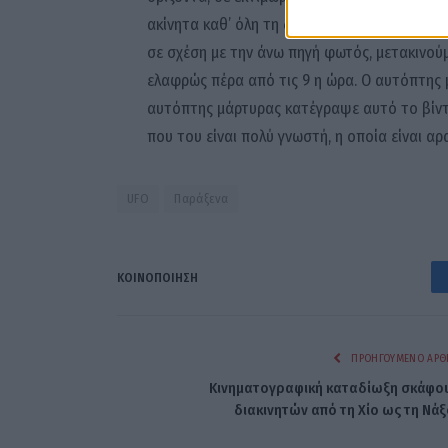
ακίνητα καθ’ όλη τη διάρκεια της παρατήρη
σε σχέση με την άνω πηγή φωτός, μετακινούμ
ελαφρώς πέρα από τις 9 η ώρα. Ο αυτόπτης 
αυτόπτης μάρτυρας κατέγραψε αυτό το βίντ
που του είναι πολύ γνωστή, η οποία είναι αρ
UFO
Παράξενα
ΚΟΙΝΟΠΟΊΗΣΗ
ΠΡΟΗΓΟΎΜΕΝΟ ΆΡΘ
Κινηματογραφική καταδίωξη σκάφο
διακινητών από τη Χίο ως τη Νάξ