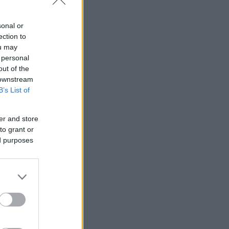
sonal or
ection to
ou may
 personal
out of the
 downstream
B’s List of
er and store
to grant or
ed purposes