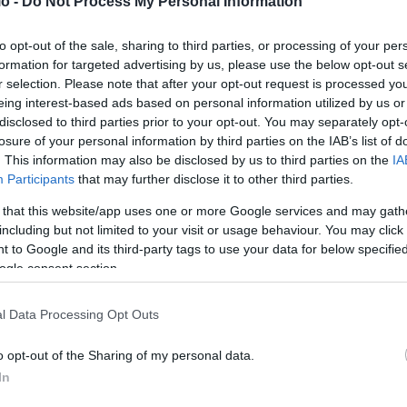
o -
Do Not Process My Personal Information
 και κινήθηκε προς τα αριστερά, και οι δύο αυτόπτες
ότυπη σφαίρα, να αιωρείται πάνω από την άλλη σφαίρα. Ο
to opt-out of the sale, sharing to third parties, or processing of your per
 περιστατικό χρησιμοποιώντας ένα iPhone 14 Pro Max,
formation for targeted advertising by us, please use the below opt-out s
ό το βίντεο. Καθώς ο αυτόπτης μάρτυρας άρχισε να
r selection. Please note that after your opt-out request is processed y
eing interest-based ads based on personal information utilized by us or
 τα δυτικά πάνω από μια κοντινή γραμμή δέντρων. Οι
disclosed to third parties prior to your opt-out. You may separately opt-
ν ως αθόρυβη και ομαλή, και ότι κινούνταν σε
losure of your personal information by third parties on the IAB’s list of
ό ή να ήταν δεμένες μεταξύ τους. Καθώς οι σφαίρες
. This information may also be disclosed by us to third parties on the
IA
Participants
that may further disclose it to other third parties.
τόπτες μάρτυρες τις είδαν να φαίνονται να συγχωνεύονται.
ρες κινήθηκαν από την αρχική τους θέση πριν
 that this website/app uses one or more Google services and may gath
including but not limited to your visit or usage behaviour. You may click 
μια εκτιμώμενη απόσταση 75 μέτρων.
 to Google and its third-party tags to use your data for below specifi
ogle consent section.
os videos UAP / UFO liberados hoy: En julio de
l Data Processing Opt Outs
hora local en el noreste de Estados Unidos, un
o opt-out of the Sharing of my personal data.
intensa en su patio trasero mientras
In
l trabajo.…
pic.twitter.com/Rc91OciYII