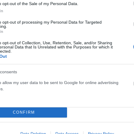
o opt-out of the Sale of my Personal Data.
io)
June 12, 2026
In
to opt-out of processing my Personal Data for Targeted
ing.
In
 βορειοανατολικές Ηνωμένες Πολιτείες, ένας αυτόπτης
o opt-out of Collection, Use, Retention, Sale, and/or Sharing
ersonal Data that Is Unrelated with the Purposes for which it
ά στον ορίζοντα, σε εκτιμώμενη απόσταση 2.000 ποδιών.
lected.
Out
μονωμένο έντονα φωτεινό αντικείμενο, προτού
ζαν ακανόνιστη περιστροφική κίνηση το ένα σε σχέση με
consents
ρικά από αριστερά προς τα δεξιά κατά τη διάρκεια της
o allow my user data to be sent to Google for online advertising
ψε το βίντεο με ένα iPhone 12 Pro που κρατούσε στο
s.
ίνηση της κάμερας. Η τοποθεσία ήταν γνωστή στον
.
CONFIRM
ρειοανατολική περιοχή των Ηνωμένων Πολιτειών, ένας
ς κόκκινες πηγές φωτός να αιωρούνται κοντά στον
ιών. Και τα δύο φωτεινά αντικείμενα παρέμειναν γενικά
Data Deletion
Data Access
Privacy Policy