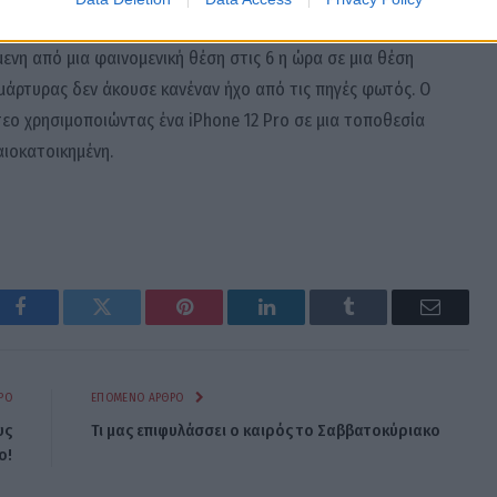
σης. Η κάτω πηγή φωτός φαινόταν να περιστρέφεται αργά
ενη από μια φαινομενική θέση στις 6 η ώρα σε μια θέση
μάρτυρας δεν άκουσε κανέναν ήχο από τις πηγές φωτός. Ο
εο χρησιμοποιώντας ένα iPhone 12 Pro σε μια τοποθεσία
αιοκατοικημένη.
Facebook
Twitter
Pinterest
LinkedIn
Tumblr
Email
ΡΟ
ΕΠΌΜΕΝΟ ΆΡΘΡΟ
υς
Τι μας επιφυλάσσει ο καιρός το Σαββατοκύριακο
ο!