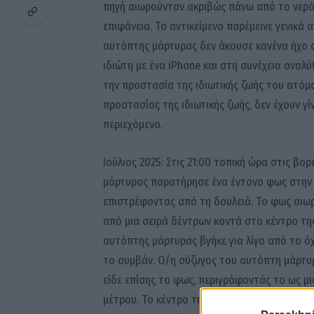
πηγή αιωρούνταν ακριβώς πάνω από το νερό 
επιφάνεια. Το αντικείμενο παρέμεινε γενικά 
αυτόπτης μάρτυρας δεν άκουσε κανένα ήχο α
ιδιώτη με ένα iPhone και στη συνέχεια αναλ
την προστασία της ιδιωτικής ζωής του ατόμο
προστασίας της ιδιωτικής ζωής, δεν έχουν γί
περιεχόμενο.
Ιούλιος 2025: Στις 21:00 τοπική ώρα στις βο
μάρτυρας παρατήρησε ένα έντονο φως στην 
επιστρέφοντας από τη δουλειά. Το φως αιω
από μια σειρά δέντρων κοντά στο κέντρο τη
αυτόπτης μάρτυρας βγήκε για λίγο από το ό
το συμβάν. Ο/η σύζυγος του αυτόπτη μάρτυρ
είδε επίσης το φως, περιγράφοντάς το ως μ
μέτρου. Το κέντρο της κόκκινης σφαίρας φαι