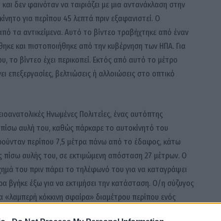
και δεν φαινόταν να ταιριάζει με μια αντανάκλαση στην
ακίνητο για περίπου 45 λεπτά πριν εξαφανιστεί. Ο
πό τα αντικείμενα. Αυτό το βίντεο τραβήχτηκε από έναν
ύθηκε και πιστοποιήθηκε από την κυβέρνηση των ΗΠΑ. Για
υ, το βίντεο έχει περικοπεί. Εκτός από αυτό το μέτρο
νει επεξεργασίες, βελτιώσεις ή αλλοιώσεις στο οπτικό
ρειοανατολικές Ηνωμένες Πολιτείες, ένας αυτόπτης
πίσω αυλή του, καθώς πάρκαρε το αυτοκίνητό του
ρούνταν περίπου 7,5 μέτρα πάνω από το έδαφος, κάτω
ς πίσω αυλής του, σε εκτιμώμενη απόσταση 27 μέτρων. Ο
χημά του πριν πάρει το τηλέφωνό του για να καταγράψει
α βγήκε έξω για να εκτιμήσει την κατάσταση. Ο/η σύζυγος
ια «λαμπερή κόκκινη σφαίρα» διαμέτρου περίπου ενός
νόταν να είναι ένας λευκός «ήλιος» περίπου στο μέγεθος