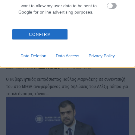
I want to allow my user data to be sent to
Google for online advertising purposes.
CONFIRM
Μαρινάκης: Η κυβέρνηση αξιοποιεί στο μέγιστο
βαθμό τον δημοσιονομικό χώρο που επιτρέπουν οι
Data Deletion
Data Access
Privacy Policy
ευρωπαϊκοί κανόνες
ΑΝΑΡΤΗΘΗΚΕ ΑΠΟ
ΕΛΕΑΝΑ ΖΑΜΠΑΡΑ
27 ΙΟΥΝΊΟΥ 2026
Ο κυβερνητικός εκπρόσωπος Παύλος Μαρινάκης σε συνέντευξή
του στο MEGA αναφερόμενος στις δηλώσεις του Αλέξη Τσίπρα για
το πλεόνασμα, τόνισε…