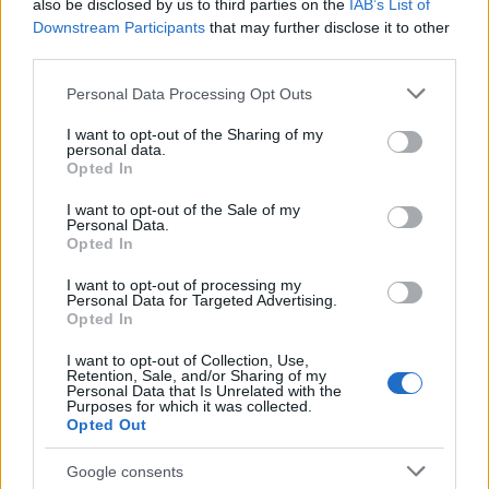
also be disclosed by us to third parties on the
IAB’s List of
Downstream Participants
that may further disclose it to other
third parties.
Please note that this website/app uses one or more Google
Personal Data Processing Opt Outs
services and may gather and store information including but
not limited to your visit or usage behaviour. You may click to
I want to opt-out of the Sharing of my
personal data.
Μαρινάκης: Οι εκλογές θα διεξαχθούν το 2027 – «Δεν
grant or deny consent to Google and its third-party tags to
Opted In
use your data for below specified purposes in below Google
υπάρχουν σενάρια για πρόωρη κάλπη»
consent section.
I want to opt-out of the Sale of my
ΑΝΑΡΤΗΘΗΚΕ ΑΠΟ
NEWSROOM
30 ΙΟΥΝΊΟΥ 2026
Personal Data.
Opted In
Ο κυβερνητικός εκπρόσωπος τόνισε ότι η κυβέρνηση στοχεύει
στην ολοκλήρωση του προγραμματικού της κύκλου και στη
I want to opt-out of processing my
Personal Data for Targeted Advertising.
συνέχιση του έργου της…
Opted In
I want to opt-out of Collection, Use,
Retention, Sale, and/or Sharing of my
Personal Data that Is Unrelated with the
Purposes for which it was collected.
Opted Out
Google consents