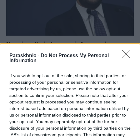
Μαρινάκης: Καμία Δημοκρατία δεν μπορεί να
επιβιώσει όταν συνηθίζει τη βία
Paraskhnio -
Do Not Process My Personal
Information
ΑΝΑΡΤΗΘΗΚΕ ΑΠΟ
ΕΛΕΑΝΑ ΖΑΜΠΑΡΑ
4 ΙΟΥΛΊΟΥ 2026
Η κοινωνία βρίσκεται μπροστά σε μια ξεκάθαρη επιλογή ανάμεσα
If you wish to opt-out of the sale, sharing to third parties, or
στη Δημοκρατία και τη βία, αναφέρει ο υφυπουργός παρά τω
processing of your personal or sensitive information for
πρωθυπουργώ…
targeted advertising by us, please use the below opt-out
section to confirm your selection. Please note that after your
opt-out request is processed you may continue seeing
interest-based ads based on personal information utilized by
us or personal information disclosed to third parties prior to
your opt-out. You may separately opt-out of the further
disclosure of your personal information by third parties on the
IAB’s list of downstream participants. This information may