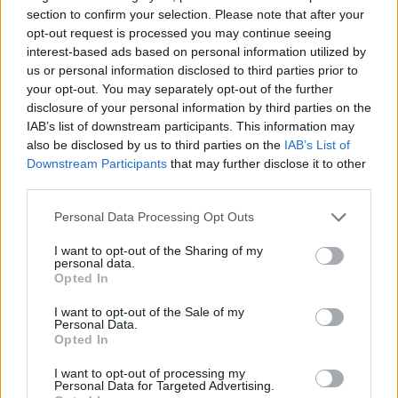
section to confirm your selection. Please note that after your
opt-out request is processed you may continue seeing
H τετράδα… φωτιά του Παναθηναϊκού έφερε τη νίκη
interest-based ads based on personal information utilized by
επί της Αναντολού Εφές
us or personal information disclosed to third parties prior to
your opt-out. You may separately opt-out of the further
ΑΝΑΡΤΗΘΗΚΕ ΑΠΟ
ΕΛΕΑΝΑ ΖΑΜΠΑΡΑ
7 ΣΕΠΤΕΜΒΡΊΟΥ 2024
disclosure of your personal information by third parties on the
Βελτιωμένος σε σχέση με το πρώτο του φιλικό παρουσιάστηκε
IAB’s list of downstream participants. This information may
σήμερα ο Παναθηναϊκός απέναντι στην Αναντολού Εφές. Οι
also be disclosed by us to third parties on the
IAB’s List of
Downstream Participants
that may further disclose it to other
«πράσινοι» επικράτησαν των…
third parties.
Please note that this website/app uses one or more Google
Personal Data Processing Opt Outs
services and may gather and store information including but
not limited to your visit or usage behaviour. You may click to
I want to opt-out of the Sharing of my
personal data.
grant or deny consent to Google and its third-party tags to
Opted In
use your data for below specified purposes in below Google
consent section.
I want to opt-out of the Sale of my
Personal Data.
Opted In
I want to opt-out of processing my
Personal Data for Targeted Advertising.