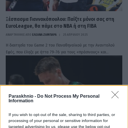
Ξέσπασμα Γιαννακόπουλου: Παίξτε μόνοι σας στη
EuroLeague, θα πάμε στο NBA ή στη FIBA
ΑΝΑΡΤΗΘΗΚΕ ΑΠΟ
ΕΛΕΑΝΑ ΖΑΜΠΑΡΑ
25 ΑΠΡΙΛΊΟΥ 2025
Η διαιτησία του Game 2 του Παναθηναϊκού με την Αναντολού
Εφές, που έληξε με ήττα 79-76 για τους «πράσινους» και…
Paraskhnio -
Do Not Process My Personal
Information
If you wish to opt-out of the sale, sharing to third parties, or
processing of your personal or sensitive information for
targeted advertising by us, please use the below opt-out