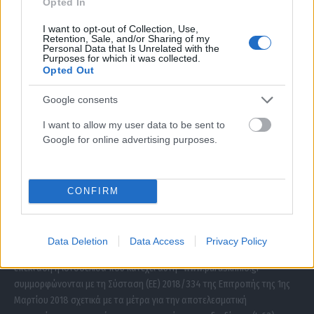
Opted In
I want to opt-out of Collection, Use,
Retention, Sale, and/or Sharing of my
Personal Data that Is Unrelated with the
Purposes for which it was collected.
Opted Out
Google consents
I want to allow my user data to be sent to
Google for online advertising purposes.
ΣΧΕΤΙΚΑ ΜΕ ΕΜΑΣ
CONFIRM
Data Deletion
Data Access
Privacy Policy
Η εταιρεία με την επωνυμία “POLITICAL MEDIA GROUP A.E.” και κατ’
επέκταση η ιστοσελίδα που κατέχει αυτή “www.paraskhnio.gr”
συμμορφώνονται με τη Σύσταση (ΕΕ) 2018/334 της Επιτροπής της 1ης
Μαρτίου 2018 σχετικά με τα μέτρα για την αποτελεσματική