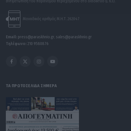
αντιμετώπιση του παράνομου περιεχομένου στο διαδίκτυο (L 63).
Μοναδικός αριθμός Μ.Η.Τ. 262047
Email:
press@paraskhnio.gr
,
sales@paraskhnio.gr
Τηλέφωνο:
210 9580876
Facebook
X
Instagram
YouTube
(Twitter)
ΤΑ ΠΡΩΤΟΣΕΛΙΔΑ ΣΗΜΕΡΑ