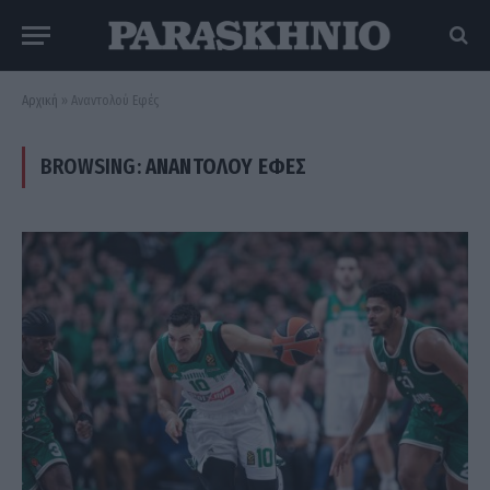
Αρχική
»
Αναντολού Εφές
BROWSING:
ΑΝΑΝΤΟΛΟΎ ΕΦΈΣ