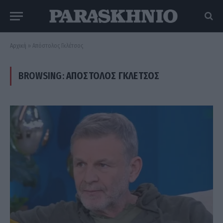
Αρχική
»
Απόστολος Γκλέτσος
BROWSING:
ΑΠΌΣΤΟΛΟΣ ΓΚΛΈΤΣΟΣ