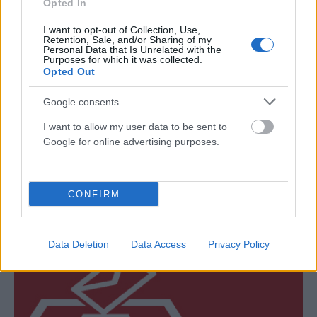
Opted In
I want to opt-out of Collection, Use,
Retention, Sale, and/or Sharing of my
Personal Data that Is Unrelated with the
Purposes for which it was collected.
Opted Out
Google consents
I want to allow my user data to be sent to
Google for online advertising purposes.
Απόστολος Γκλέτσος: Το κόμμα Κασσελάκη δεν θα
βγάλει το Πάσχα! (VIDEO)
CONFIRM
ΑΝΑΡΤΗΘΗΚΕ ΑΠΟ
GMYLONAS
18 ΝΟΕΜΒΡΊΟΥ 2024
Τι είπε για τις δημοσκοπήσεις και το ντιμπέιτ
Data Deletion
Data Access
Privacy Policy