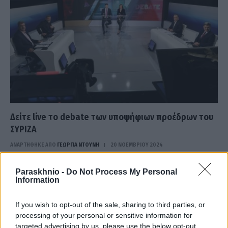
Δείτε live το debate των υποψήφιων προέδρων του
ΣΥΡΙΖΑ
ΑΝΑΡΤΗΘΗΚΕ ΑΠΟ
ΓΕΩΡΓΊΑ ΝΤΟΎΝΗ
20 ΝΟΕΜΒΡΊΟΥ 2024
Αντίστροφη μέτρηση! Σε λίγη ώρα ξεκινάει η τηλεμαχία των
Paraskhnio -
Do Not Process My Personal
τεσσάρων «μονομάχων»: Φάμελλος, Πολάκης, Γκλέτσος και
Information
Φαραντούρης. Αυτή την ώρα προσέρχονται…
If you wish to opt-out of the sale, sharing to third parties, or
processing of your personal or sensitive information for
targeted advertising by us, please use the below opt-out