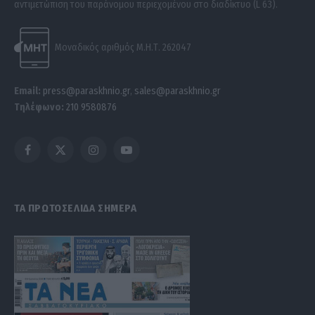
αντιμετώπιση του παράνομου περιεχομένου στο διαδίκτυο (L 63).
Μοναδικός αριθμός Μ.Η.Τ. 262047
Email:
press@paraskhnio.gr
,
sales@paraskhnio.gr
Τηλέφωνο:
210 9580876
Facebook
X
Instagram
YouTube
(Twitter)
ΤΑ ΠΡΩΤΟΣΕΛΙΔΑ ΣΗΜΕΡΑ