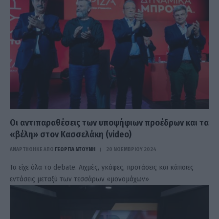
Οι αντιπαραθέσεις των υποψήφιων προέδρων και τα
«βέλη» στον Κασσελάκη (video)
ΑΝΑΡΤΗΘΗΚΕ ΑΠΟ
ΓΕΩΡΓΊΑ ΝΤΟΎΝΗ
20 ΝΟΕΜΒΡΊΟΥ 2024
Τα είχε όλα το debate. Αιχμές, γκάφες, προτάσεις και κάποιες
εντάσεις μεταξύ των τεσσάρων «μονομάχων»