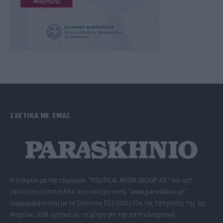
ΣΧΕΤΙΚΑ ΜΕ ΕΜΑΣ
Η εταιρεία με την επωνυμία “POLITICAL MEDIA GROUP A.E.” και κατ’
επέκταση η ιστοσελίδα που κατέχει αυτή “www.paraskhnio.gr”
συμμορφώνονται με τη Σύσταση (ΕΕ) 2018/334 της Επιτροπής της 1ης
Μαρτίου 2018 σχετικά με τα μέτρα για την αποτελεσματική