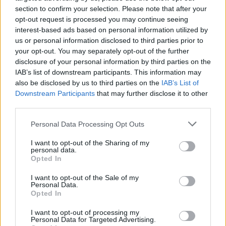
section to confirm your selection. Please note that after your
opt-out request is processed you may continue seeing
interest-based ads based on personal information utilized by
us or personal information disclosed to third parties prior to
your opt-out. You may separately opt-out of the further
disclosure of your personal information by third parties on the
IAB’s list of downstream participants. This information may
also be disclosed by us to third parties on the
IAB’s List of
Downstream Participants
that may further disclose it to other
third parties.
Η ώρα του debate για τους «4» του ΣΥΡΙΖΑ! Οι
Please note that this website/app uses one or more Google
Personal Data Processing Opt Outs
κανόνες και οι θεματικές
services and may gather and store information including but
not limited to your visit or usage behaviour. You may click to
I want to opt-out of the Sharing of my
ΑΝΑΡΤΗΘΗΚΕ ΑΠΟ
NEWSROOM
19 ΝΟΕΜΒΡΊΟΥ 2024
personal data.
grant or deny consent to Google and its third-party tags to
Opted In
Το ντιμπέιτ μεταξύ των τεσσάρων υποψήφιων προέδρων του
use your data for below specified purposes in below Google
consent section.
ΣΥΡΙΖΑ αναμένεται να διεξαχθεί την Τετάρτη 20 Νοεμβρίου 2024,
I want to opt-out of the Sale of my
Personal Data.
στις 20:00, στο…
Opted In
I want to opt-out of processing my
Personal Data for Targeted Advertising.