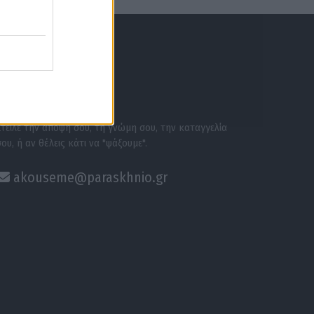
ΕΝΗΜΕΡΩΣΟΥ ΠΡΩΤΟΣ
ΣΕ ΑΚΟΥΜΕ
Στείλε την άποψή σου, τη γνώμη σου, την καταγγελία
σου, ή αν θέλεις κάτι να "ψάξουμε".
akouseme@paraskhnio.gr