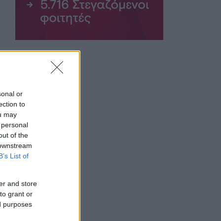
sonal or
ection to
ou may
 personal
out of the
 downstream
B’s List of
er and store
to grant or
ed purposes