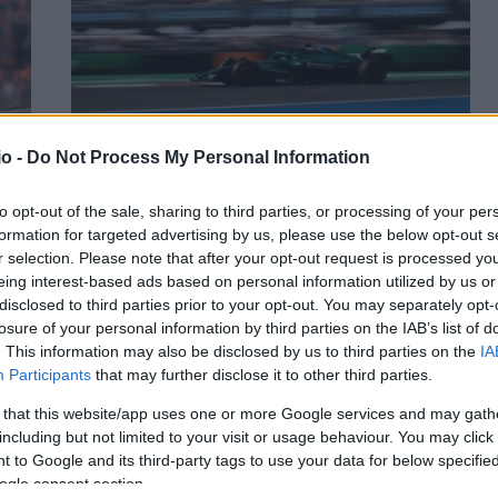
o -
Do Not Process My Personal Information
FIA- Η Aston Martin απέφυγε τις κυρώσεις
to opt-out of the sale, sharing to third parties, or processing of your per
γιο
παραβίασης του ανώτατου ορίου κόστους
formation for targeted advertising by us, please use the below opt-out s
r selection. Please note that after your opt-out request is processed y
ΑΝΑΡΤΗΘΗΚΕ ΑΠΟ
ΕΛΕΑΝΑ ΖΑΜΠΑΡΑ
28 ΟΚΤΩΒΡΊΟΥ 2025
eing interest-based ads based on personal information utilized by us or
Η Aston Martin διέπραξε μια «πολύ μικρή» διαδικαστική
disclosed to third parties prior to your opt-out. You may separately opt-
ει,
παραβίαση των κανονισμών ανώτατου ορίου κόστους
losure of your personal information by third parties on the IAB’s list of
της Formula 1 λόγω εξαιρετικών περιστάσεων,…
. This information may also be disclosed by us to third parties on the
IA
Participants
that may further disclose it to other third parties.
 that this website/app uses one or more Google services and may gath
including but not limited to your visit or usage behaviour. You may click 
 to Google and its third-party tags to use your data for below specifi
ogle consent section.