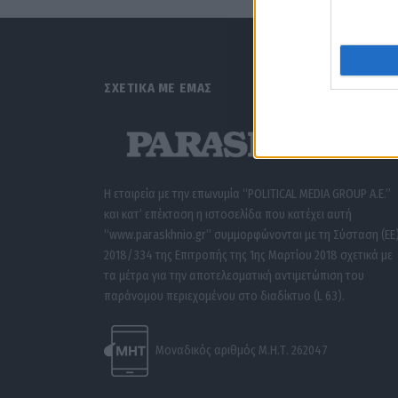
ΣΧΕΤΙΚΑ ΜΕ ΕΜΑΣ
Η εταιρεία με την επωνυμία “POLITICAL MEDIA GROUP A.E.”
και κατ’ επέκταση η ιστοσελίδα που κατέχει αυτή
“www.paraskhnio.gr” συμμορφώνονται με τη Σύσταση (ΕΕ
2018/334 της Επιτροπής της 1ης Μαρτίου 2018 σχετικά με
τα μέτρα για την αποτελεσματική αντιμετώπιση του
παράνομου περιεχομένου στο διαδίκτυο (L 63).
Μοναδικός αριθμός Μ.Η.Τ. 262047