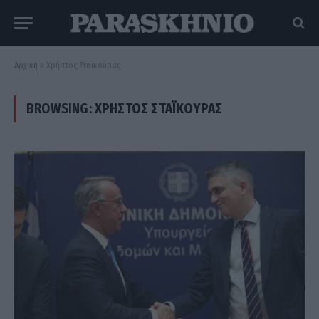
Αρχική
»
Χρήστος Σταϊκούρας
BROWSING:
ΧΡΉΣΤΟΣ ΣΤΑΪΚΟΎΡΑΣ