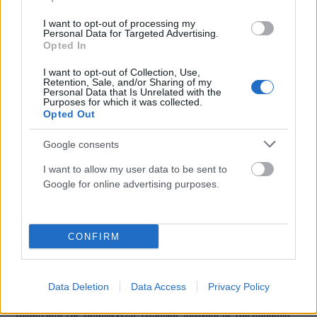
ΑΝΑΡΤΗΘΗΚΕ ΑΠΟ
GMYLONAS
25 ΟΚΤΩΒΡΊΟΥ 2024
I want to opt-out of processing my
Έντεκα γραμμές «αλλάζουν» και μια νέα δημιουργείται
Personal Data for Targeted Advertising.
Opted In
I want to opt-out of Collection, Use,
Retention, Sale, and/or Sharing of my
Personal Data that Is Unrelated with the
Purposes for which it was collected.
Opted Out
Google consents
I want to allow my user data to be sent to
Google for online advertising purposes.
CONFIRM
Τι περιείχε ο φάκελος που πήγε ο Χρήστος
Σταϊκούρας στον Άρειο Πάγο
Data Deletion
Data Access
Privacy Policy
ΑΝΑΡΤΗΘΗΚΕ ΑΠΟ
GMYLONAS
21 ΟΚΤΩΒΡΊΟΥ 2024
Συνάντηση της εισαγγελέως Γεωργίας Αδειλίνη με τον υπουργό