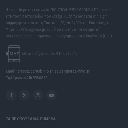
Η εταιρεία με την επωνυμία “POLITICAL MEDIA GROUP A.E.” και κατ’
επέκταση η ιστοσελίδα που κατέχει αυτή “www.paraskhnio.gr”
συμμορφώνονται με τη Σύσταση (ΕΕ) 2018/334 της Επιτροπής της 1ης
Μαρτίου 2018 σχετικά με τα μέτρα για την αποτελεσματική
αντιμετώπιση του παράνομου περιεχομένου στο διαδίκτυο (L 63).
Μοναδικός αριθμός Μ.Η.Τ. 262047
Email:
press@paraskhnio.gr
,
sales@paraskhnio.gr
Τηλέφωνο:
210 9580876
Facebook
X
Instagram
YouTube
(Twitter)
ΤΑ ΠΡΩΤΟΣΕΛΙΔΑ ΣΗΜΕΡΑ