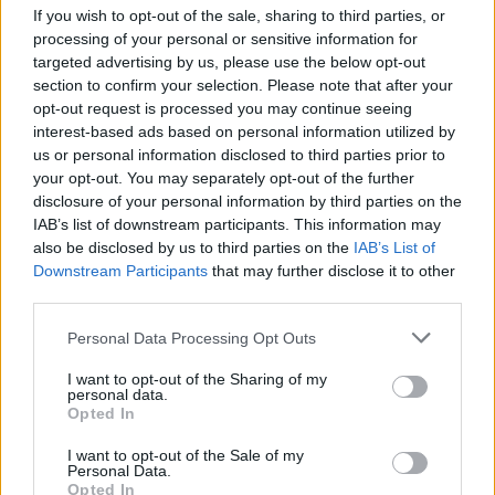
ΑΝΑΡΤΗΘΗΚΕ ΑΠΟ
ΕΛΕΑΝΑ ΖΑΜΠΑΡΑ
4 ΝΟΕΜΒΡΊΟΥ 2024
If you wish to opt-out of the sale, sharing to third parties, or
processing of your personal or sensitive information for
Την Θεσσαλονίκη και τον ΟΣΕΘ επισκέφθηκε το μεσημέρι της
targeted advertising by us, please use the below opt-out
Δευτέρας ο Χρήστος Σταϊκούρας όπου συμμετείχε στην σύσκεψη
section to confirm your selection. Please note that after your
που υλοποιήθηκε τις…
opt-out request is processed you may continue seeing
interest-based ads based on personal information utilized by
us or personal information disclosed to third parties prior to
your opt-out. You may separately opt-out of the further
disclosure of your personal information by third parties on the
IAB’s list of downstream participants. This information may
also be disclosed by us to third parties on the
IAB’s List of
Downstream Participants
that may further disclose it to other
third parties.
Please note that this website/app uses one or more Google
Personal Data Processing Opt Outs
services and may gather and store information including but
not limited to your visit or usage behaviour. You may click to
I want to opt-out of the Sharing of my
personal data.
grant or deny consent to Google and its third-party tags to
Opted In
use your data for below specified purposes in below Google
Όλα όσα αλλάζει ο νέος συγκοινωνιακός χάρτης της
consent section.
I want to opt-out of the Sale of my
Θεσσαλονίκης
Personal Data.
Opted In