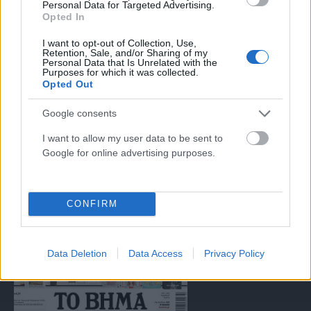
Personal Data for Targeted Advertising.
Μαρτίου 2018 σχετικά με τα μέτρα για την αποτελεσματική
Opted In
αντιμετώπιση του παράνομου περιεχομένου στο διαδίκτυο (L 63).
I want to opt-out of Collection, Use,
Retention, Sale, and/or Sharing of my
Personal Data that Is Unrelated with the
Purposes for which it was collected.
Μοναδικός αριθμός Μ.Η.Τ. 262047
Opted Out
Google consents
Email:
press@paraskhnio.gr
,
sales@paraskhnio.gr
Τηλέφωνο:
210 9580876
I want to allow my user data to be sent to
Google for online advertising purposes.
Facebook
X
Instagram
YouTube
(Twitter)
CONFIRM
ΤΑ ΠΡΩΤΟΣΕΛΙΔΑ ΣΗΜΕΡΑ
Data Deletion
Data Access
Privacy Policy