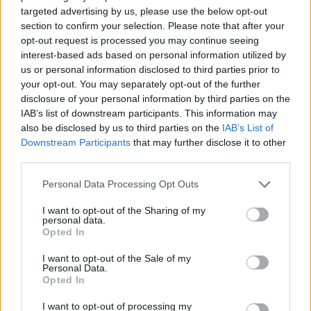
targeted advertising by us, please use the below opt-out
section to confirm your selection. Please note that after your
opt-out request is processed you may continue seeing
interest-based ads based on personal information utilized by
us or personal information disclosed to third parties prior to
your opt-out. You may separately opt-out of the further
disclosure of your personal information by third parties on the
IAB’s list of downstream participants. This information may
also be disclosed by us to third parties on the
IAB’s List of
Downstream Participants
that may further disclose it to other
third parties.
Please note that this website/app uses one or more Google
Personal Data Processing Opt Outs
ΣΧΕΤΙΚΑ ΜΕ ΕΜΑΣ
services and may gather and store information including but
not limited to your visit or usage behaviour. You may click to
I want to opt-out of the Sharing of my
personal data.
grant or deny consent to Google and its third-party tags to
Opted In
use your data for below specified purposes in below Google
consent section.
I want to opt-out of the Sale of my
Personal Data.
Η εταιρεία με την επωνυμία “POLITICAL MEDIA GROUP A.E.” και κατ’
Opted In
επέκταση η ιστοσελίδα που κατέχει αυτή “www.paraskhnio.gr”
I want to opt-out of processing my
συμμορφώνονται με τη Σύσταση (ΕΕ) 2018/334 της Επιτροπής της 1ης