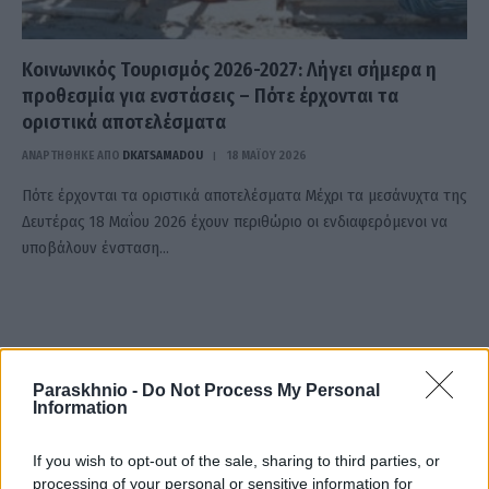
Κοινωνικός Τουρισμός 2026-2027: Λήγει σήμερα η
προθεσμία για ενστάσεις – Πότε έρχονται τα
οριστικά αποτελέσματα
ΑΝΑΡΤΗΘΗΚΕ ΑΠΟ
DKATSAMADOU
18 ΜΑΪ́ΟΥ 2026
Πότε έρχονται τα οριστικά αποτελέσματα Μέχρι τα μεσάνυχτα της
Δευτέρας 18 Μαΐου 2026 έχουν περιθώριο οι ενδιαφερόμενοι να
υποβάλουν ένσταση…
Paraskhnio -
Do Not Process My Personal
Information
If you wish to opt-out of the sale, sharing to third parties, or
processing of your personal or sensitive information for