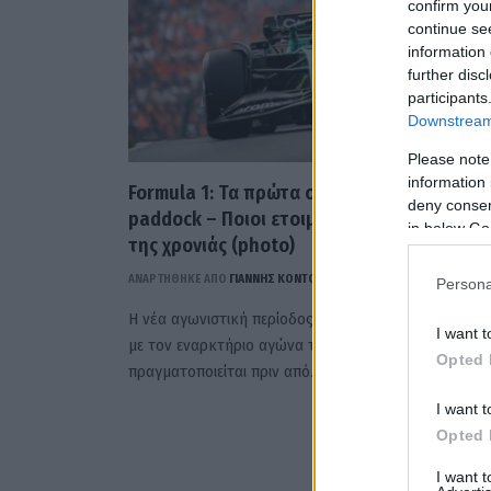
confirm you
continue se
information 
further disc
participants
Downstream 
Please note
information 
Formula 1: Τα πρώτα σημάδια έντασης στο
deny consent
paddock – Ποιοι ετοιμάζονται για το διαζύ
in below Go
της χρονιάς (photo)
ΑΝΑΡΤΗΘΗΚΕ ΑΠΟ
ΓΙΆΝΝΗΣ ΚΟΝΤΟΓΕΏΡΓΟΣ
9 ΜΑΡΤΊΟΥ 2026
Persona
Η νέα αγωνιστική περίοδος της Formula 1 έχει ξεκινήσ
I want t
με τον εναρκτήριο αγώνα της σεζόν 2026 να
Opted 
πραγματοποιείται πριν από…
I want t
Opted 
I want 