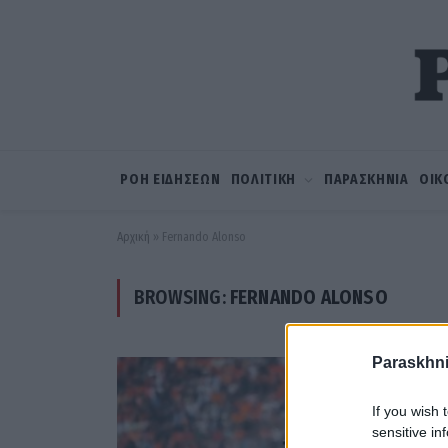
ΡΟΗ ΕΙΔΗΣΕΩΝ
ΠΟΛΙΤΙΚΗ
ΠΑΡΑΣΚΗΝΙΑ
ΟΙΚ
Αρχική
»
Fernando Alonso
BROWSING:
FERNANDO ALONSO
Paraskhni
If you wish 
sensitive in