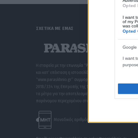
Advertis
Opted 
I want t
of my P
was col
ΣΧΕΤΙΚΑ ΜΕ ΕΜΑΣ
Opted 
Google 
I want t
purpose
Η εταιρεία με την επωνυμία “POLITICAL MEDIA GROUP A.E.”
και κατ’ επέκταση η ιστοσελίδα που κατέχει αυτή
“www.paraskhnio.gr” συμμορφώνονται με τη Σύσταση (ΕΕ
2018/334 της Επιτροπής της 1ης Μαρτίου 2018 σχετικά με
τα μέτρα για την αποτελεσματική αντιμετώπιση του
παράνομου περιεχομένου στο διαδίκτυο (L 63).
Μοναδικός αριθμός Μ.Η.Τ. 262047