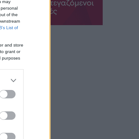
ou may
 personal
out of the
 downstream
B’s List of
er and store
to grant or
ed purposes