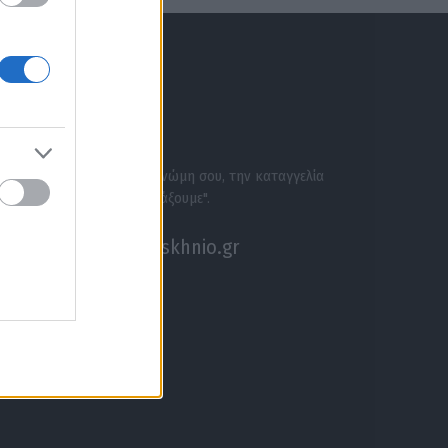
ΕΝΗΜΕΡΩΣΟΥ ΠΡΩΤΟΣ
ΣΕ ΑΚΟΥΜΕ
Στείλε την άποψή σου, τη γνώμη σου, την καταγγελία
σου, ή αν θέλεις κάτι να "ψάξουμε".
akouseme@paraskhnio.gr