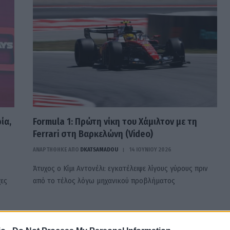
ία,
Formula 1: Πρώτη νίκη του Χάμιλτον με τη
Ferrari στη Βαρκελώνη (Video)
ΑΝΑΡΤΗΘΗΚΕ ΑΠΟ
DKATSAMADOU
14 ΙΟΥΝΊΟΥ 2026
Άτυχος ο Κίμι Αντονέλι: εγκατέλειψε λίγους γύρους πριν
χες
από το τέλος λόγω μηχανικού προβλήματος