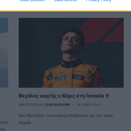
πραγματοποιείται πριν από…
Μεγάλος νικητής ο Νόρις στη Formula 1!
ΑΝΑΡΤΗΘΗΚΕ ΑΠΟ
ΓΕΩΡΓΊΑ ΝΤΟΎΝΗ
29 ΙΟΥΝΊΟΥ 2025
Δύο Μακλάρεν «κονταροχτυπήθηκαν» για την καρό
τενό
σημαία
της