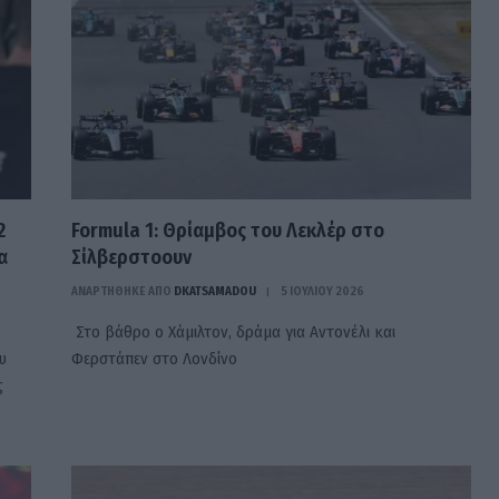
2
Formula 1: Θρίαμβος του Λεκλέρ στο
α
Σίλβερστοουν
ΑΝΑΡΤΗΘΗΚΕ ΑΠΟ
DKATSAMADOU
5 ΙΟΥΛΊΟΥ 2026
Στο βάθρο ο Χάμιλτον, δράμα για Αντονέλι και
υ
Φερστάπεν στο Λονδίνο
ς