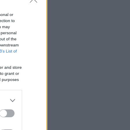
sonal or
ection to
ou may
 personal
out of the
 downstream
B’s List of
er and store
to grant or
ed purposes