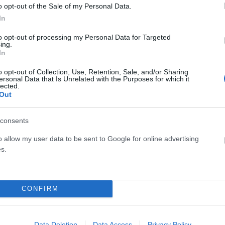
o opt-out of the Sale of my Personal Data.
In
to opt-out of processing my Personal Data for Targeted
ing.
In
o opt-out of Collection, Use, Retention, Sale, and/or Sharing
ersonal Data that Is Unrelated with the Purposes for which it
lected.
Out
consents
o allow my user data to be sent to Google for online advertising
Formula 1: Τα πρώτα σημάδια έντασης στο
s.
ς
paddock – Ποιοι ετοιμάζονται για το διαζύγιο
της χρονιάς (photo)
CONFIRM
ΑΝΑΡΤΗΘΗΚΕ ΑΠΟ
ΓΙΆΝΝΗΣ ΚΟΝΤΟΓΕΏΡΓΟΣ
9 ΜΑΡΤΊΟΥ 2026
–
Η νέα αγωνιστική περίοδος της Formula 1 έχει ξεκινήσει,
με τον εναρκτήριο αγώνα της σεζόν 2026 να
Data Deletion
Data Access
Privacy Policy