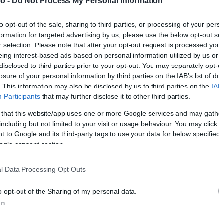
o -
Do Not Process My Personal Information
to opt-out of the sale, sharing to third parties, or processing of your per
formation for targeted advertising by us, please use the below opt-out s
r selection. Please note that after your opt-out request is processed y
eing interest-based ads based on personal information utilized by us or
disclosed to third parties prior to your opt-out. You may separately opt-
losure of your personal information by third parties on the IAB’s list of
. This information may also be disclosed by us to third parties on the
IA
Participants
that may further disclose it to other third parties.
 that this website/app uses one or more Google services and may gath
ακό
Θρήνος στην F1: Έφυγε από τη ζωή ο θρυλικός
including but not limited to your visit or usage behaviour. You may click 
«πιλότος», Άλεξ Ζανάρντι
 to Google and its third-party tags to use your data for below specifi
ogle consent section.
ΑΝΑΡΤΗΘΗΚΕ ΑΠΟ
ΆΛΚΗΣΤΗ ΓΑΤΟΠΟΎΛΟΥ
2 ΜΑΪ́ΟΥ 2026
Βαρύ πένθος έχει επικρατεί στην Formula 1, καθώς έφυγε
l Data Processing Opt Outs
από τη ζωή ο θρυλικός «πιλότος» Άλεξ Ζανάρντι, σε
ηλικία 59…
o opt-out of the Sharing of my personal data.
mula
In