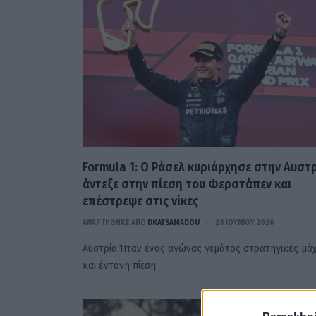
Formula 1: Ο Ράσελ κυριάρχησε στην Αυστρ
άντεξε στην πίεση του Φερστάπεν και
επέστρεψε στις νίκες
ΑΝΑΡΤΗΘΗΚΕ ΑΠΟ
DKATSAMADOU
28 ΙΟΥΝΊΟΥ 2026
Αυστρία:Ήταν ένας αγώνας γεμάτος στρατηγικές μά
και έντονη πίεση