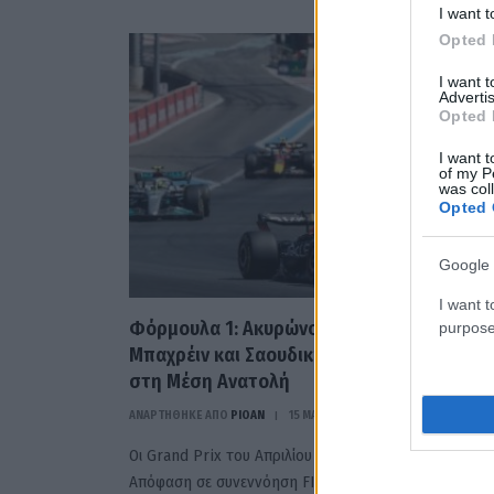
I want t
Opted 
I want 
Advertis
Opted 
I want t
of my P
was col
Opted 
Google 
I want t
Φόρμουλα 1: Ακυρώνονται οι αγώνες σε
purpose
Μπαχρέιν και Σαουδική Αραβία λόγω κρίση
στη Μέση Ανατολή
ΑΝΑΡΤΗΘΗΚΕ ΑΠΟ
PIOAN
15 ΜΑΡΤΊΟΥ 2026
Οι Grand Prix του Απριλίου δεν θα αντικατασταθούν 
Απόφαση σε συνεννόηση FIA, Liberty Media και