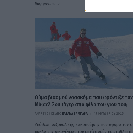
διοργανωτών
Θύμα βιασμού νοσοκόμα που φρόντιζε τον
Μίκαελ Σουμάχερ από φίλο του γιου του;
ΑΝΑΡΤΗΘΗΚΕ ΑΠΟ
ΕΛΕΑΝΑ ΖΑΜΠΑΡΑ
15 ΟΚΤΩΒΡΊΟΥ 2025
Υπόθεση σεξουαλικής κακοποίησης που αφορά τον σ
κύκλο της οικογένειας του επτά φορές πρωταθλητή 