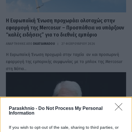
Η Ευρωπαϊκή Ένωση προχωράει ολοταχώς στην
εφαρμογή της Mercosur – Προσπάθεια να υπάρξουν
“καλές ειδήσεις” για το διεθνές εμπόριο
ΑΝΑΡΤΗΘΗΚΕ ΑΠΟ
DKATSAMADOU
27 ΦΕΒΡΟΥΑΡΊΟΥ 2026
Η Ευρωπαϊκή Ένωση προχωρά στην ταχεία αν και προσωρινή
εφαρμογή της εμπορικής συμφωνίας με το μπλοκ της Mercosur
στη Νότια…
Paraskhnio -
Do Not Process My Personal
Information
If you wish to opt-out of the sale, sharing to third parties, or