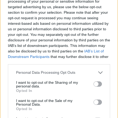
processing of your personal or sensitive information for
targeted advertising by us, please use the below opt-out
section to confirm your selection. Please note that after your
opt-out request is processed you may continue seeing
interest-based ads based on personal information utilized by
Υπόθεση Έπσταϊν: Κεκλεισμένων των θυρών
us or personal information disclosed to third parties prior to
καταθέτει ο Κλίντον στη Βουλή των Αντιπροσώπων
your opt-out. You may separately opt-out of the further
disclosure of your personal information by third parties on the
ΑΝΑΡΤΗΘΗΚΕ ΑΠΟ
ΆΛΚΗΣΤΗ ΓΑΤΟΠΟΎΛΟΥ
27 ΦΕΒΡΟΥΑΡΊΟΥ 2026
IAB’s list of downstream participants. This information may
Ο πρώην πρόεδρος των ΗΠΑ, Μπιλ Κλίντον, καταθέτει σήμερα
also be disclosed by us to third parties on the
IAB’s List of
Παρασκευή 27/2, ενώπιον της ειδικής επιτροπής της Βουλής των
Downstream Participants
that may further disclose it to other
Αντιπροσώπων που…
third parties.
Please note that this website/app uses one or more Google
Personal Data Processing Opt Outs
services and may gather and store information including but
not limited to your visit or usage behaviour. You may click to
I want to opt-out of the Sharing of my
personal data.
grant or deny consent to Google and its third-party tags to
Opted In
use your data for below specified purposes in below Google
consent section.
I want to opt-out of the Sale of my
Personal Data.
Opted In