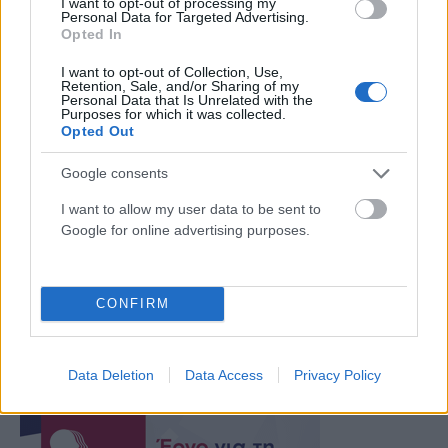
I want to opt-out of processing my
Personal Data for Targeted Advertising.
Opted In
I want to opt-out of Collection, Use,
Retention, Sale, and/or Sharing of my
Allan Jay Lichtman: Η Χάρις στις 5 Νοεμβρίου θα είναι
Personal Data that Is Unrelated with the
Purposes for which it was collected.
η πρώτη γυναίκα πρόεδρος των ΗΠΑ! (video)
Opted Out
ΑΝΑΡΤΗΘΗΚΕ ΑΠΟ
ΊΩΝ ΠΑΠΑΔΆΚΗΣ
29 ΟΚΤΩΒΡΊΟΥ 2024
Google consents
Είναι ο ιστορικός που δεν έχει πέσει ποτέ έξω στις προβλέψεις
I want to allow my user data to be sent to
του σχετικά με την προεδρία των Ηνωμένων Πολιτειών από…
Google for online advertising purposes.
Πίσω
1
2
CONFIRM
Data Deletion
Data Access
Privacy Policy