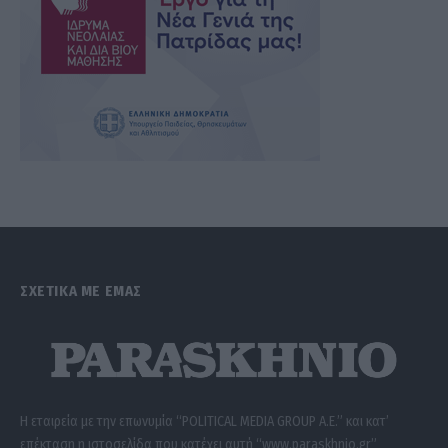
ΣΧΕΤΙΚΑ ΜΕ ΕΜΑΣ
Η εταιρεία με την επωνυμία “POLITICAL MEDIA GROUP A.E.” και κατ’
επέκταση η ιστοσελίδα που κατέχει αυτή “www.paraskhnio.gr”