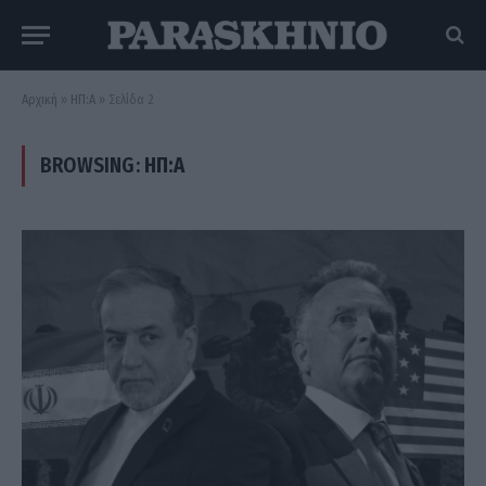
Αρχική
»
ΗΠ:Α
»
Σελίδα 2
BROWSING:
ΗΠ:Α