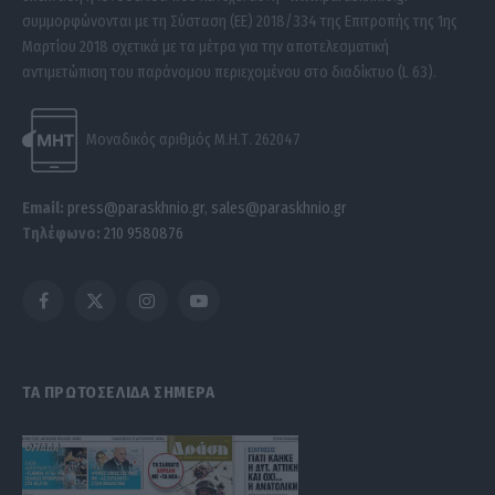
συμμορφώνονται με τη Σύσταση (ΕΕ) 2018/334 της Επιτροπής της 1ης
Μαρτίου 2018 σχετικά με τα μέτρα για την αποτελεσματική
αντιμετώπιση του παράνομου περιεχομένου στο διαδίκτυο (L 63).
Μοναδικός αριθμός Μ.Η.Τ. 262047
Email:
press@paraskhnio.gr
,
sales@paraskhnio.gr
Τηλέφωνο:
210 9580876
Facebook
X
Instagram
YouTube
(Twitter)
ΤΑ ΠΡΩΤΟΣΕΛΙΔΑ ΣΗΜΕΡΑ