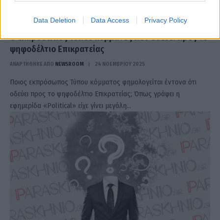
Data Deletion
Data Access
Privacy Policy
Ο εκπρόσωπος Τύπου κόμματος που οδεύει προς το
ψηφοδέλτιο Επικρατείας
ΑΝΑΡΤΗΘΗΚΕ ΑΠΟ
NEWSROOM
24 ΝΟΕΜΒΡΊΟΥ 2025
Ποιος εκπρόσωπος Τύπου κόμματος φημολογείται έντονα ότι
οδεύει προς το ψηφοδέλτιο Επικρατείας; Όπως γράφει η
εφημερίδα «Political» είχε γίνει μεγάλη…