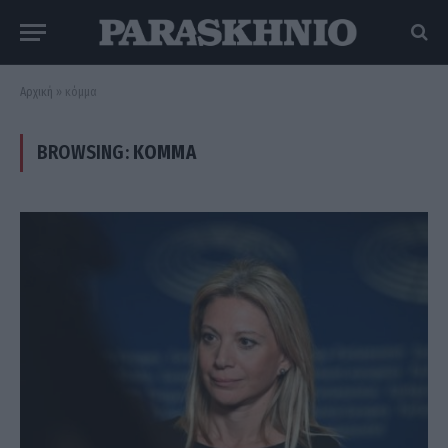
Αρχική
»
κόμμα
BROWSING:
ΚΌΜΜΑ