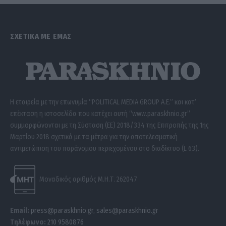
ΣΧΕΤΙΚΑ ΜΕ ΕΜΑΣ
Η εταιρεία με την επωνυμία “POLITICAL MEDIA GROUP A.E.” και κατ’
επέκταση η ιστοσελίδα που κατέχει αυτή “www.paraskhnio.gr”
συμμορφώνονται με τη Σύσταση (ΕΕ) 2018/334 της Επιτροπής της 1ης
Μαρτίου 2018 σχετικά με τα μέτρα για την αποτελεσματική
αντιμετώπιση του παράνομου περιεχομένου στο διαδίκτυο (L 63).
Μοναδικός αριθμός Μ.Η.Τ. 262047
Email:
press@paraskhnio.gr
,
sales@paraskhnio.gr
Τηλέφωνο:
210 9580876