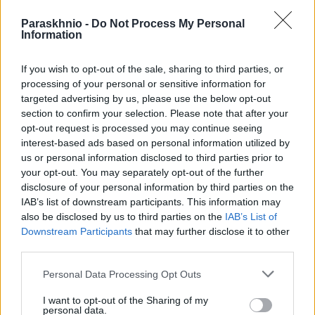
Paraskhnio -
Do Not Process My Personal
Information
If you wish to opt-out of the sale, sharing to third parties, or
processing of your personal or sensitive information for
Από τα Τέμπη στις Ακροδεξιές παραφυάδες
targeted advertising by us, please use the below opt-out
section to confirm your selection. Please note that after your
ΑΝΑΡΤΗΘΗΚΕ ΑΠΟ
NEWSROOM
9 ΙΑΝΟΥΑΡΊΟΥ 2026
opt-out request is processed you may continue seeing
interest-based ads based on personal information utilized by
Το νέο κεφάλαιο της Καρυστιανού
us or personal information disclosed to third parties prior to
your opt-out. You may separately opt-out of the further
disclosure of your personal information by third parties on the
IAB’s list of downstream participants. This information may
also be disclosed by us to third parties on the
IAB’s List of
Downstream Participants
that may further disclose it to other
third parties.
Please note that this website/app uses one or more Google
Personal Data Processing Opt Outs
services and may gather and store information including but
not limited to your visit or usage behaviour. You may click to
I want to opt-out of the Sharing of my
personal data.