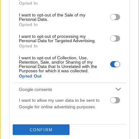
grant or deny consent to Google and its third-party tags to
Opted In
use your data for below specified purposes in below Google
consent section.
I want to opt-out of the Sale of my
Personal Data.
Σε δίλημμα πρόεδρος! Διαγραφή ή «απομάκρυνση»
Opted In
πριν από τις εκλογές!
I want to opt-out of processing my
ΑΝΑΡΤΗΘΗΚΕ ΑΠΟ
NEWSROOM
23 ΔΕΚΕΜΒΡΊΟΥ 2025
Personal Data for Targeted Advertising.
Opted In
Σε ένα κόμμα όπου υπάρχουν γκρίνιες και μουρμούρες με τις
I want to opt-out of Collection, Use,
διαφορετικές «γραμμές» που βγαίνουν ανοιχτά προς τα έξω,
Retention, Sale, and/or Sharing of my
έχουν φέρει…
Personal Data that Is Unrelated with the
Purposes for which it was collected.
Opted Out
Google consents
I want to allow my user data to be sent to
Google for online advertising purposes.
CONFIRM