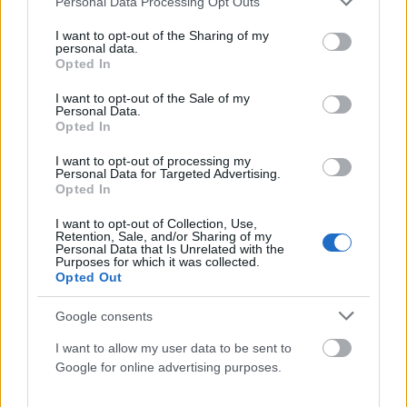
Personal Data Processing Opt Outs
services and may gather and store information including but
Από το Παρίσι στη Μύκονο: Η Λίλι Κόλινς φέρνει το
not limited to your visit or usage behaviour. You may click to
I want to opt-out of the Sharing of my
«Emily in Paris» στο πιο glamorous σκηνικό του
personal data.
grant or deny consent to Google and its third-party tags to
Αιγαίου (VIDEO)
Opted In
use your data for below specified purposes in below Google
consent section.
ΑΝΑΡΤΗΘΗΚΕ ΑΠΟ
ΣΤΈΛΛΑ ΛΊΤΑΙΝΑ
18 ΜΑΪ́ΟΥ 2026
I want to opt-out of the Sale of my
Personal Data.
Η Μύκονος φορά ξανά τα κινηματογραφικά της χρώματα και
Opted In
υποδέχεται μία από τις μεγαλύτερες διεθνείς παραγωγές της
I want to opt-out of processing my
χρονιάς. Η δημοφιλής…
Personal Data for Targeted Advertising.
Opted In
I want to opt-out of Collection, Use,
Retention, Sale, and/or Sharing of my
Personal Data that Is Unrelated with the
Purposes for which it was collected.
Opted Out
Google consents
I want to allow my user data to be sent to
Google for online advertising purposes.