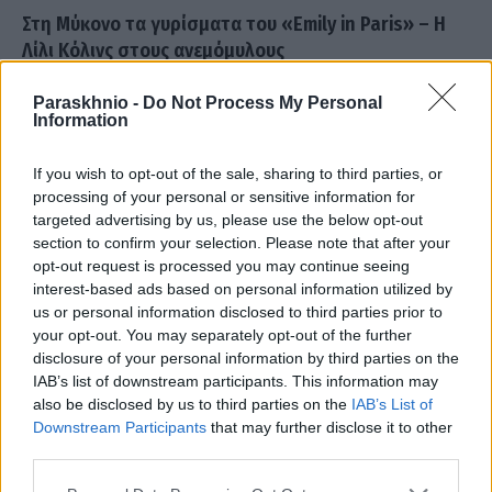
Στη Μύκονο τα γυρίσματα του «Emily in Paris» – Η
Λίλι Κόλινς στους ανεμόμυλους
ΑΝΑΡΤΗΘΗΚΕ ΑΠΟ
PIOAN
19 ΜΑΪ́ΟΥ 2026
Paraskhnio -
Do Not Process My Personal
Information
Στο νησί των Ανέμων συνεχίζεται η παραγωγή της επιτυχημένης
σειράς του Netflix – Σκηνές σε εμβληματικά σημεία,
If you wish to opt-out of the sale, sharing to third parties, or
προετοιμασίες και δύο…
processing of your personal or sensitive information for
targeted advertising by us, please use the below opt-out
section to confirm your selection. Please note that after your
opt-out request is processed you may continue seeing
interest-based ads based on personal information utilized by
us or personal information disclosed to third parties prior to
your opt-out. You may separately opt-out of the further
disclosure of your personal information by third parties on the
IAB’s list of downstream participants. This information may
also be disclosed by us to third parties on the
IAB’s List of
Downstream Participants
that may further disclose it to other
third parties.
Please note that this website/app uses one or more Google