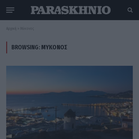
Αρχική
»
Μύκονος
BROWSING:
ΜΎΚΟΝΟΣ