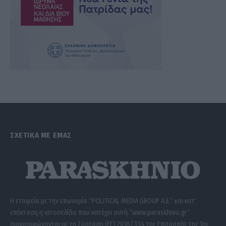
ΣΧΕΤΙΚΑ ΜΕ ΕΜΑΣ
Η εταιρεία με την επωνυμία “POLITICAL MEDIA GROUP A.E.” και κατ’
επέκταση η ιστοσελίδα που κατέχει αυτή “www.paraskhnio.gr”
συμμορφώνονται με τη Σύσταση (ΕΕ) 2018/334 της Επιτροπής της 1ης