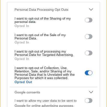
third parties.
Please note that this website/app uses one or more Google
Personal Data Processing Opt Outs
services and may gather and store information including but
not limited to your visit or usage behaviour. You may click to
I want to opt-out of the Sharing of my
personal data.
grant or deny consent to Google and its third-party tags to
Opted In
use your data for below specified purposes in below Google
Αίτημα εκταφής του σώματος του γιου του
consent section.
I want to opt-out of the Sale of my
κατέθεσε και ο Παύλος Ασλανίδης
Personal Data.
Opted In
ΑΝΑΡΤΗΘΗΚΕ ΑΠΟ
ΓΕΩΡΓΊΑ ΝΤΟΎΝΗ
24 ΣΕΠΤΕΜΒΡΊΟΥ 2025
I want to opt-out of processing my
Ζητά να γίνουν βιοχημικές, ιστολογικές και τοξικολογικές
Personal Data for Targeted Advertising.
εξετάσεις
Opted In
I want to opt-out of Collection, Use,
Retention, Sale, and/or Sharing of my
Personal Data that Is Unrelated with the
Purposes for which it was collected.
Opted Out
Google consents
I want to allow my user data to be sent to
Google for online advertising purposes.