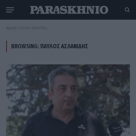
Αρχική
»
Παύλος Ασλανίδης
BROWSING:
ΠΑΎΛΟΣ ΑΣΛΑΝΊΔΗΣ