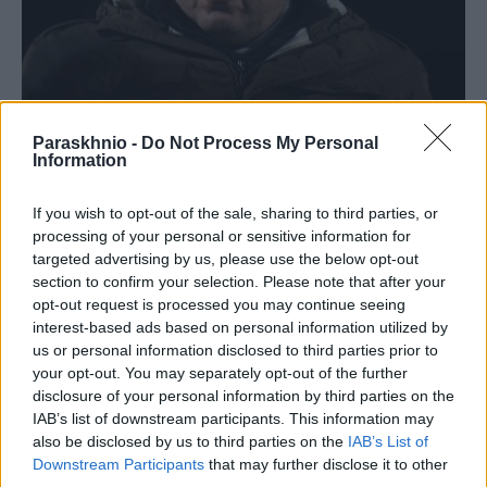
Ασλανίδης κατά Καρυστιανού: «Όσοι γονείς είδαν το
Paraskhnio -
Do Not Process My Personal
βίντεο σοκαρίστηκαν»
Information
ΑΝΑΡΤΗΘΗΚΕ ΑΠΟ
GUEST USER
27 ΦΕΒΡΟΥΑΡΊΟΥ 2026
If you wish to opt-out of the sale, sharing to third parties, or
Τη διαφωνία του για το βίντεο που δημοσιοποίησε η Μαρία
processing of your personal or sensitive information for
Καρυστιανού, τρία χρόνια μετά το δυστύχημα στα Τέμπη,
targeted advertising by us, please use the below opt-out
section to confirm your selection. Please note that after your
εξέφρασε ο…
opt-out request is processed you may continue seeing
interest-based ads based on personal information utilized by
us or personal information disclosed to third parties prior to
your opt-out. You may separately opt-out of the further
disclosure of your personal information by third parties on the
IAB’s list of downstream participants. This information may
also be disclosed by us to third parties on the
IAB’s List of
Downstream Participants
that may further disclose it to other