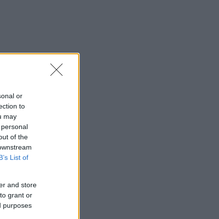
sonal or
ection to
ou may
 personal
out of the
 downstream
B’s List of
er and store
to grant or
ed purposes