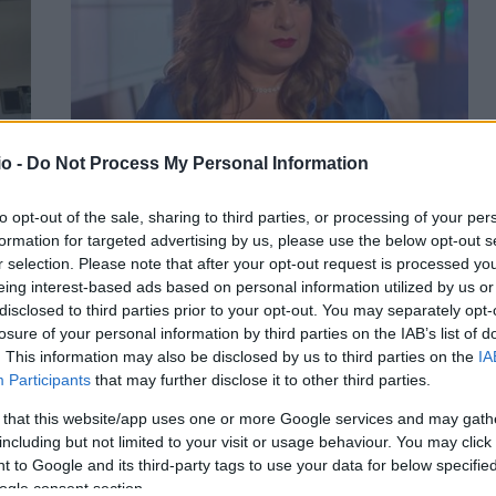
o -
Do Not Process My Personal Information
το
Η Σοφία Μουτίδου ποζάρει με την κόρη της
to opt-out of the sale, sharing to third parties, or processing of your per
(photo)
formation for targeted advertising by us, please use the below opt-out s
r selection. Please note that after your opt-out request is processed y
ΑΝΑΡΤΗΘΗΚΕ ΑΠΟ
ΓΕΩΡΓΊΑ ΝΤΟΎΝΗ
23 ΑΥΓΟΎΣΤΟΥ 2024
eing interest-based ads based on personal information utilized by us or
Η ανάρτησή τους στα social
disclosed to third parties prior to your opt-out. You may separately opt-
losure of your personal information by third parties on the IAB’s list of
. This information may also be disclosed by us to third parties on the
IA
Participants
that may further disclose it to other third parties.
 that this website/app uses one or more Google services and may gath
including but not limited to your visit or usage behaviour. You may click 
 to Google and its third-party tags to use your data for below specifi
ogle consent section.