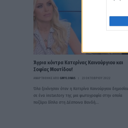
Άγρια κόντρα Κατερίνας Καινούργιου και
Σοφίας Μουτίδου!
ΑΝΑΡΤΗΘΗΚΕ ΑΠΟ
GMYLONAS
23 ΟΚΤΩΒΡΊΟΥ 2022
Όλα ξεκίνησαν όταν η Κατερίνα Καινούργιου δημοσίε
σε ένα instastory της μια φωτογραφία στην οποία
ποζάρει δίπλα στη Δέσποινα Βανδή.…