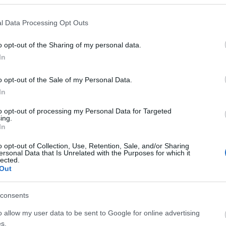
l Data Processing Opt Outs
o opt-out of the Sharing of my personal data.
In
o opt-out of the Sale of my Personal Data.
In
Μουτίδου: Ο τελευταίος πολιτικός που είχε
υγιή σεξουαλική σχέση πριν τον Κασσελάκη
to opt-out of processing my Personal Data for Targeted
ήταν ο Ανδρέας Παπανδρέου
ing.
In
ΑΝΑΡΤΗΘΗΚΕ ΑΠΟ
ΕΛΕΑΝΑ ΖΑΜΠΑΡΑ
27 ΣΕΠΤΕΜΒΡΊΟΥ 2023
o opt-out of Collection, Use, Retention, Sale, and/or Sharing
Τις τελευταίες ώρες στον προσωπικό της λογαριασμό στο
ersonal Data that Is Unrelated with the Purposes for which it
lected.
Instagram η Σοφία Μουτίδου δημοσίευσε ένα βίντεο με
Out
τον τίτλο «Όλη η…
consents
o allow my user data to be sent to Google for online advertising
s.