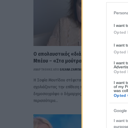
Persona
I want t
Opted 
I want t
Opted 
Ο απολαυστικός «διάλογος» Μουτίδου –
Μπέου – «Στα μούτρα σου» (ΒΙΝΤΕΟ))
I want 
Advertis
ΑΝΑΡΤΗΘΗΚΕ ΑΠΟ
ΕΛΕΑΝΑ ΖΑΜΠΑΡΑ
1 ΝΟΕΜΒΡΊΟΥ 2023
Opted 
Η Σοφία Μουτίδου στέφεται κατά του Αχιλλέα Μπέου
I want t
σχολιάζοντας την επίθεση που εξαπέλυσε σε
of my P
was col
δημοσιογράφο ο δήμαρχος Βόλου. Διαβάστε
Opted 
περισσότερα…
Google 
I want t
purpose