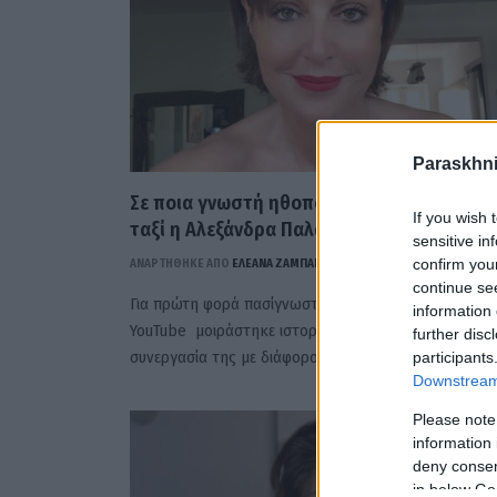
Paraskhni
Σε ποια γνωστή ηθοποιό έδωσε λεφτά για 
If you wish 
ταξί η Αλεξάνδρα Παλαιολόγου; (video)
sensitive in
confirm you
ΑΝΑΡΤΗΘΗΚΕ ΑΠΟ
ΕΛΕΑΝΑ ΖΑΜΠΑΡΑ
27 ΝΟΕΜΒΡΊΟΥ 2024
continue se
Για πρώτη φορά πασίγνωστη ηθοποιός με βίντεο στο
information 
YouTube μοιράστηκε ιστορίες από το θέατρο και τη
further disc
συνεργασία της με διάφορους…
participants
Downstream 
Please note
information 
deny consent
in below Go