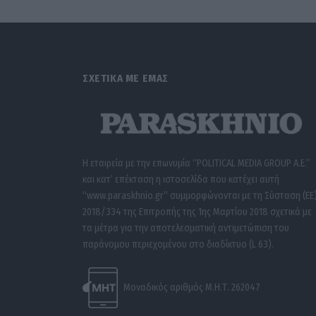
ΣΧΕΤΙΚΑ ΜΕ ΕΜΑΣ
Η εταιρεία με την επωνυμία “POLITICAL MEDIA GROUP A.E.”
και κατ’ επέκταση η ιστοσελίδα που κατέχει αυτή
“www.paraskhnio.gr” συμμορφώνονται με τη Σύσταση (ΕΕ
2018/334 της Επιτροπής της 1ης Μαρτίου 2018 σχετικά με
τα μέτρα για την αποτελεσματική αντιμετώπιση του
παράνομου περιεχομένου στο διαδίκτυο (L 63).
Μοναδικός αριθμός Μ.Η.Τ. 262047