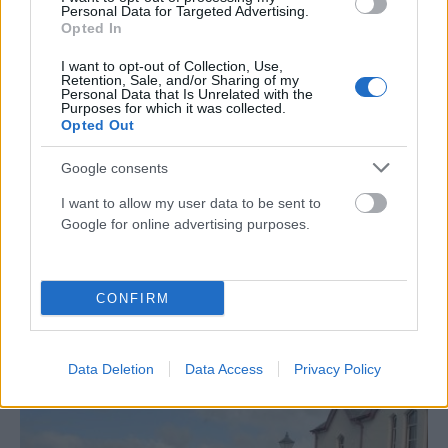
Personal Data for Targeted Advertising.
Opted In
I want to opt-out of Collection, Use,
Retention, Sale, and/or Sharing of my
Personal Data that Is Unrelated with the
Purposes for which it was collected.
Opted Out
Google consents
I want to allow my user data to be sent to
Google for online advertising purposes.
Συγκρούστηκε τρένο με Ι.Χ στην Πάτρα –
CONFIRM
Απεγκλωβίστηκε ο οδηγός του οχήματος (Video)
ΑΝΑΡΤΗΘΗΚΕ ΑΠΟ
ΚΑΤΕΡΊΝΑ ΙΟΡΔΑΝΊΔΗ
17 ΙΟΥΛΊΟΥ 2025
Data Deletion
Data Access
Privacy Policy
Συγκρούστηκε τρένο με Ι.Χ