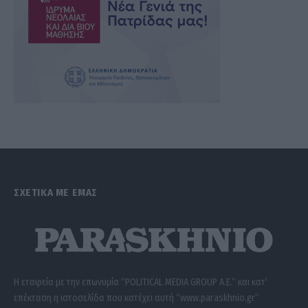
ΣΧΕΤΙΚΑ ΜΕ ΕΜΑΣ
Η εταιρεία με την επωνυμία “POLITICAL MEDIA GROUP A.E.” και κατ’
επέκταση η ιστοσελίδα που κατέχει αυτή “www.paraskhnio.gr”