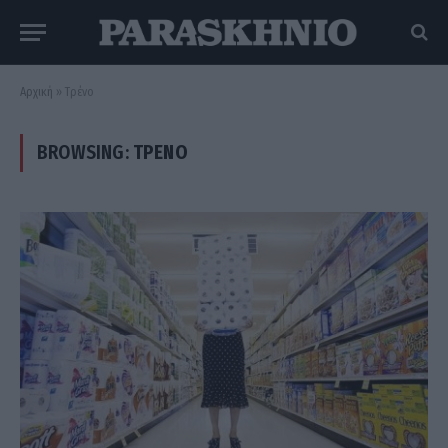
Αρχική
»
Τρένο
BROWSING:
ΤΡΈΝΟ