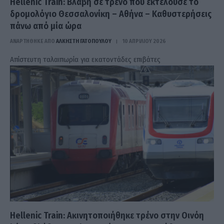
Hellenic Train: Βλάβη σε τρένο που εκτελούσε το
δρομολόγιο Θεσσαλονίκη – Αθήνα – Καθυστερήσεις
πάνω από μία ώρα
ΑΝΑΡΤΗΘΗΚΕ ΑΠΟ
ΆΛΚΗΣΤΗ ΓΑΤΟΠΟΎΛΟΥ
10 ΑΠΡΙΛΊΟΥ 2026
Απίστευτη ταλαιπωρία για εκατοντάδες επιβάτες
Hellenic Train: Ακινητοποιήθηκε τρένο στην Οινόη