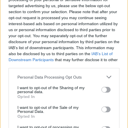
Δεν ήταν λαθρεπιβάτης και επέζησε από θαύμα
targeted advertising by us, please use the below opt-out
section to confirm your selection. Please note that after your
opt-out request is processed you may continue seeing
interest-based ads based on personal information utilized by
us or personal information disclosed to third parties prior to
your opt-out. You may separately opt-out of the further
disclosure of your personal information by third parties on the
IAB’s list of downstream participants. This information may
also be disclosed by us to third parties on the
IAB’s List of
Downstream Participants
that may further disclose it to other
third parties.
Please note that this website/app uses one or more Google
Personal Data Processing Opt Outs
services and may gather and store information including but
not limited to your visit or usage behaviour. You may click to
I want to opt-out of the Sharing of my
personal data.
«Έβραζε» χωρίς κλιματισμό το τρένο για
grant or deny consent to Google and its third-party tags to
Opted In
use your data for below specified purposes in below Google
Θεσσαλονίκη! (VIDEO)
consent section.
I want to opt-out of the Sale of my
ΑΝΑΡΤΗΘΗΚΕ ΑΠΟ
GMYLONAS
26 ΙΟΥΛΊΟΥ 2025
Personal Data.
Opted In
Ακόμη και τα νερά που μοίρασαν στους επιβάτες ήταν ζεστά
I want to opt-out of processing my