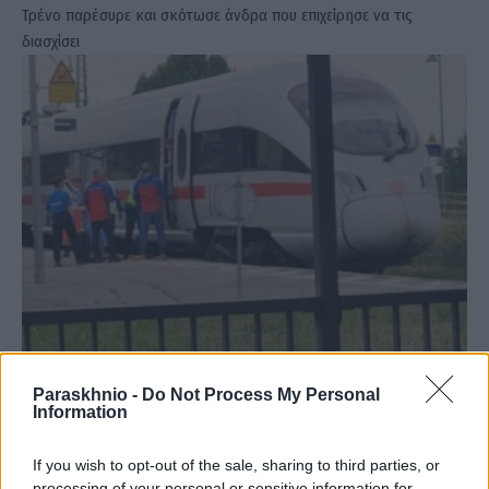
Τρένο παρέσυρε και σκότωσε άνδρα που επιχείρησε να τις
διασχίσει
Ο απίστευτος λόγος για τον οποίο επιβάτης
Paraskhnio -
Do Not Process My Personal
βρέθηκε να ταξιδεύει γαντζωμένος έξω από το
Information
τρένο!
If you wish to opt-out of the sale, sharing to third parties, or
ΑΝΑΡΤΗΘΗΚΕ ΑΠΟ
GMYLONAS
11 ΑΥΓΟΎΣΤΟΥ 2025
processing of your personal or sensitive information for