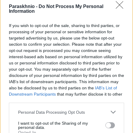
Paraskhnio -
Do Not Process My Personal
Information
Τουλάχιστον 10 νεκροί και 32 τραυματίες σε
δυστύχημα λεωφορείου στο Βερακρούς του Μεξικού
If you wish to opt-out of the sale, sharing to third parties, or
ΑΝΑΡΤΗΘΗΚΕ ΑΠΟ
PIOAN
26 ΔΕΚΕΜΒΡΊΟΥ 2025
processing of your personal or sensitive information for
targeted advertising by us, please use the below opt-out
Το λεωφορείο εκτελούσε δρομολόγιο από την Πόλη του Μεξικού
section to confirm your selection. Please note that after your
προς το Τσικοντεπέκ όταν συνέβη το θανατηφόρο τροχαίο στην
opt-out request is processed you may continue seeing
κοινότητα Σοντεκοματλάν
interest-based ads based on personal information utilized by
us or personal information disclosed to third parties prior to
your opt-out. You may separately opt-out of the further
disclosure of your personal information by third parties on the
IAB’s list of downstream participants. This information may
also be disclosed by us to third parties on the
IAB’s List of
Downstream Participants
that may further disclose it to other
third parties.
Please note that this website/app uses one or more Google
Personal Data Processing Opt Outs
services and may gather and store information including but
not limited to your visit or usage behaviour. You may click to
I want to opt-out of the Sharing of my
personal data.
grant or deny consent to Google and its third-party tags to
Opted In