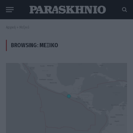
Αρχική
»
Μεξικό
BROWSING:
ΜΕΞΙΚΌ