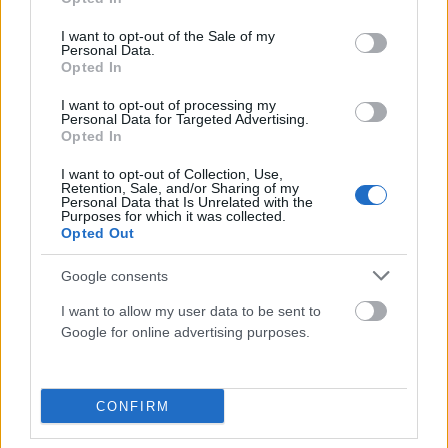
use your data for below specified purposes in below Google
consent section.
I want to opt-out of the Sale of my
Μεξικό: Έρευνα ξεκίνησε εις βάρος του προέδρου
Personal Data.
Opted In
του οργανισμού Μις Υφήλιος για διακίνηση
ναρκωτικών και όπλων
I want to opt-out of processing my
Personal Data for Targeted Advertising.
ΑΝΑΡΤΗΘΗΚΕ ΑΠΟ
ΕΛΕΑΝΑ ΖΑΜΠΑΡΑ
28 ΝΟΕΜΒΡΊΟΥ 2025
Opted In
Το Μεξικό ερευνά τον πρόεδρο του οργανισμού Μις Υφήλιος (Miss
I want to opt-out of Collection, Use,
Universe Organization – MUO) σε σχέση με φερόμενη διακίνηση
Retention, Sale, and/or Sharing of my
Personal Data that Is Unrelated with the
ναρκωτικών…
Purposes for which it was collected.
Opted Out
Google consents
I want to allow my user data to be sent to
Google for online advertising purposes.
CONFIRM