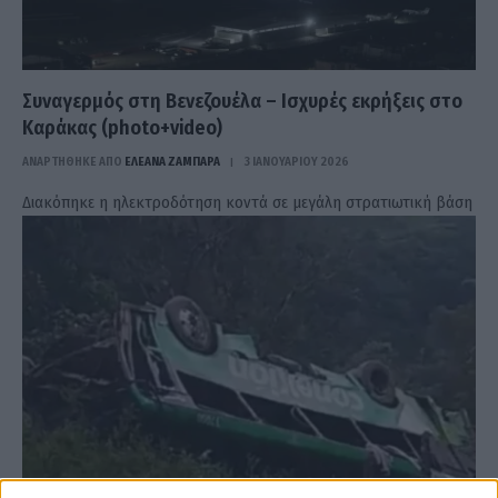
Συναγερμός στη Βενεζουέλα – Ισχυρές εκρήξεις στο
Καράκας (photo+video)
ΑΝΑΡΤΗΘΗΚΕ ΑΠΟ
ΕΛΕΑΝΑ ΖΑΜΠΑΡΑ
3 ΙΑΝΟΥΑΡΊΟΥ 2026
Διακόπηκε η ηλεκτροδότηση κοντά σε μεγάλη στρατιωτική βάση