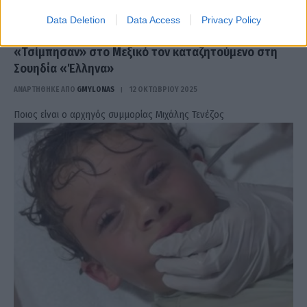
Data Deletion
Data Access
Privacy Policy
«Τσίμπησαν» στο Μεξικό τον καταζητούμενο στη
Σουηδία «Έλληνα»
ΑΝΑΡΤΗΘΗΚΕ ΑΠΟ
GMYLONAS
12 ΟΚΤΩΒΡΊΟΥ 2025
Ποιος είναι ο αρχηγός συμμορίας Μιχάλης Τενέζος