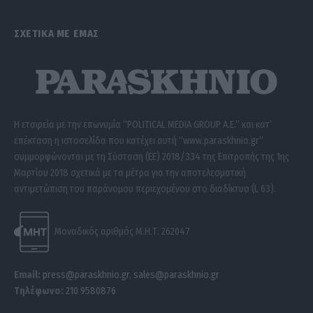
ΣΧΕΤΙΚΑ ΜΕ ΕΜΑΣ
Η εταιρεία με την επωνυμία “POLITICAL MEDIA GROUP A.E.” και κατ’
επέκταση η ιστοσελίδα που κατέχει αυτή “www.paraskhnio.gr”
συμμορφώνονται με τη Σύσταση (ΕΕ) 2018/334 της Επιτροπής της 1ης
Μαρτίου 2018 σχετικά με τα μέτρα για την αποτελεσματική
αντιμετώπιση του παράνομου περιεχομένου στο διαδίκτυο (L 63).
Μοναδικός αριθμός Μ.Η.Τ. 262047
Email:
press@paraskhnio.gr
,
sales@paraskhnio.gr
Τηλέφωνο:
210 9580876