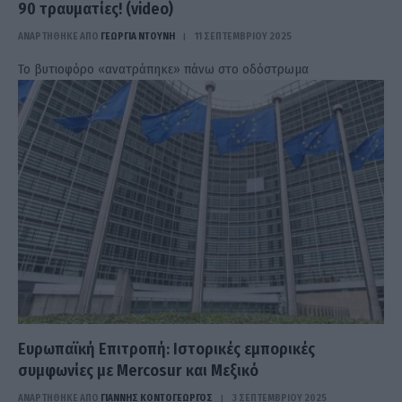
90 τραυματίες! (video)
ΑΝΑΡΤΗΘΗΚΕ ΑΠΟ
ΓΕΩΡΓΊΑ ΝΤΟΎΝΗ
11 ΣΕΠΤΕΜΒΡΊΟΥ 2025
Το βυτιοφόρο «ανατράπηκε» πάνω στο οδόστρωμα
Ευρωπαϊκή Επιτροπή: Ιστορικές εμπορικές
συμφωνίες με Mercosur και Μεξικό
ΑΝΑΡΤΗΘΗΚΕ ΑΠΟ
ΓΙΆΝΝΗΣ ΚΟΝΤΟΓΕΏΡΓΟΣ
3 ΣΕΠΤΕΜΒΡΊΟΥ 2025