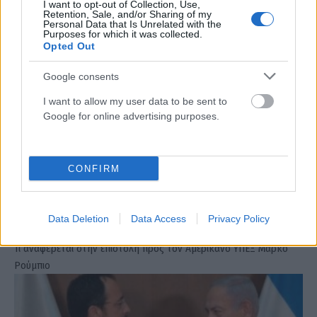
I want to opt-out of Collection, Use,
Retention, Sale, and/or Sharing of my
Personal Data that Is Unrelated with the
Purposes for which it was collected.
Opted Out
Google consents
I want to allow my user data to be sent to
Google for online advertising purposes.
CONFIRM
Ελλάδα, Κύπρος, Ισραήλ στέλνουν προσκλητήριο
στις ΗΠΑ για νέα συνάντηση του σχήματος «3+1»
Data Deletion
Data Access
Privacy Policy
ΑΝΑΡΤΗΘΗΚΕ ΑΠΟ
ΓΕΩΡΓΊΑ ΝΤΟΎΝΗ
17 ΜΑΪ́ΟΥ 2025
Τι αναφέρεται στην επιστολή προς τον Αμερικανό ΥΠΕΞ Μάρκο
Ρούμπιο