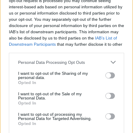
opt-out request is processed you may continue seeing
interest-based ads based on personal information utilized by
us or personal information disclosed to third parties prior to
your opt-out. You may separately opt-out of the further
disclosure of your personal information by third parties on the
IAB’s list of downstream participants. This information may
also be disclosed by us to third parties on the
IAB’s List of
Downstream Participants
that may further disclose it to other
third parties.
Please note that this website/app uses one or more Google
Personal Data Processing Opt Outs
services and may gather and store information including but
not limited to your visit or usage behaviour. You may click to
I want to opt-out of the Sharing of my
personal data.
grant or deny consent to Google and its third-party tags to
Γιώργος Γεραπετρίτης στο CNN: Η Ελλάδα πιστεύει
Opted In
use your data for below specified purposes in below Google
στο διάλογο και την μελετημένη διπλωματία
consent section.
I want to opt-out of the Sale of my
Personal Data.
ΑΝΑΡΤΗΘΗΚΕ ΑΠΟ
GMYLONAS
20 ΜΑΪ́ΟΥ 2025
Opted In
«Πρέπει να διασφαλίσουμε την πλήρη και ειλικρινή τήρηση της
I want to opt-out of processing my
ελευθερίας της ναυσιπλοΐας»
Personal Data for Targeted Advertising.
Opted In