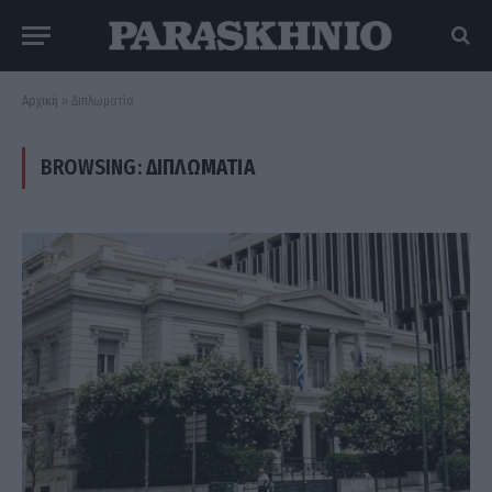
Αρχική
»
Διπλωματία
BROWSING:
ΔΙΠΛΩΜΑΤΊΑ