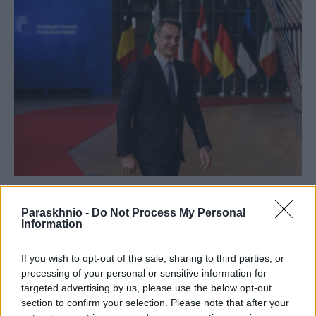
Γεωστρατηγικές εξελίξεις και κυβερνητικά
διλήμματα
Paraskhnio -
Do Not Process My Personal
Information
ΑΝΑΡΤΗΘΗΚΕ ΑΠΟ
NEWSROOM
26 ΜΑΪ́ΟΥ 2025
If you wish to opt-out of the sale, sharing to third parties, or
Η αναδιάταξη απαιτεί συνεχή επαγρύπνηση και ευελιξία στη
processing of your personal or sensitive information for
χάραξη της εθνικής πολιτικής. Η Ελλάδα μπορεί να αναβαθμίσει
targeted advertising by us, please use the below opt-out
τον ρόλο της
section to confirm your selection. Please note that after your