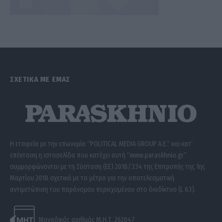
ΣΧΕΤΙΚΑ ΜΕ ΕΜΑΣ
Η εταιρεία με την επωνυμία “POLITICAL MEDIA GROUP A.E.” και κατ’
επέκταση η ιστοσελίδα που κατέχει αυτή “www.paraskhnio.gr”
συμμορφώνονται με τη Σύσταση (ΕΕ) 2018/334 της Επιτροπής της 1ης
Μαρτίου 2018 σχετικά με τα μέτρα για την αποτελεσματική
αντιμετώπιση του παράνομου περιεχομένου στο διαδίκτυο (L 63).
Μοναδικός αριθμός Μ.Η.Τ. 262047