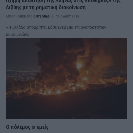
Ηχηρή απάντηση της Αθήνας στις «πονηριές» της
Λιβύης με τη ρηματική διακοίνωση
ΑΝΑΡΤΗΘΗΚΕ ΑΠΟ
GMYLONAS
13 ΙΟΥΛΊΟΥ 2025
«Η Ελλάδα απορρίπτει κάθε ενέργεια επί ανυπόστατων
συμφωνιών»
Ο πόλεμος κι εμείς