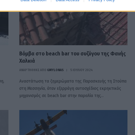
Βόμβα στο beach bar του συζύγου της Φανής
Χαλκιά
ΑΝΑΡΤΗΘΗΚΕ ΑΠΟ
GMYLONAS
5 ΙΟΥΛΊΟΥ 2024
ση,
Αναστάτωση τα ξημερώματα της Παρασκευής τη Στούπα
στη Μεσσηνία, όταν εξερράγη αυτοσχέδιος εκρηκτικός
μηχανισμός σε beach bar στην παραλία της…