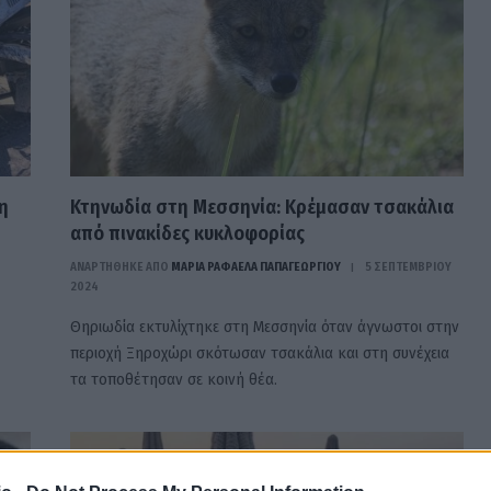
η
Κτηνωδία στη Μεσσηνία: Κρέμασαν τσακάλια
από πινακίδες κυκλοφορίας
ΑΝΑΡΤΗΘΗΚΕ ΑΠΟ
ΜΑΡΊΑ ΡΑΦΑΈΛΑ ΠΑΠΑΓΕΩΡΓΊΟΥ
5 ΣΕΠΤΕΜΒΡΊΟΥ
2024
Θηριωδία εκτυλίχτηκε στη Μεσσηνία όταν άγνωστοι στην
περιοχή Ξηροχώρι σκότωσαν τσακάλια και στη συνέχεια
τα τοποθέτησαν σε κοινή θέα.