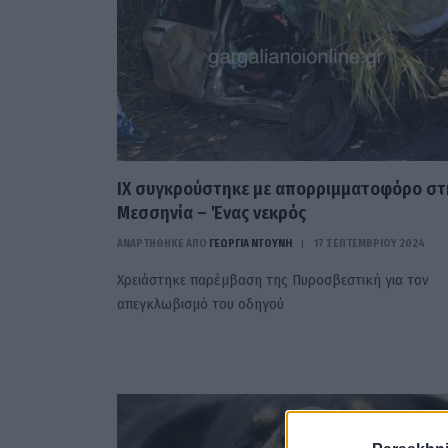
ΙΧ συγκρούστηκε με απορριμματοφόρο στ
Μεσσηνία – Ένας νεκρός
ΑΝΑΡΤΗΘΗΚΕ ΑΠΟ
ΓΕΩΡΓΊΑ ΝΤΟΎΝΗ
17 ΣΕΠΤΕΜΒΡΊΟΥ 2024
Χρειάστηκε παρέμβαση της Πυροσβεστική για τον
απεγκλωβισμό του οδηγού