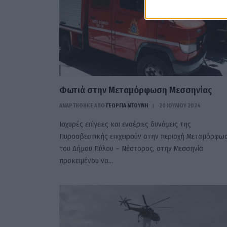
Φωτιά στην Μεταμόρφωση Μεσσηνίας
ΑΝΑΡΤΗΘΗΚΕ ΑΠΟ
ΓΕΩΡΓΊΑ ΝΤΟΎΝΗ
20 ΙΟΥΛΊΟΥ 2024
Ισχυρές επίγειες και εναέριες δυνάμεις της
Πυροσβεστικής επιχειρούν στην περιοχή Μεταμόρφω
του Δήμου Πύλου – Νέστορος, στην Μεσσηνία
προκειμένου να…