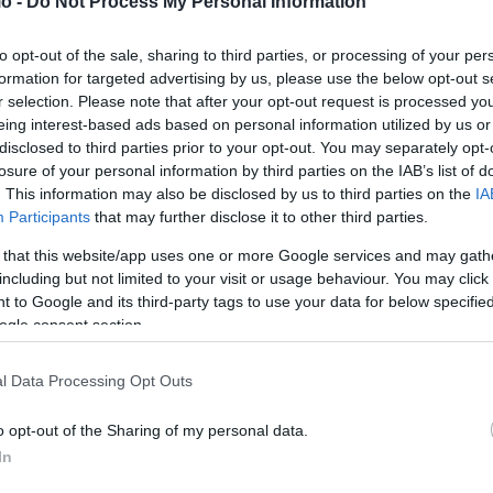
o -
Do Not Process My Personal Information
to opt-out of the sale, sharing to third parties, or processing of your per
formation for targeted advertising by us, please use the below opt-out s
r selection. Please note that after your opt-out request is processed y
eing interest-based ads based on personal information utilized by us or
disclosed to third parties prior to your opt-out. You may separately opt-
losure of your personal information by third parties on the IAB’s list of
. This information may also be disclosed by us to third parties on the
IA
Participants
that may further disclose it to other third parties.
«Λουκέτο» της ΑΑΔΕ σε δυο επιχειρήσεις σε
 that this website/app uses one or more Google services and may gath
Ρόδο και Μεσσηνία
including but not limited to your visit or usage behaviour. You may click 
ΑΝΑΡΤΗΘΗΚΕ ΑΠΟ
ΕΛΕΑΝΑ ΖΑΜΠΑΡΑ
31 ΙΟΥΛΊΟΥ 2024
 to Google and its third-party tags to use your data for below specifi
ogle consent section.
Στο κλείσιμο δύο ακόμα επιχειρήσεων, σε παραλία της
Ρόδου και γνωστό εστιατόριο στην Γιάλοβα, για 48 ώρες,
l Data Processing Opt Outs
προχώρησαν οι ελεγκτές…
o opt-out of the Sharing of my personal data.
In