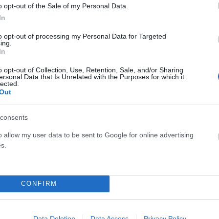
o opt-out of the Sale of my Personal Data.
In
to opt-out of processing my Personal Data for Targeted
ing.
In
o opt-out of Collection, Use, Retention, Sale, and/or Sharing
ersonal Data that Is Unrelated with the Purposes for which it
lected.
Out
με
4 νεκροί και 4 τραυματίες από την μοιραία
consents
νταλίκα στη Μεσσηνία! (VIDEO)
o allow my user data to be sent to Google for online advertising
ΑΝΑΡΤΗΘΗΚΕ ΑΠΟ
GMYLONAS
26 ΙΟΥΛΊΟΥ 2024
s.
Δύο παιδιά ανάμεσα στα θύματα
CONFIRM
Data Deletion
Data Access
Privacy Policy