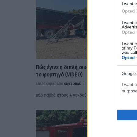
I want t
Opted 
I want 
Advertis
Opted 
I want t
of my P
was col
Opted 
Πώς έγινε η διπλή οικογενειακή τραγωδία 
Google 
το φορτηγό (VIDEO)
I want t
ΑΝΑΡΤΗΘΗΚΕ ΑΠΟ
GMYLONAS
26 ΙΟΥΛΊΟΥ 2024
purpose
Δύο παιδιά στους 4 νεκρούς του δυστυχήματος