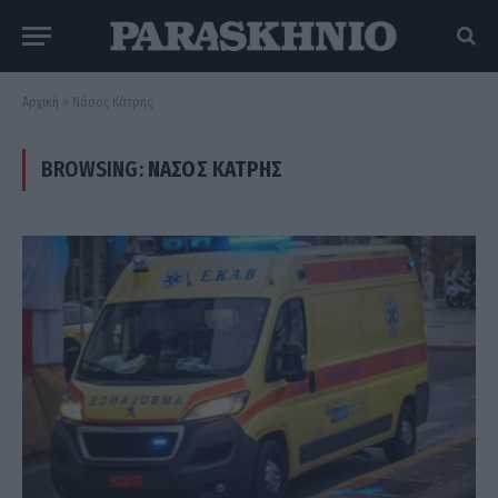
Αρχική
»
Νάσος Κάτρης
BROWSING:
ΝΆΣΟΣ ΚΆΤΡΗΣ