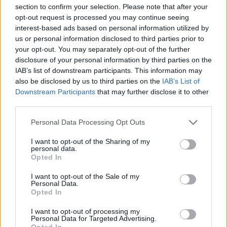
section to confirm your selection. Please note that after your
opt-out request is processed you may continue seeing
interest-based ads based on personal information utilized by
us or personal information disclosed to third parties prior to
your opt-out. You may separately opt-out of the further
disclosure of your personal information by third parties on the
IAB’s list of downstream participants. This information may
also be disclosed by us to third parties on the
IAB’s List of
Downstream Participants
that may further disclose it to other
third parties.
ΣΧΕΤΙΚΑ ΜΕ ΕΜΑΣ
Please note that this website/app uses one or more Google
Personal Data Processing Opt Outs
services and may gather and store information including but
not limited to your visit or usage behaviour. You may click to
I want to opt-out of the Sharing of my
personal data.
grant or deny consent to Google and its third-party tags to
Opted In
use your data for below specified purposes in below Google
consent section.
I want to opt-out of the Sale of my
Η εταιρεία με την επωνυμία “POLITICAL MEDIA GROUP A.E.” και κατ’
Personal Data.
επέκταση η ιστοσελίδα που κατέχει αυτή “www.paraskhnio.gr”
Opted In
συμμορφώνονται με τη Σύσταση (ΕΕ) 2018/334 της Επιτροπής της 1ης
I want to opt-out of processing my
Μαρτίου 2018 σχετικά με τα μέτρα για την αποτελεσματική
Personal Data for Targeted Advertising.
αντιμετώπιση του παράνομου περιεχομένου στο διαδίκτυο (L 63).
Opted In