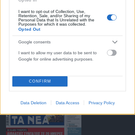
I want to opt-out of Collection, Use,
Retention, Sale, and/or Sharing of my
Μοναδικός αριθμός Μ.Η.Τ. 262047
Personal Data that Is Unrelated with the
Purposes for which it was collected.
Opted Out
Email:
press@paraskhnio.gr
,
sales@paraskhnio.gr
Google consents
Τηλέφωνο:
210 9580876
I want to allow my user data to be sent to
Google for online advertising purposes.
Facebook
X
Instagram
YouTube
(Twitter)
CONFIRM
ΤΑ ΠΡΩΤΟΣΕΛΙΔΑ ΣΗΜΕΡΑ
Data Deletion
Data Access
Privacy Policy