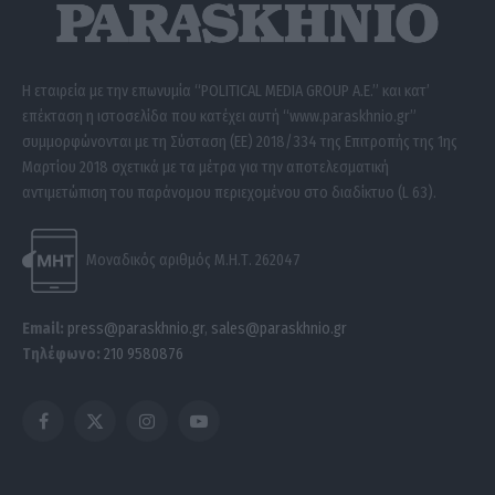
Η εταιρεία με την επωνυμία “POLITICAL MEDIA GROUP A.E.” και κατ’
επέκταση η ιστοσελίδα που κατέχει αυτή “www.paraskhnio.gr”
συμμορφώνονται με τη Σύσταση (ΕΕ) 2018/334 της Επιτροπής της 1ης
Μαρτίου 2018 σχετικά με τα μέτρα για την αποτελεσματική
αντιμετώπιση του παράνομου περιεχομένου στο διαδίκτυο (L 63).
Μοναδικός αριθμός Μ.Η.Τ. 262047
Email:
press@paraskhnio.gr
,
sales@paraskhnio.gr
Τηλέφωνο:
210 9580876
Facebook
X
Instagram
YouTube
(Twitter)