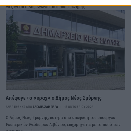
Διεξάγεται ο 8ος Αγώνας Ιστορικής Μνήμης
Απέφυγε το «κραχ» ο Δήμος Νέας Σμύρνης
ΑΝΑΡΤΗΘΗΚΕ ΑΠΟ
ΕΛΕΑΝΑ ΖΑΜΠΑΡΑ
15 ΟΚΤΩΒΡΊΟΥ 2024
Ο Δήμος Νέας Σμύρνης, ύστερα από απόφαση του υπουργού
Εσωτερικών Θεόδωρου Λιβάνιου, επιχορηγείται με το ποσό των