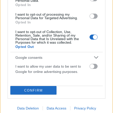
Personal Data.
ΑΝΑΡΤΗΘΗΚΕ ΑΠΟ
ΕΛΕΑΝΑ ΖΑΜΠΑΡΑ
22 ΔΕΚΕΜΒΡΊΟΥ 2024
Opted In
Ένα απίστευτο περιστατικό σημειώθηκε στο νεκροταφείο της
I want to opt-out of processing my
Νέας Σμύρνης, την ώρα που τελούνταν η κηδεία μιας 70χρονης
Personal Data for Targeted Advertising.
Opted In
γυναίκας. Όπως αναφέρει…
I want to opt-out of Collection, Use,
Retention, Sale, and/or Sharing of my
Personal Data that Is Unrelated with the
Purposes for which it was collected.
Opted Out
Google consents
I want to allow my user data to be sent to
Google for online advertising purposes.
CONFIRM
Ποιοι δρόμοι κλείνουν σήμερα στη Νέα Σμύρνη
Data Deletion
Data Access
Privacy Policy
ΑΝΑΡΤΗΘΗΚΕ ΑΠΟ
GMYLONAS
1 ΔΕΚΕΜΒΡΊΟΥ 2024