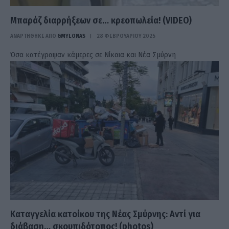
Μπαράζ διαρρήξεων σε… κρεοπωλεία! (VIDEO)
ΑΝΑΡΤΗΘΗΚΕ ΑΠΟ
GMYLONAS
28 ΦΕΒΡΟΥΑΡΊΟΥ 2025
Όσα κατέγραψαν κάμερες σε Νίκαια και Νέα Σμύρνη
Καταγγελία κατοίκου της Νέας Σμύρνης: Αντί για
διάβαση… σκουπιδότοπος! (photos)