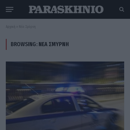
Αρχική
»
Νέα Σμύρνη
BROWSING:
ΝΈΑ ΣΜΎΡΝΗ