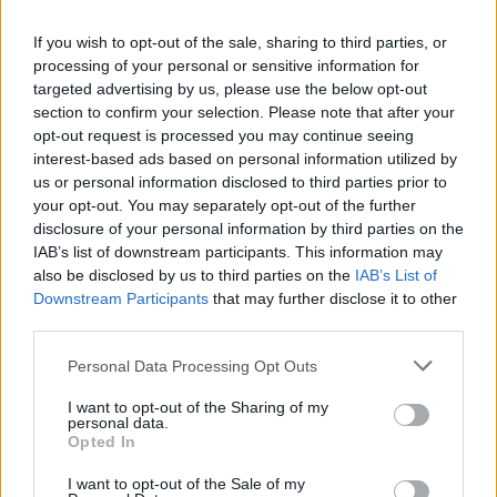
ΑΝΑΡΤΗΘΗΚΕ ΑΠΟ
GMYLONAS
27 ΔΕΚΕΜΒΡΊΟΥ 2024
If you wish to opt-out of the sale, sharing to third parties, or
processing of your personal or sensitive information for
Ευτυχώς εκείνη την ώρα δεν περνούσε κανείς
targeted advertising by us, please use the below opt-out
section to confirm your selection. Please note that after your
opt-out request is processed you may continue seeing
interest-based ads based on personal information utilized by
us or personal information disclosed to third parties prior to
your opt-out. You may separately opt-out of the further
disclosure of your personal information by third parties on the
IAB’s list of downstream participants. This information may
also be disclosed by us to third parties on the
IAB’s List of
Downstream Participants
that may further disclose it to other
third parties.
Please note that this website/app uses one or more Google
Personal Data Processing Opt Outs
services and may gather and store information including but
not limited to your visit or usage behaviour. You may click to
I want to opt-out of the Sharing of my
Απίστευτο σκηνικό σε κηδεία: 20χρονος χόρευε
personal data.
grant or deny consent to Google and its third-party tags to
πάνω από το φέρετρο και τράβαγε τα γένια των
Opted In
use your data for below specified purposes in below Google
ιερέων
consent section.
I want to opt-out of the Sale of my