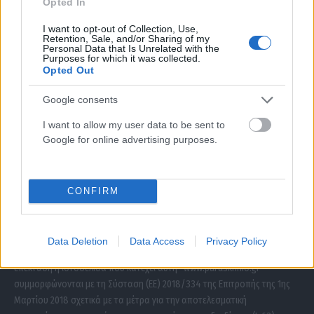
Opted In
I want to opt-out of Collection, Use,
Retention, Sale, and/or Sharing of my
Personal Data that Is Unrelated with the
Purposes for which it was collected.
Opted Out
Google consents
I want to allow my user data to be sent to
Google for online advertising purposes.
ΣΧΕΤΙΚΑ ΜΕ ΕΜΑΣ
CONFIRM
Data Deletion
Data Access
Privacy Policy
Η εταιρεία με την επωνυμία “POLITICAL MEDIA GROUP A.E.” και κατ’
επέκταση η ιστοσελίδα που κατέχει αυτή “www.paraskhnio.gr”
συμμορφώνονται με τη Σύσταση (ΕΕ) 2018/334 της Επιτροπής της 1ης
Μαρτίου 2018 σχετικά με τα μέτρα για την αποτελεσματική