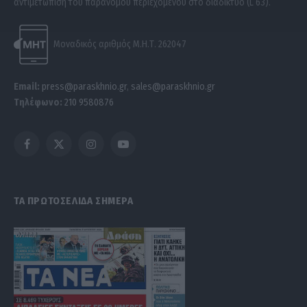
αντιμετώπιση του παράνομου περιεχομένου στο διαδίκτυο (L 63).
Μοναδικός αριθμός Μ.Η.Τ. 262047
Email:
press@paraskhnio.gr
,
sales@paraskhnio.gr
Τηλέφωνο:
210 9580876
Facebook
X
Instagram
YouTube
(Twitter)
ΤΑ ΠΡΩΤΟΣΕΛΙΔΑ ΣΗΜΕΡΑ