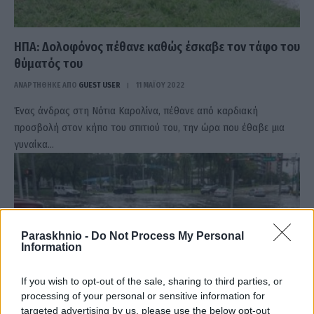
ΗΠΑ: Δολοφόνος πέθανε καθώς έσκαβε τον τάφο του
θύματός του
ΑΝΑΡΤΗΘΗΚΕ ΑΠΟ
GUEST USER
11 ΜΑΪ́ΟΥ 2022
Ένας άνδρας στη Νότια Καρολίνα, πέθανε από καρδιακή
προσβολή στον κήπο του σπιτιού του, την ώρα που έθαβε μια
γυναίκα…
Paraskhnio -
Do Not Process My Personal
Information
If you wish to opt-out of the sale, sharing to third parties, or
processing of your personal or sensitive information for
targeted advertising by us, please use the below opt-out