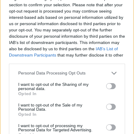
section to confirm your selection. Please note that after your
opt-out request is processed you may continue seeing
interest-based ads based on personal information utilized by
ΗΠΑ: Η τροπική καταιγίδα Ντάνι έφθασε στη Νότια
us or personal information disclosed to third parties prior to
Καρολίνα
your opt-out. You may separately opt-out of the further
disclosure of your personal information by third parties on the
ΑΝΑΡΤΗΘΗΚΕ ΑΠΟ
CHRISTOSGAN
29 ΙΟΥΝΊΟΥ 2021
IAB’s list of downstream participants. This information may
Η τροπική καταιγίδα Ντάνι έφθασε πάνω από τη γη στο βόρειο
also be disclosed by us to third parties on the
IAB’s List of
Downstream Participants
that may further disclose it to other
τμήμα της νήσου Πρίτσαρντ, σε μικρή απόσταση από τη…
third parties.
Please note that this website/app uses one or more Google
Personal Data Processing Opt Outs
services and may gather and store information including but
not limited to your visit or usage behaviour. You may click to
I want to opt-out of the Sharing of my
personal data.
grant or deny consent to Google and its third-party tags to
Opted In
use your data for below specified purposes in below Google
consent section.
I want to opt-out of the Sale of my
Personal Data.
Opted In
I want to opt-out of processing my
Personal Data for Targeted Advertising.