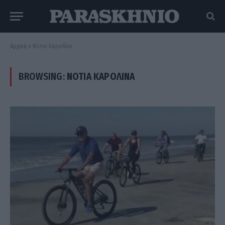
Αρχική
»
Νότια Καρολίνα
BROWSING:
ΝΌΤΙΑ ΚΑΡΟΛΊΝΑ