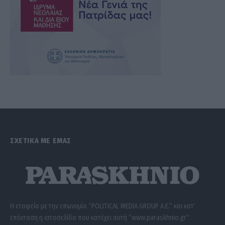
ΣΧΕΤΙΚΑ ΜΕ ΕΜΑΣ
Η εταιρεία με την επωνυμία “POLITICAL MEDIA GROUP A.E.” και κατ’
επέκταση η ιστοσελίδα που κατέχει αυτή “www.paraskhnio.gr”