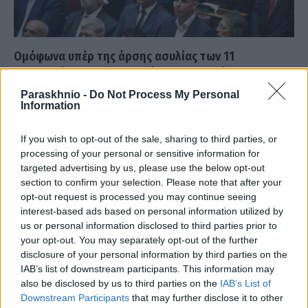
Ομόφωνα υπέρ της άρσης ασυλίας των 11
βουλευτών των Σπαρτιατών η Επιτροπή
Δεοντολογίας
Paraskhnio -
Do Not Process My Personal
Information
ΑΝΑΡΤΗΘΗΚΕ ΑΠΟ
ΕΛΕΑΝΑ ΖΑΜΠΑΡΑ
2 ΝΟΕΜΒΡΊΟΥ 2023
Η Επιτροπή Δεοντολογίας της Βουλής αποφάσισε ομόφωνα υπέρ
If you wish to opt-out of the sale, sharing to third parties, or
της άρσης ασυλίας των 11 βουλευτών του κόμματος
processing of your personal or sensitive information for
«Σπαρτιάτες». Το θέμα θα συζητηθεί στην…
targeted advertising by us, please use the below opt-out
section to confirm your selection. Please note that after your
opt-out request is processed you may continue seeing
interest-based ads based on personal information utilized by
us or personal information disclosed to third parties prior to
your opt-out. You may separately opt-out of the further
disclosure of your personal information by third parties on the
IAB’s list of downstream participants. This information may
also be disclosed by us to third parties on the
IAB’s List of
Downstream Participants
that may further disclose it to other