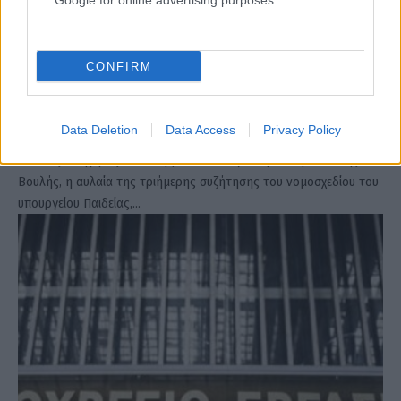
Google for online advertising purposes.
CONFIRM
Ξεκίνησε η τριήμερη συζήτηση του νομοσχεδίου για
το νέο σχολείο στη Βουλή
ΑΝΑΡΤΗΘΗΚΕ ΑΠΟ
CHRISTOSGAN
26 ΙΟΥΛΊΟΥ 2021
Data Deletion
Data Access
Privacy Policy
Με τους εισηγητές των κομμάτων άνοιξε στην Ολομέλεια της
Βουλής, η αυλαία της τριήμερης συζήτησης του νομοσχεδίου του
υπουργείου Παιδείας,…