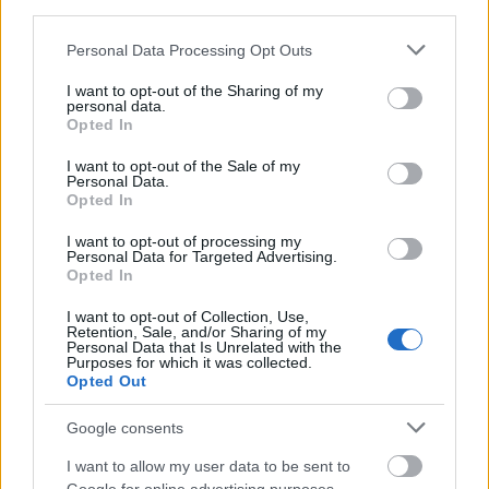
third parties.
Please note that this website/app uses one or more Google
Personal Data Processing Opt Outs
services and may gather and store information including but
not limited to your visit or usage behaviour. You may click to
I want to opt-out of the Sharing of my
personal data.
grant or deny consent to Google and its third-party tags to
Με ψήφους της ΝΔ πέρασε το νομοσχέδιο «Γιατρός
Opted In
use your data for below specified purposes in below Google
για Όλους» – Τι θα ισχύσει
consent section.
I want to opt-out of the Sale of my
ΑΝΑΡΤΗΘΗΚΕ ΑΠΟ
ΕΛΕΑΝΑ ΖΑΜΠΑΡΑ
11 ΜΑΪ́ΟΥ 2022
Personal Data.
Opted In
Με τις ψήφους της ΝΔ η Ολομέλεια της Βουλής ενέκρινε πριν από
I want to opt-out of processing my
λίγο κατά πλειοψηφία το νομοσχέδιο του υπουργείου υγείας…
Personal Data for Targeted Advertising.
Opted In
I want to opt-out of Collection, Use,
Retention, Sale, and/or Sharing of my
Personal Data that Is Unrelated with the
Purposes for which it was collected.
Opted Out
Google consents
I want to allow my user data to be sent to