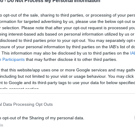
o -
Do Not Process My Personal Information
to opt-out of the sale, sharing to third parties, or processing of your per
formation for targeted advertising by us, please use the below opt-out s
r selection. Please note that after your opt-out request is processed y
eing interest-based ads based on personal information utilized by us or
disclosed to third parties prior to your opt-out. You may separately opt-
losure of your personal information by third parties on the IAB’s list of
λτι
Λύγισε η Σάκκαρη! Αποκλεισμός για την
. This information may also be disclosed by us to third parties on the
IA
Ελληνίδα αθλήτρια
Participants
that may further disclose it to other third parties.
ΑΝΑΡΤΗΘΗΚΕ ΑΠΟ
ΕΛΕΑΝΑ ΖΑΜΠΑΡΑ
30 ΙΟΥΛΊΟΥ 2024
 that this website/app uses one or more Google services and may gath
including but not limited to your visit or usage behaviour. You may click 
ης
Μετά από έναν δραματικό αγώνα έμεινε εκτός συνέχειας
 to Google and its third-party tags to use your data for below specifi
των Ολυμπιακών Αγώνων
ogle consent section.
l Data Processing Opt Outs
o opt-out of the Sharing of my personal data.
In