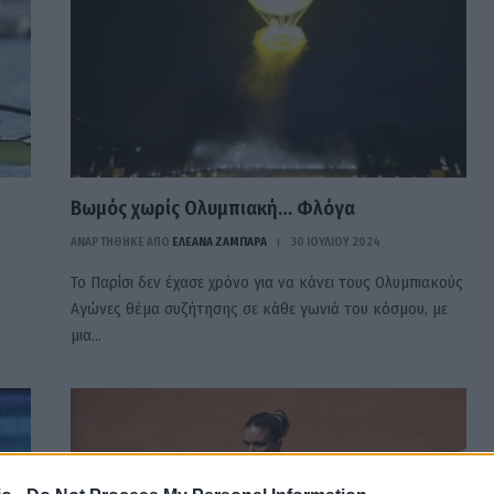
Βωμός χωρίς Ολυμπιακή… Φλόγα
ΑΝΑΡΤΗΘΗΚΕ ΑΠΟ
ΕΛΕΑΝΑ ΖΑΜΠΑΡΑ
30 ΙΟΥΛΊΟΥ 2024
Το Παρίσι δεν έχασε χρόνο για να κάνει τους Ολυμπιακούς
Αγώνες θέμα συζήτησης σε κάθε γωνιά του κόσμου, με
μια…