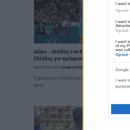
I want t
Opted 
I want 
Advertis
Opted 
I want t
of my P
was col
Δώρο… ελπίδας του Καναδά στην Εθνική
Opted 
Ελλάδας για πρόκριση (VIDEO)
ΑΝΑΡΤΗΘΗΚΕ ΑΠΟ
ΕΛΕΑΝΑ ΖΑΜΠΑΡΑ
30 ΙΟΥΛΊΟΥ 2024
Google 
Τι χρειάζεται η Ελλάδα για να προκριθεί στην επόμενη
I want t
φάση
purpose