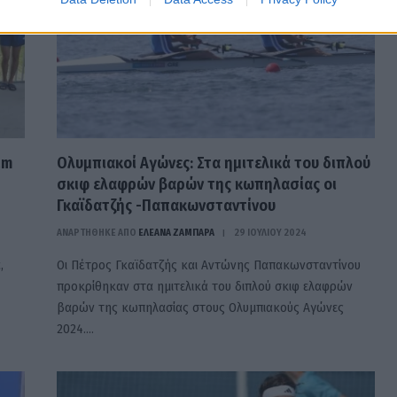
am
Ολυμπιακοί Αγώνες: Στα ημιτελικά του διπλού
σκιφ ελαφρών βαρών της κωπηλασίας οι
Γκαϊδατζής -Παπακωνσταντίνου
ΑΝΑΡΤΗΘΗΚΕ ΑΠΟ
ΕΛΕΑΝΑ ΖΑΜΠΑΡΑ
29 ΙΟΥΛΊΟΥ 2024
,
Οι Πέτρος Γκαϊδατζής και Αντώνης Παπακωνσταντίνου
προκρίθηκαν στα ημιτελικά του διπλού σκιφ ελαφρών
βαρών της κωπηλασίας στους Ολυμπιακούς Αγώνες
2024.…