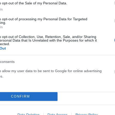
o opt-out of the Sale of my Personal Data.
In
to opt-out of processing my Personal Data for Targeted
ing.
In
o opt-out of Collection, Use, Retention, Sale, and/or Sharing
ersonal Data that Is Unrelated with the Purposes for which it
lected.
Στο νοσοκομείο ο Καλάθης μετά το Ελλάδα –
Out
Ισπανία
ΑΝΑΡΤΗΘΗΚΕ ΑΠΟ
ΕΛΕΑΝΑ ΖΑΜΠΑΡΑ
30 ΙΟΥΛΊΟΥ 2024
consents
Για έντονο πόνο στα πλευρά παραπονέθηκε ο Νικ
o allow my user data to be sent to Google for online advertising
Καλάθης, μετά το τέλος του αγώνα της εθνικής με την
s.
Ισπανία, στη…
CONFIRM
Data Deletion
Data Access
Privacy Policy