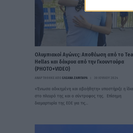
Ολυμπιακοί Αγώνες: Αποθέωση από το Te
Hellas και δάκρυα από την Γκουντούρα
(PHOTO+VIDEO)
ΑΝΑΡΤΗΘΗΚΕ ΑΠΟ
ΕΛΕΑΝΑ ΖΑΜΠΑΡΑ
30 ΙΟΥΛΊΟΥ 2024
«Ένιωσα αδικημένη και αβοήθητη» υποστήριξε η ίδια
στο πλευρό της και ο σύντροφος της. Επίσημη
διαμαρτυρία της ΕΟΕ για τις…