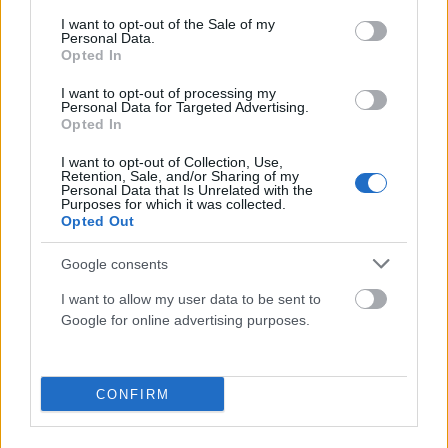
consent section.
Στο “μικροσκόπιο” της δικαιοσύνη η μελέτη
I want to opt-out of the Sale of my
Personal Data.
Τσιόδρα – Λύτρα για τις ΜΕΘ
Opted In
ΑΝΑΡΤΗΘΗΚΕ ΑΠΟ
ΕΛΕΑΝΑ ΖΑΜΠΑΡΑ
17 ΔΕΚΕΜΒΡΊΟΥ 2021
I want to opt-out of processing my
Personal Data for Targeted Advertising.
Η μελέτη των καθηγητών Τσιόδρα και Λύτρα για την κατάσταση
Opted In
που επικρατεί στις ΜΕΘ εν μέσω της πανδημίας του κορωνοϊού…
I want to opt-out of Collection, Use,
Retention, Sale, and/or Sharing of my
Personal Data that Is Unrelated with the
Purposes for which it was collected.
Opted Out
Google consents
I want to allow my user data to be sent to
Google for online advertising purposes.
CONFIRM