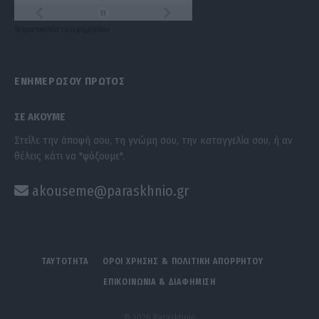
Τα
πρωτοσέλιδα
των
εφημερίδων
ΕΝΗΜΕΡΩΣΟΥ ΠΡΩΤΟΣ
ΣΕ ΑΚΟΥΜΕ
Στείλε την άποψή σου, τη γνώμη σου, την καταγγελία σου, ή αν
θέλεις κάτι να "ψάξουμε".
akouseme@paraskhnio.gr
ΤΑΥΤΟΤΗΤΑ
ΟΡΟΙ ΧΡΗΣΗΣ & ΠΟΛΙΤΙΚΗ ΑΠΟΡΡΗΤΟΥ
ΕΠΙΚΟΙΝΩΝΙΑ & ΔΙΑΦΗΜΙΣΗ
© 2026 Paraskhnio