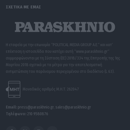
ΣΧΕΤΙΚΑ ΜΕ ΕΜΑΣ
Η εταιρεία με την επωνυμία “POLITICAL MEDIA GROUP A.E.” και κατ’
επέκταση η ιστοσελίδα που κατέχει αυτή “www.paraskhnio.gr”
συμμορφώνονται με τη Σύσταση (ΕΕ) 2018/334 της Επιτροπής της 1ης
Μαρτίου 2018 σχετικά με τα μέτρα για την αποτελεσματική
αντιμετώπιση του παράνομου περιεχομένου στο διαδίκτυο (L 63).
Μοναδικός αριθμός Μ.Η.Τ. 262047
Email:
press@paraskhnio.gr
,
sales@paraskhnio.gr
Τηλέφωνο:
210 9580876