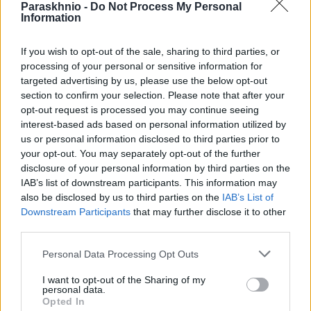
Paraskhnio -
Do Not Process My Personal
Καμπανάκι Τσιόρδα για τις γιορτές: Να τηρήσουμε
Information
τα μέτρα που υπάρχουν
If you wish to opt-out of the sale, sharing to third parties, or
ΑΝΑΡΤΗΘΗΚΕ ΑΠΟ
ΕΛΕΑΝΑ ΖΑΜΠΑΡΑ
20 ΔΕΚΕΜΒΡΊΟΥ 2021
processing of your personal or sensitive information for
Το ενδεχόμενο να υποκρύπτεται ένα κύμα της παραλλαγής
targeted advertising by us, please use the below opt-out
Όμικρον μέσα στο κύμα της μετάλλαξης Δέλτα που ήδη επικρατεί
section to confirm your selection. Please note that after your
opt-out request is processed you may continue seeing
στη χώρα…
interest-based ads based on personal information utilized by
us or personal information disclosed to third parties prior to
your opt-out. You may separately opt-out of the further
disclosure of your personal information by third parties on the
IAB’s list of downstream participants. This information may
also be disclosed by us to third parties on the
IAB’s List of
Downstream Participants
that may further disclose it to other
third parties.
Please note that this website/app uses one or more Google
Personal Data Processing Opt Outs
services and may gather and store information including but
not limited to your visit or usage behaviour. You may click to
I want to opt-out of the Sharing of my
personal data.
grant or deny consent to Google and its third-party tags to
Opted In
use your data for below specified purposes in below Google