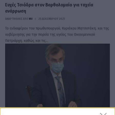
Ευχές Τσιόδρα στον Βαρθολομαίο για ταχεία
ανάρρωση
ΑΝΑΡΤΗΘΗΚΕ ΑΠΟ
MV
25 ΔΕΚΕΜΒΡΊΟΥ 2021
Το ενδιαφέρον του πρωθυπουργού, Κυριάκου Μητσοτάκη, και της
κυβέρνησης για την πορεία της υγείας του Οικουμενικού
Πατριάρχη, καθώς και τις…