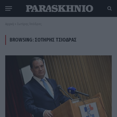
Αρχική
»
Σωτήρης Τσιόδρας
BROWSING:
ΣΩΤΉΡΗΣ ΤΣΙΌΔΡΑΣ