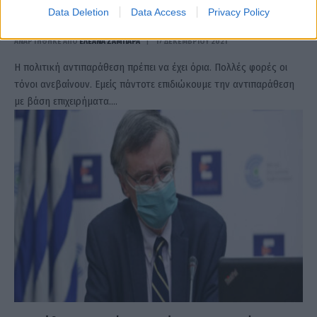
Οικονόμου: Δεν κοινοποιήθηκε ποτέ στον
Data Deletion
Data Access
Privacy Policy
πρωθυπουργό η έκθεση Τσιόδρα – Λύτρα
ΑΝΑΡΤΗΘΗΚΕ ΑΠΟ
ΕΛΕΑΝΑ ΖΑΜΠΑΡΑ
17 ΔΕΚΕΜΒΡΊΟΥ 2021
Η πολιτική αντιπαράθεση πρέπει να έχει όρια. Πολλές φορές οι
τόνοι ανεβαίνουν. Εμείς πάντοτε επιδιώκουμε την αντιπαράθεση
με βάση επιχειρήματα.…