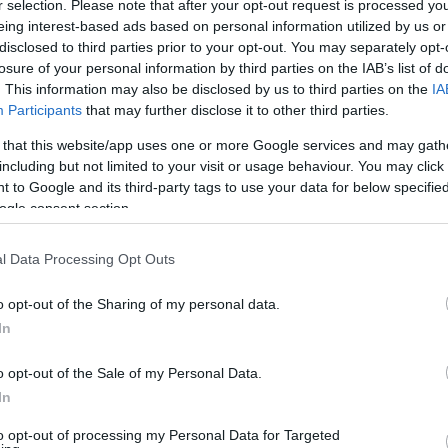
r selection. Please note that after your opt-out request is processed y
eing interest-based ads based on personal information utilized by us or
disclosed to third parties prior to your opt-out. You may separately opt-
losure of your personal information by third parties on the IAB’s list of
. This information may also be disclosed by us to third parties on the
IA
Participants
that may further disclose it to other third parties.
 that this website/app uses one or more Google services and may gath
including but not limited to your visit or usage behaviour. You may click 
for
To «All I Want for Christmas Is You» μπορεί να
 to Google and its third-party tags to use your data for below specifi
γίνει το πιο επιτυχημένο τραγούδι όλων των
ogle consent section.
εποχών
ΑΝΑΡΤΗΘΗΚΕ ΑΠΟ
ΕΛΕΑΝΑ ΖΑΜΠΑΡΑ
28 ΔΕΚΕΜΒΡΊΟΥ 2024
l Data Processing Opt Outs
ο της
Η γιορτινή μελωδία της Μαράια Κάρεϊ μπορεί να
o opt-out of the Sharing of my personal data.
ικό
αναδειχθεί το καλύτερο τραγούδι όλων των εποχών. Το
In
«All I Want for…
o opt-out of the Sale of my Personal Data.
In
to opt-out of processing my Personal Data for Targeted