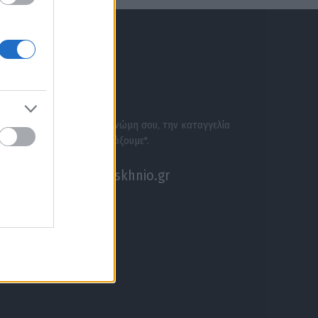
ΕΝΗΜΕΡΩΣΟΥ ΠΡΩΤΟΣ
ΣΕ ΑΚΟΥΜΕ
Στείλε την άποψή σου, τη γνώμη σου, την καταγγελία
σου, ή αν θέλεις κάτι να "ψάξουμε".
akouseme@paraskhnio.gr