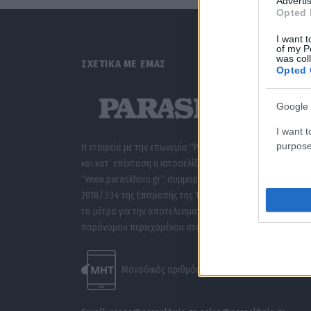
Advertis
Opted 
I want t
of my P
was col
ΣΧΕΤΙΚΑ ΜΕ ΕΜΑΣ
Opted 
Google 
I want t
purpose
Η εταιρεία με την επωνυμία “POLITICAL MEDIA GROUP A.E.”
και κατ’ επέκταση η ιστοσελίδα που κατέχει αυτή
“www.paraskhnio.gr” συμμορφώνονται με τη Σύσταση (ΕΕ
2018/334 της Επιτροπής της 1ης Μαρτίου 2018 σχετικά με
τα μέτρα για την αποτελεσματική αντιμετώπιση του
παράνομου περιεχομένου στο διαδίκτυο (L 63).
Μοναδικός αριθμός Μ.Η.Τ. 262047