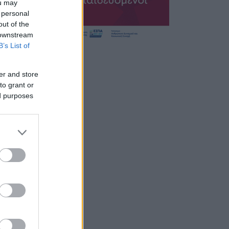
ou may
 personal
out of the
 downstream
B’s List of
er and store
to grant or
ed purposes