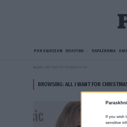
ΡΟΗ ΕΙΔΗΣΕΩΝ
ΠΟΛΙΤΙΚΗ
ΠΑΡΑΣΚΗΝΙΑ
ΟΙΚ
Αρχική
»
All I Want for Christmas Is You
BROWSING:
ALL I WANT FOR CHRISTMA
Paraskhni
If you wish 
sensitive in