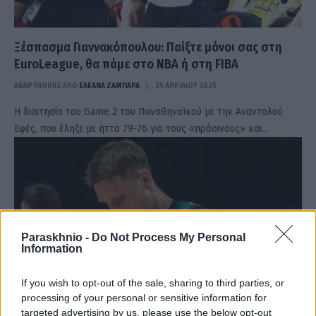
Ξέσπασμα Γιαννακόπουλου: Παίξτε μόνοι σας στη
EuroLeague, θα πάμε στο NBA ή στη FIBA
ΑΝΑΡΤΗΘΗΚΕ ΑΠΟ
ΕΛΕΑΝΑ ΖΑΜΠΑΡΑ
25 ΑΠΡΙΛΊΟΥ 2025
Η διαιτησία του Game 2 του Παναθηναϊκού με την Αναντολού
Εφές, που έληξε με ήττα 79-76 για τους «πράσινους» και…
Paraskhnio -
Do Not Process My Personal
Information
If you wish to opt-out of the sale, sharing to third parties, or
processing of your personal or sensitive information for
targeted advertising by us, please use the below opt-out