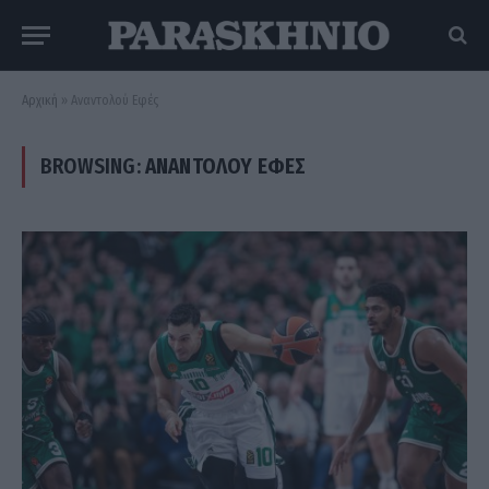
Αρχική
»
Αναντολού Εφές
BROWSING:
ΑΝΑΝΤΟΛΟΎ ΕΦΈΣ