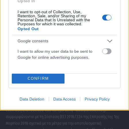
Opted In
I want to opt-out of Collection, Use,
Retention, Sale, and/or Sharing of my
Personal Data that Is Unrelated with the
Purposes for which it was collected.
Opted Out
Google consents
I want to allow my user data to be sent to
Google for online advertising purposes.
ΣΧΕΤΙΚΑ ΜΕ ΕΜΑΣ
CONFIRM
Data Deletion
Data Access
Privacy Policy
Η εταιρεία με την επωνυμία “POLITICAL MEDIA GROUP A.E.” και κατ’
επέκταση η ιστοσελίδα που κατέχει αυτή “www.paraskhnio.gr”
συμμορφώνονται με τη Σύσταση (ΕΕ) 2018/334 της Επιτροπής της 1ης
Μαρτίου 2018 σχετικά με τα μέτρα για την αποτελεσματική