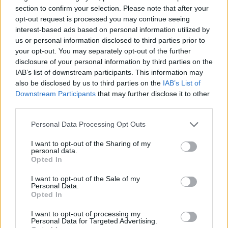
section to confirm your selection. Please note that after your
opt-out request is processed you may continue seeing
H τετράδα… φωτιά του Παναθηναϊκού έφερε τη νίκη
interest-based ads based on personal information utilized by
επί της Αναντολού Εφές
us or personal information disclosed to third parties prior to
your opt-out. You may separately opt-out of the further
ΑΝΑΡΤΗΘΗΚΕ ΑΠΟ
ΕΛΕΑΝΑ ΖΑΜΠΑΡΑ
7 ΣΕΠΤΕΜΒΡΊΟΥ 2024
disclosure of your personal information by third parties on the
Βελτιωμένος σε σχέση με το πρώτο του φιλικό παρουσιάστηκε
IAB’s list of downstream participants. This information may
σήμερα ο Παναθηναϊκός απέναντι στην Αναντολού Εφές. Οι
also be disclosed by us to third parties on the
IAB’s List of
Downstream Participants
that may further disclose it to other
«πράσινοι» επικράτησαν των…
third parties.
Please note that this website/app uses one or more Google
Personal Data Processing Opt Outs
services and may gather and store information including but
not limited to your visit or usage behaviour. You may click to
I want to opt-out of the Sharing of my
personal data.
grant or deny consent to Google and its third-party tags to
Opted In
use your data for below specified purposes in below Google
consent section.
I want to opt-out of the Sale of my
Personal Data.
Opted In
I want to opt-out of processing my
Personal Data for Targeted Advertising.