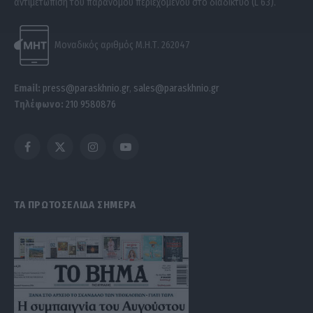
αντιμετώπιση του παράνομου περιεχομένου στο διαδίκτυο (L 63).
Μοναδικός αριθμός Μ.Η.Τ. 262047
Email:
press@paraskhnio.gr
,
sales@paraskhnio.gr
Τηλέφωνο:
210 9580876
Facebook
X
Instagram
YouTube
(Twitter)
ΤΑ ΠΡΩΤΟΣΕΛΙΔΑ ΣΗΜΕΡΑ