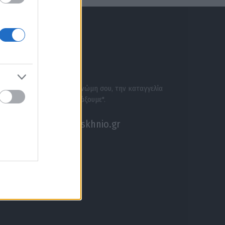
ΕΝΗΜΕΡΩΣΟΥ ΠΡΩΤΟΣ
ΣΕ ΑΚΟΥΜΕ
Στείλε την άποψή σου, τη γνώμη σου, την καταγγελία
σου, ή αν θέλεις κάτι να "ψάξουμε".
akouseme@paraskhnio.gr