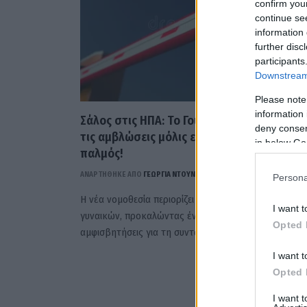
confirm you
continue se
information 
further disc
participants
Downstream 
Please note
information 
Σάλος στις ΗΠΑ: Το Γουαϊόμινγκ απαγορεύε
deny consent
τις αμβλώσεις μόλις εντοπιστεί καρδιακός
in below Go
παλμός!
ΑΝΑΡΤΗΘΗΚΕ ΑΠΟ
ΓΕΩΡΓΊΑ ΝΤΟΎΝΗ
10 ΜΑΡΤΊΟΥ 2026
Persona
Η νέα νομοθεσία περιορίζει δραστικά τα δικαιώματα
I want t
γυναικών, προκαλώντας έντονες αντιδράσεις και
Opted 
αμφισβητήσεις για τη συνταγματικότητα του μέτρου.
I want t
Opted 
I want 