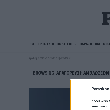
ΡΟΗ ΕΙΔΗΣΕΩΝ
ΠΟΛΙΤΙΚΗ
ΠΑΡΑΣΚΗΝΙΑ
ΟΙΚ
Αρχική
»
απαγόρευση αμβλώσεων
BROWSING:
ΑΠΑΓΌΡΕΥΣΗ ΑΜΒΛΏΣΕΩΝ
Paraskhni
If you wish 
sensitive in