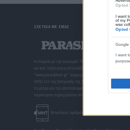
Advertis
Opted 
I want t
of my P
was col
ΣΧΕΤΙΚΑ ΜΕ ΕΜΑΣ
Opted 
Google 
I want t
purpose
Η εταιρεία με την επωνυμία “POLITICAL MEDIA GROUP A.E.”
και κατ’ επέκταση η ιστοσελίδα που κατέχει αυτή
“www.paraskhnio.gr” συμμορφώνονται με τη Σύσταση (ΕΕ
2018/334 της Επιτροπής της 1ης Μαρτίου 2018 σχετικά με
τα μέτρα για την αποτελεσματική αντιμετώπιση του
παράνομου περιεχομένου στο διαδίκτυο (L 63).
Μοναδικός αριθμός Μ.Η.Τ. 262047