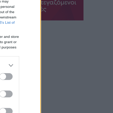
ou may
 personal
out of the
 downstream
B’s List of
er and store
to grant or
ed purposes