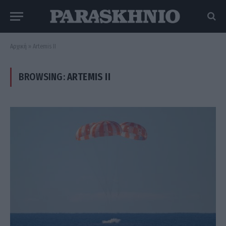
Αρχική
»
Artemis II
BROWSING:
ARTEMIS II