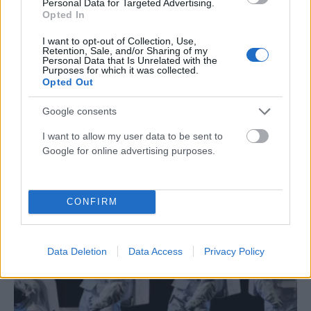
Personal Data for Targeted Advertising.
Opted In
I want to opt-out of Collection, Use,
Retention, Sale, and/or Sharing of my
Personal Data that Is Unrelated with the
Purposes for which it was collected.
Opted Out
Artemis II: Η ώρα άφιξης στην «αθέατη πλευρά» της
Σελήνης πλησιάζει – Το χρονοδιάγραμμα της
Google consents
αποστολής
I want to allow my user data to be sent to
ΑΝΑΡΤΗΘΗΚΕ ΑΠΟ
ΆΛΚΗΣΤΗ ΓΑΤΟΠΟΎΛΟΥ
6 ΑΠΡΙΛΊΟΥ 2026
Google for online advertising purposes.
Πλησιάζει η στιγμή που η αποστολή Artemis II της NASA θα
εισέλθει στην πιο κρίσιμη φάση της επιχείρησης καθώς η…
CONFIRM
Data Deletion
Data Access
Privacy Policy