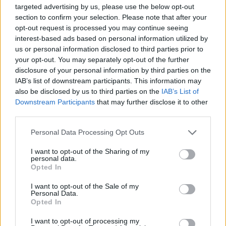
targeted advertising by us, please use the below opt-out
section to confirm your selection. Please note that after your
opt-out request is processed you may continue seeing
interest-based ads based on personal information utilized by
us or personal information disclosed to third parties prior to
your opt-out. You may separately opt-out of the further
Η συγκλονιστική στιγμή που το Artemis II ξεπερνά
disclosure of your personal information by third parties on the
το ρεκόρ του Apollo 13 (βίντεο)
IAB’s list of downstream participants. This information may
ΑΝΑΡΤΗΘΗΚΕ ΑΠΟ
ΆΛΚΗΣΤΗ ΓΑΤΟΠΟΎΛΟΥ
6 ΑΠΡΙΛΊΟΥ 2026
also be disclosed by us to third parties on the
IAB’s List of
Downstream Participants
that may further disclose it to other
Ένα νέο κεφάλαιο στην ιστορία της ανθρωπότητας άνοιξε το
third parties.
πλήρωμα του Artemis II, ταξιδεύοντας πιο μακριά από τη Γη
Please note that this website/app uses one or more Google
από…
Personal Data Processing Opt Outs
services and may gather and store information including but
not limited to your visit or usage behaviour. You may click to
I want to opt-out of the Sharing of my
personal data.
grant or deny consent to Google and its third-party tags to
Opted In
use your data for below specified purposes in below Google
consent section.
I want to opt-out of the Sale of my
Personal Data.
Opted In
I want to opt-out of processing my