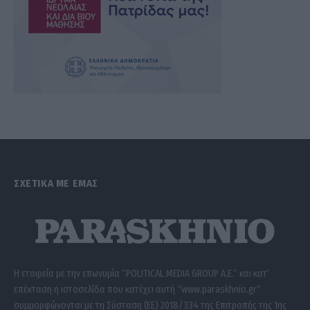
ΣΧΕΤΙΚΑ ΜΕ ΕΜΑΣ
Η εταιρεία με την επωνυμία “POLITICAL MEDIA GROUP A.E.” και κατ’
επέκταση η ιστοσελίδα που κατέχει αυτή “www.paraskhnio.gr”
συμμορφώνονται με τη Σύσταση (ΕΕ) 2018/334 της Επιτροπής της 1ης