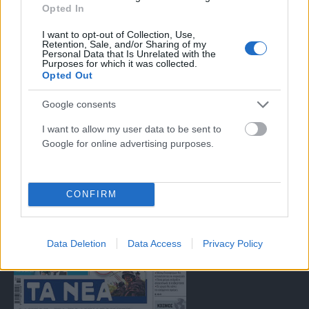
Opted In
αντιμετώπιση του παράνομου περιεχομένου στο διαδίκτυο (L 63).
I want to opt-out of Collection, Use,
Retention, Sale, and/or Sharing of my
Personal Data that Is Unrelated with the
Μοναδικός αριθμός Μ.Η.Τ. 262047
Purposes for which it was collected.
Opted Out
Email:
press@paraskhnio.gr
,
sales@paraskhnio.gr
Google consents
Τηλέφωνο:
210 9580876
I want to allow my user data to be sent to
Google for online advertising purposes.
Facebook
X
Instagram
YouTube
(Twitter)
CONFIRM
ΤΑ ΠΡΩΤΟΣΕΛΙΔΑ ΣΗΜΕΡΑ
Data Deletion
Data Access
Privacy Policy