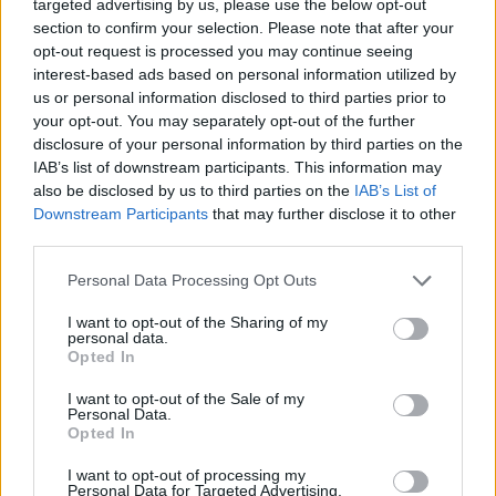
targeted advertising by us, please use the below opt-out
section to confirm your selection. Please note that after your
opt-out request is processed you may continue seeing
interest-based ads based on personal information utilized by
us or personal information disclosed to third parties prior to
your opt-out. You may separately opt-out of the further
disclosure of your personal information by third parties on the
IAB’s list of downstream participants. This information may
also be disclosed by us to third parties on the
IAB’s List of
Downstream Participants
that may further disclose it to other
third parties.
ΣΧΕΤΙΚΑ ΜΕ ΕΜΑΣ
Please note that this website/app uses one or more Google
Personal Data Processing Opt Outs
services and may gather and store information including but
not limited to your visit or usage behaviour. You may click to
I want to opt-out of the Sharing of my
personal data.
grant or deny consent to Google and its third-party tags to
Opted In
use your data for below specified purposes in below Google
consent section.
I want to opt-out of the Sale of my
Personal Data.
Η εταιρεία με την επωνυμία “POLITICAL MEDIA GROUP A.E.” και κατ’
Opted In
επέκταση η ιστοσελίδα που κατέχει αυτή “www.paraskhnio.gr”
συμμορφώνονται με τη Σύσταση (ΕΕ) 2018/334 της Επιτροπής της 1ης
I want to opt-out of processing my
Personal Data for Targeted Advertising.
Μαρτίου 2018 σχετικά με τα μέτρα για την αποτελεσματική