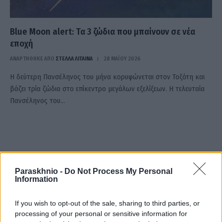
Blue Moon alert: Τα 3 ζώδια που μπαίνουν σε νέα
εποχή
ΑΝΑΡΤΗΘΗΚΕ ΑΠΟ
ΣΤΈΛΛΑ ΛΊΤΑΙΝΑ
28 ΜΑΪ́ΟΥ 2026
Η δεύτερη Πανσέληνος του μήνα κορυφώνεται στον Τοξότη και
βάζει τρία ζώδια στο επίκεντρο μεγάλων εξελίξεων. Η τελευταία
Πανσέληνος του…
Paraskhnio -
Do Not Process My Personal
Information
If you wish to opt-out of the sale, sharing to third parties, or
processing of your personal or sensitive information for