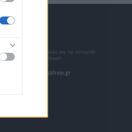
ΕΝΗΜΕΡΩΣΟΥ ΠΡΩΤΟΣ
ΣΕ ΑΚΟΥΜΕ
Στείλε την άποψή σου, τη γνώμη σου, την καταγγελία
σου, ή αν θέλεις κάτι να "ψάξουμε".
akouseme@paraskhnio.gr