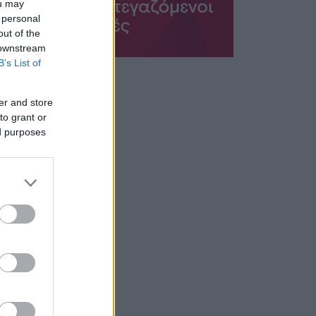
ou may
 personal
out of the
 downstream
B’s List of
er and store
to grant or
ed purposes