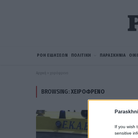
ΡΟΗ ΕΙΔΗΣΕΩΝ
ΠΟΛΙΤΙΚΗ
ΠΑΡΑΣΚΗΝΙΑ
ΟΙΚ
Αρχική
»
χειρόφρενο
BROWSING:
ΧΕΙΡΌΦΡΕΝΟ
Paraskhni
If you wish 
sensitive in