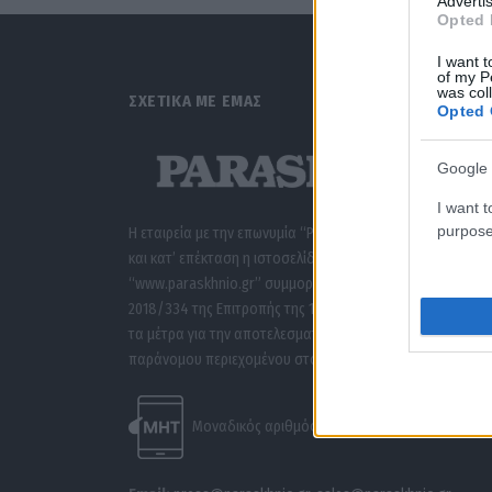
Advertis
Opted 
I want t
of my P
was col
ΣΧΕΤΙΚΑ ΜΕ ΕΜΑΣ
Opted 
Google 
I want t
purpose
Η εταιρεία με την επωνυμία “POLITICAL MEDIA GROUP A.E.”
και κατ’ επέκταση η ιστοσελίδα που κατέχει αυτή
“www.paraskhnio.gr” συμμορφώνονται με τη Σύσταση (ΕΕ
2018/334 της Επιτροπής της 1ης Μαρτίου 2018 σχετικά με
τα μέτρα για την αποτελεσματική αντιμετώπιση του
παράνομου περιεχομένου στο διαδίκτυο (L 63).
Μοναδικός αριθμός Μ.Η.Τ. 262047