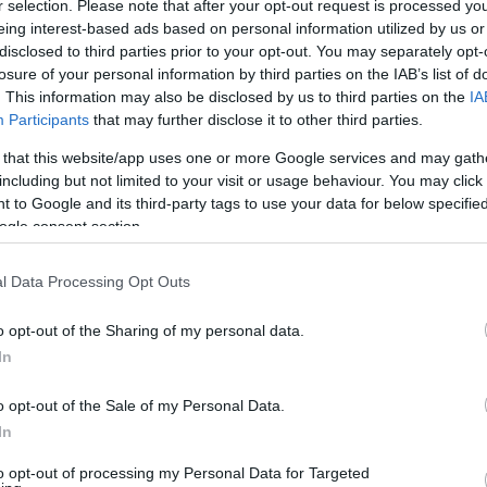
r selection. Please note that after your opt-out request is processed y
eing interest-based ads based on personal information utilized by us or
disclosed to third parties prior to your opt-out. You may separately opt-
losure of your personal information by third parties on the IAB’s list of
. This information may also be disclosed by us to third parties on the
IA
Participants
that may further disclose it to other third parties.
 that this website/app uses one or more Google services and may gath
including but not limited to your visit or usage behaviour. You may click 
Σοβαρό ατύχημα για 4χρονο στη Χαλκίδα –
 to Google and its third-party tags to use your data for below specifi
Έλυσε το χειρόφρενο στο ΙΧ του πατέρα του
ogle consent section.
και πέρασε πάνω από το πόδι του
ΑΝΑΡΤΗΘΗΚΕ ΑΠΟ
GEORGIOSXT@GMAIL.COM
22 ΦΕΒΡΟΥΑΡΊΟΥ 2023
l Data Processing Opt Outs
αίας
Ένα σοβαρό ατύχημα συνέβη στη Χαλκίδα, με 4χρονο
o opt-out of the Sharing of my personal data.
παιδί, το πόδι του οποίου συνεθλίβη από τις ρόδες του
In
αυτοκινήτου του…
o opt-out of the Sale of my Personal Data.
In
to opt-out of processing my Personal Data for Targeted