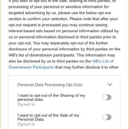
If you wish to opt-out of the sale, sharing to third parties, or
Ο σφοδρότερος χιονιάς των τελευταίων 20 ετών
processing of your personal or sensitive information for
στην Αυστραλία! (VIDEO)
targeted advertising by us, please use the below opt-out
section to confirm your selection. Please note that after your
ΑΝΑΡΤΗΘΗΚΕ ΑΠΟ
GMYLONAS
3 ΑΥΓΟΎΣΤΟΥ 2025
opt-out request is processed you may continue seeing
interest-based ads based on personal information utilized by
Έκπληκτοι οι κάτοικοι στις ανατολικές πόλεις
us or personal information disclosed to third parties prior to
your opt-out. You may separately opt-out of the further
disclosure of your personal information by third parties on the
IAB’s list of downstream participants. This information may
also be disclosed by us to third parties on the
IAB’s List of
Downstream Participants
that may further disclose it to other
third parties.
Please note that this website/app uses one or more Google
Personal Data Processing Opt Outs
services and may gather and store information including but
not limited to your visit or usage behaviour. You may click to
I want to opt-out of the Sharing of my
personal data.
grant or deny consent to Google and its third-party tags to
Opted In
use your data for below specified purposes in below Google
consent section.
I want to opt-out of the Sale of my
Personal Data.
Που θα δείξει έως και -6 βαθμούς το θερμόμετρο –
Opted In