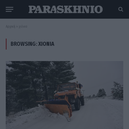
Αρχική
»
χιόνια
BROWSING:
ΧΙΌΝΙΑ