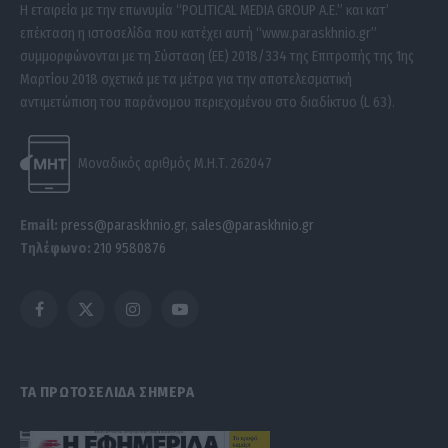
Η εταιρεία με την επωνυμία “POLITICAL MEDIA GROUP A.E.” και κατ’
επέκταση η ιστοσελίδα που κατέχει αυτή “www.paraskhnio.gr”
συμμορφώνονται με τη Σύσταση (ΕΕ) 2018/334 της Επιτροπής της 1ης
Μαρτίου 2018 σχετικά με τα μέτρα για την αποτελεσματική
αντιμετώπιση του παράνομου περιεχομένου στο διαδίκτυο (L 63).
Μοναδικός αριθμός Μ.Η.Τ. 262047
Email:
press@paraskhnio.gr
,
sales@paraskhnio.gr
Τηλέφωνο:
210 9580876
Facebook
X
Instagram
YouTube
(Twitter)
ΤΑ ΠΡΩΤΟΣΕΛΙΔΑ ΣΗΜΕΡΑ