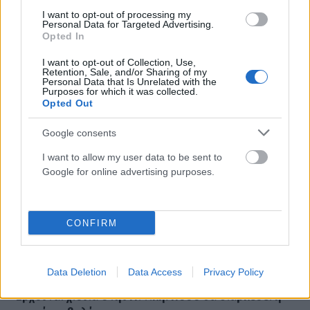
Πως θα εξελιχθεί η κακοκαιρία (video)
I want to opt-out of processing my
ΑΝΑΡΤΗΘΗΚΕ ΑΠΟ
ΕΛΕΑΝΑ ΖΑΜΠΑΡΑ
7 ΑΠΡΙΛΊΟΥ 2025
Personal Data for Targeted Advertising.
Opted In
Ο χειμώνας επέστρεψε στην Ελλάδα αλλά αυτή η απότομη
I want to opt-out of Collection, Use,
μεταβολή του καιρού δε θα κρατήσει πολύ όπως δείχνουν τα
Retention, Sale, and/or Sharing of my
στοιχεία…
Personal Data that Is Unrelated with the
Purposes for which it was collected.
Opted Out
Google consents
I want to allow my user data to be sent to
Google for online advertising purposes.
CONFIRM
Data Deletion
Data Access
Privacy Policy
Έρχονται χιόνια στην Αττική: Πόσο θα διαρκέσει η