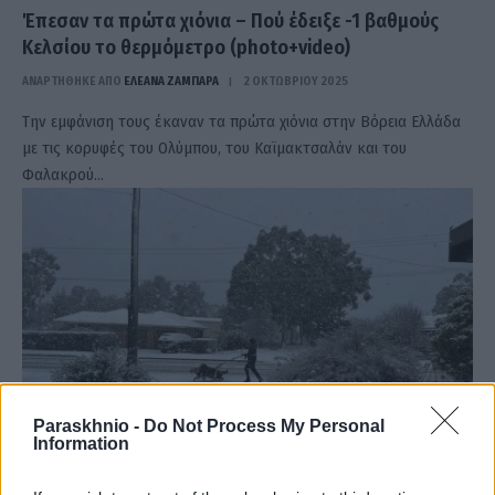
Έπεσαν τα πρώτα χιόνια – Πού έδειξε -1 βαθμούς
Κελσίου το θερμόμετρο (photo+video)
ΑΝΑΡΤΗΘΗΚΕ ΑΠΟ
ΕΛΕΑΝΑ ΖΑΜΠΑΡΑ
2 ΟΚΤΩΒΡΊΟΥ 2025
Την εμφάνιση τους έκαναν τα πρώτα χιόνια στην Βόρεια Ελλάδα
με τις κορυφές του Ολύμπου, του Καϊμακτσαλάν και του
Φαλακρού…
Paraskhnio -
Do Not Process My Personal
Information