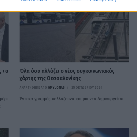
ς το
Όλα όσα αλλάζει ο νέος συγκοινωνιακός
χάρτης της Θεσσαλονίκης
ΑΝΑΡΤΗΘΗΚΕ ΑΠΟ
GMYLONAS
25 ΟΚΤΩΒΡΊΟΥ 2024
μέρι
Έντεκα γραμμές «αλλάζουν» και μια νέα δημιουργείται
ε