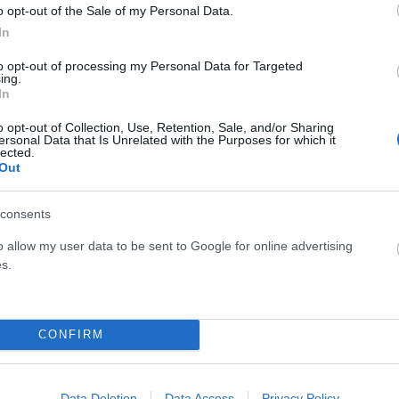
o opt-out of the Sale of my Personal Data.
In
to opt-out of processing my Personal Data for Targeted
ing.
In
o opt-out of Collection, Use, Retention, Sale, and/or Sharing
ersonal Data that Is Unrelated with the Purposes for which it
lected.
Out
consents
υ
Δείτε το λογότυπο του Μετρό Θεσσαλονίκης
o allow my user data to be sent to Google for online advertising
(PHOTOS)
s.
ΑΝΑΡΤΗΘΗΚΕ ΑΠΟ
GMYLONAS
13 ΝΟΕΜΒΡΊΟΥ 2024
Αντίστροφη μέτρηση για τα εγκαίνια
CONFIRM
Data Deletion
Data Access
Privacy Policy