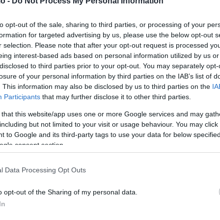
o -
Do Not Process My Personal Information
to opt-out of the sale, sharing to third parties, or processing of your per
formation for targeted advertising by us, please use the below opt-out s
r selection. Please note that after your opt-out request is processed y
eing interest-based ads based on personal information utilized by us or
disclosed to third parties prior to your opt-out. You may separately opt-
losure of your personal information by third parties on the IAB’s list of
. This information may also be disclosed by us to third parties on the
IA
Participants
that may further disclose it to other third parties.
 that this website/app uses one or more Google services and may gath
Έτοιμο να δοθεί για λειτουργία το μετρό
including but not limited to your visit or usage behaviour. You may click 
Θεσσαλονίκης
 to Google and its third-party tags to use your data for below specifi
ogle consent section.
ΑΝΑΡΤΗΘΗΚΕ ΑΠΟ
ΓΕΩΡΓΊΑ ΝΤΟΎΝΗ
26 ΝΟΕΜΒΡΊΟΥ 2024
Ο Χρήστος Σταϊκούρας δηλώνει ότι θα είναι άμεσα
l Data Processing Opt Outs
ν
ανοιχτό για τους πολίτες το μόνο που κάνουν ως
τελευταίο είναι να…
o opt-out of the Sharing of my personal data.
In