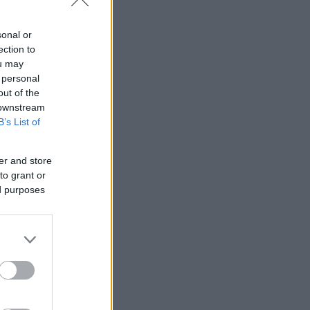
sonal or
ection to
ou may
 personal
out of the
 downstream
B’s List of
er and store
to grant or
ed purposes