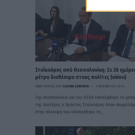
Σταϊκούρας από Θεσσαλονίκη: Σε 26 ημέρε
μέτρο διαθέσιμο στους πολίτες (video)
ΑΝΑΡΤΗΘΗΚΕ ΑΠΟ
ΕΛΕΑΝΑ ΖΑΜΠΑΡΑ
4 ΝΟΕΜΒΡΊΟΥ 2024
Την Θεσσαλονίκη και τον ΟΣΕΘ επισκέφθηκε το μεση
της Δευτέρας ο Χρήστος Σταϊκούρας όπου συμμετείχ
στην σύσκεψη που υλοποιήθηκε τις…