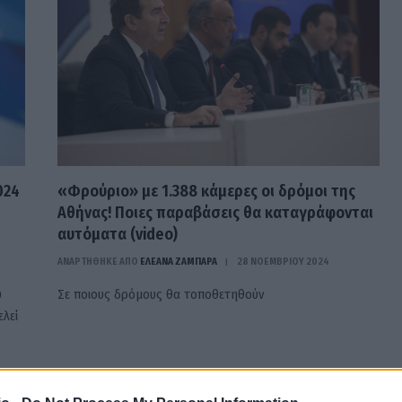
024
«Φρούριο» με 1.388 κάμερες οι δρόμοι της
Αθήνας! Ποιες παραβάσεις θα καταγράφονται
αυτόματα (video)
ΑΝΑΡΤΗΘΗΚΕ ΑΠΟ
ΕΛΕΑΝΑ ΖΑΜΠΑΡΑ
28 ΝΟΕΜΒΡΊΟΥ 2024
υ
Σε ποιους δρόμους θα τοποθετηθούν
λεί