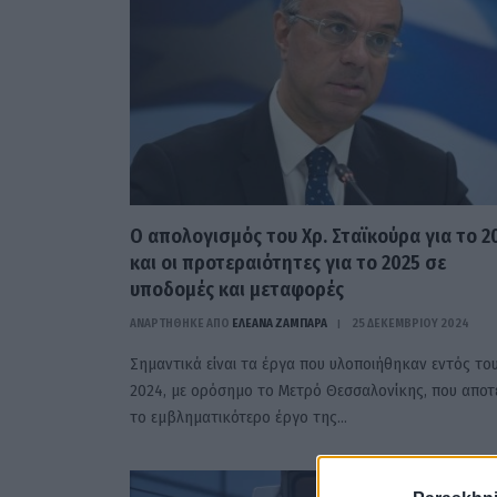
Ο απολογισμός του Χρ. Σταϊκούρα για το 2
και οι προτεραιότητες για το 2025 σε
υποδομές και μεταφορές
ΑΝΑΡΤΗΘΗΚΕ ΑΠΟ
ΕΛΕΑΝΑ ΖΑΜΠΑΡΑ
25 ΔΕΚΕΜΒΡΊΟΥ 2024
Σημαντικά είναι τα έργα που υλοποιήθηκαν εντός το
2024, με ορόσημο το Μετρό Θεσσαλονίκης, που αποτε
το εμβληματικότερο έργο της…