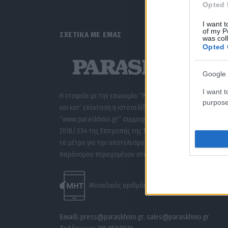
Opted 
I want t
of my P
ΣΧΕΤΙΚΑ ΜΕ ΕΜΑΣ
was col
Opted 
Google 
I want t
Η εταιρεία με την επωνυμία “POLITICAL MEDIA GROUP A.E.”
purpose
και κατ’ επέκταση η ιστοσελίδα που κατέχει αυτή
“www.paraskhnio.gr” συμμορφώνονται με τη Σύσταση (ΕΕ
2018/334 της Επιτροπής της 1ης Μαρτίου 2018 σχετικά με
τα μέτρα για την αποτελεσματική αντιμετώπιση του
παράνομου περιεχομένου στο διαδίκτυο (L 63).
Μοναδικός αριθμός Μ.Η.Τ. 262047
Email:
press@paraskhnio.gr
,
sales@paraskhnio.gr