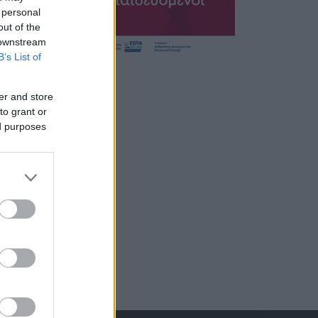
 personal
out of the
 downstream
B’s List of
er and store
to grant or
ed purposes