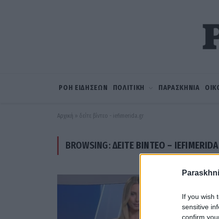
ΡΟΗ ΕΙΔΗΣΕΩΝ
ΠΟΛΙΤΙΚΗ
ΠΑΡΑΣΚΗΝΙΑ
ΟΙΚ
Αρχική
»
δείτε βίντεο - iefimerida.gr
BROWSING:
ΔΕΊΤΕ ΒΊΝΤΕΟ – IEFIMERID
Paraskhni
If you wish 
sensitive in
confirm you