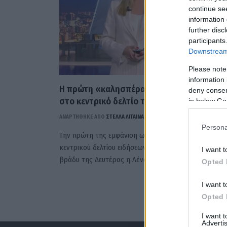
continue se
information 
further disc
participants
Downstream 
Please note
information 
Η πρώτη «καλησπέρα» της Λένας Φλυτζάν
deny consent
στο κεντρικό δελτίο του ΣΚΑΪ (VIDEO)
in below Go
ΑΝΑΡΤΗΘΗΚΕ ΑΠΟ
ΣΤΈΛΛΑ ΛΊΤΑΙΝΑ
1 ΙΟΥΝΊΟΥ 2026
Persona
Την πρώτη της εμφάνιση ως παρουσιάστρια του
κεντρικού δελτίου ειδήσεων του ΣΚΑΪ πραγματοποίησ
I want t
βράδυ της Δευτέρας η Λένα Φλυτζάνη,…
Opted 
I want t
Opted 
I want 
Advertis