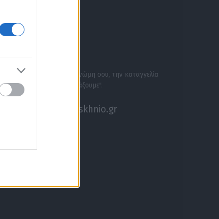
ΕΝΗΜΕΡΩΣΟΥ ΠΡΩΤΟΣ
ΣΕ ΑΚΟΥΜΕ
Στείλε την άποψή σου, τη γνώμη σου, την καταγγελία
σου, ή αν θέλεις κάτι να "ψάξουμε".
akouseme@paraskhnio.gr