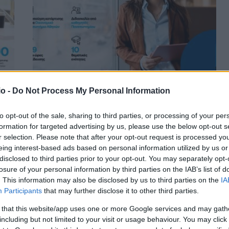
COSMOTE GROW YOUR BUSINESS: Νέος κύκλος
o -
Do Not Process My Personal Information
ς
δωρεάν εκπαίδευσης στις ψηφιακές
δεξιότητες για επιχειρήσεις
to opt-out of the sale, sharing to third parties, or processing of your per
formation for targeted advertising by us, please use the below opt-out s
ΑΝΑΡΤΗΘΗΚΕ ΑΠΟ
GEORGIOSXT@GMAIL.COM
15 ΣΕΠΤΕΜΒΡΊΟΥ 2023
r selection. Please note that after your opt-out request is processed y
eing interest-based ads based on personal information utilized by us or
σης
Εκπαιδευτικό πρόγραμμα από το Εργαστήριο
disclosed to third parties prior to your opt-out. You may separately opt-
.000
Ηλεκτρονικού Εμπορίου (ELTRUN) του Οικονομικού
losure of your personal information by third parties on the IAB’s list of
Πανεπιστημίου Αθηνών σε συνεργασία με την COSMOTE
. This information may also be disclosed by us to third parties on the
IA
Πιστοποιητικό κατάρτισης από…
Participants
that may further disclose it to other third parties.
 that this website/app uses one or more Google services and may gath
including but not limited to your visit or usage behaviour. You may click 