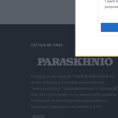
I want t
purpose
ΣΧΕΤΙΚΑ ΜΕ ΕΜΑΣ
Η εταιρεία με την επωνυμία “POLITICAL MEDIA GROUP A.E.”
και κατ’ επέκταση η ιστοσελίδα που κατέχει αυτή
“www.paraskhnio.gr” συμμορφώνονται με τη Σύσταση (ΕΕ
2018/334 της Επιτροπής της 1ης Μαρτίου 2018 σχετικά με
τα μέτρα για την αποτελεσματική αντιμετώπιση του
παράνομου περιεχομένου στο διαδίκτυο (L 63).