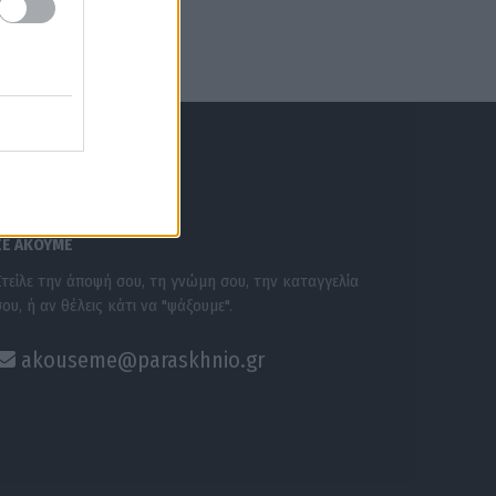
ΕΝΗΜΕΡΩΣΟΥ ΠΡΩΤΟΣ
ΣΕ ΑΚΟΥΜΕ
Στείλε την άποψή σου, τη γνώμη σου, την καταγγελία
σου, ή αν θέλεις κάτι να "ψάξουμε".
akouseme@paraskhnio.gr