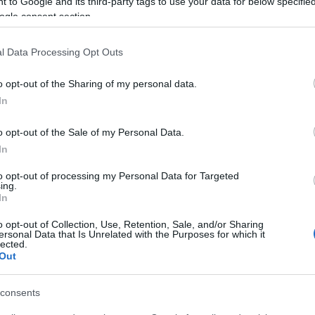
 to Google and its third-party tags to use your data for below specifi
ogle consent section.
l Data Processing Opt Outs
o opt-out of the Sharing of my personal data.
In
o opt-out of the Sale of my Personal Data.
In
λος
GrowYourBusiness: Νέο δωρεάν εκπαιδευτικό
to opt-out of processing my Personal Data for Targeted
πρόγραμμα για επιχειρήσεις, με
ing.
πιστοποιητικό κατάρτισης από το ΟΠΑ
In
ΑΝΑΡΤΗΘΗΚΕ ΑΠΟ
MV
31 ΟΚΤΩΒΡΊΟΥ 2022
o opt-out of Collection, Use, Retention, Sale, and/or Sharing
ersonal Data that Is Unrelated with the Purposes for which it
τικό
Έρχεται το νέο δωρεάν εκπαιδευτικό πρόγραμμα για
lected.
Out
επιχειρήσεις της COSMOTE #GrowYourBusiness-
Certification Program που για πρώτη φορά, προσφέρει
consents
στους συμμετέχοντες…