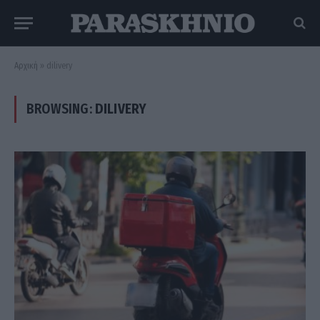
Αρχική
»
dilivery
BROWSING:
DILIVERY