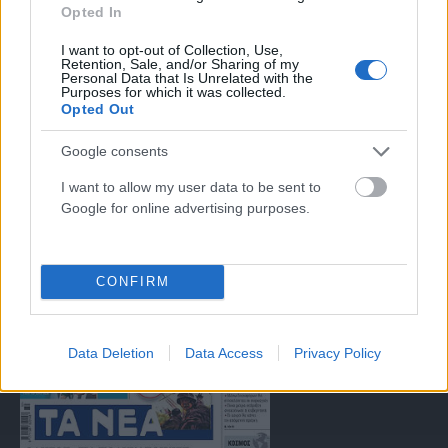
Opted In
αντιμετώπιση του παράνομου περιεχομένου στο διαδίκτυο (L 63).
I want to opt-out of Collection, Use,
Retention, Sale, and/or Sharing of my
Personal Data that Is Unrelated with the
Μοναδικός αριθμός Μ.Η.Τ. 262047
Purposes for which it was collected.
Opted Out
Email:
press@paraskhnio.gr
,
sales@paraskhnio.gr
Google consents
Τηλέφωνο:
210 9580876
I want to allow my user data to be sent to
Google for online advertising purposes.
Facebook
X
Instagram
YouTube
(Twitter)
CONFIRM
ΤΑ ΠΡΩΤΟΣΕΛΙΔΑ ΣΗΜΕΡΑ
Data Deletion
Data Access
Privacy Policy