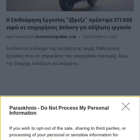
Η Επιθεώρηση Εργασίας “έβρεξε” πρόστιμα 373.000
ευρώ σε επιχειρήσεις delivery για αδήλωτη εργασία
ΑΝΑΡΤΗΘΗΚΕ ΑΠΟ
GEORGIOSXT@GMAIL.COM
21 ΣΕΠΤΕΜΒΡΊΟΥ 2022
Εντείνονται οι έλεγχοι της Ανεξάρτητης Αρχής Επιθεώρηση
Εργασίας στον σε επιχειρήσεις που απασχολούν διανομείς, λόγω
της ύπαρξης ενδείξεων για αυξημένη…
Paraskhnio -
Do Not Process My Personal
Information
If you wish to opt-out of the sale, sharing to third parties, or
processing of your personal or sensitive information for