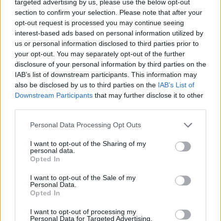
targeted advertising by us, please use the below opt-out
section to confirm your selection. Please note that after your
opt-out request is processed you may continue seeing
interest-based ads based on personal information utilized by
us or personal information disclosed to third parties prior to
your opt-out. You may separately opt-out of the further
disclosure of your personal information by third parties on the
IAB’s list of downstream participants. This information may
also be disclosed by us to third parties on the
IAB’s List of
Downstream Participants
that may further disclose it to other
third parties.
ΣΧΕΤΙΚΑ ΜΕ ΕΜΑΣ
Please note that this website/app uses one or more Google
Personal Data Processing Opt Outs
services and may gather and store information including but
not limited to your visit or usage behaviour. You may click to
I want to opt-out of the Sharing of my
personal data.
grant or deny consent to Google and its third-party tags to
Opted In
use your data for below specified purposes in below Google
consent section.
I want to opt-out of the Sale of my
Personal Data.
Η εταιρεία με την επωνυμία “POLITICAL MEDIA GROUP A.E.” και κατ’
Opted In
επέκταση η ιστοσελίδα που κατέχει αυτή “www.paraskhnio.gr”
συμμορφώνονται με τη Σύσταση (ΕΕ) 2018/334 της Επιτροπής της 1ης
I want to opt-out of processing my
Personal Data for Targeted Advertising.
Μαρτίου 2018 σχετικά με τα μέτρα για την αποτελεσματική