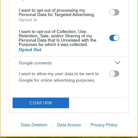
I want to opt-out of processing my
Personal Data for Targeted Advertising.
Opted In
I want to opt-out of Collection, Use,
Retention, Sale, and/or Sharing of my
Personal Data that Is Unrelated with the
Purposes for which it was collected.
Διαβάστε στο «ΠΑΡΑΣΚΗΝΙΟ» που κυκλοφορεί
Opted Out
ΑΝΑΡΤΗΘΗΚΕ ΑΠΟ
ΓΕΩΡΓΊΑ ΝΤΟΎΝΗ
22 ΝΟΕΜΒΡΊΟΥ 2024
Google consents
Μη χάσετε το «ΠΑΡΑΣΚΗΝΙΟ», που κυκλοφορεί με ρεπορτάζ,
I want to allow my user data to be sent to
έρευνες και παρεμβάσεις οι οποίες θα συζητηθούν.
Google for online advertising purposes.
CONFIRM
Data Deletion
Data Access
Privacy Policy