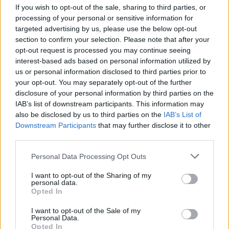
If you wish to opt-out of the sale, sharing to third parties, or
processing of your personal or sensitive information for
targeted advertising by us, please use the below opt-out
section to confirm your selection. Please note that after your
opt-out request is processed you may continue seeing
interest-based ads based on personal information utilized by
us or personal information disclosed to third parties prior to
your opt-out. You may separately opt-out of the further
disclosure of your personal information by third parties on the
IAB’s list of downstream participants. This information may
also be disclosed by us to third parties on the
IAB’s List of
Θα πετύχουμε την ανάταξη του ΕΣΥ
Downstream Participants
that may further disclose it to other
ΑΝΑΡΤΗΘΗΚΕ ΑΠΟ
NEWSROOM
26 ΝΟΕΜΒΡΊΟΥ 2024
third parties.
ΔΗΜΗΤΡΗΣ ΒΑΡΤΖΟΠΟΥΛΟΣ
Please note that this website/app uses one or more Google
Personal Data Processing Opt Outs
services and may gather and store information including but
not limited to your visit or usage behaviour. You may click to
I want to opt-out of the Sharing of my
personal data.
grant or deny consent to Google and its third-party tags to
Opted In
use your data for below specified purposes in below Google
consent section.
I want to opt-out of the Sale of my
Personal Data.
Opted In