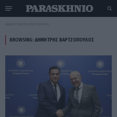
Αρχική
»
Δημήτρης Βαρτζόπουλος
BROWSING:
ΔΗΜΉΤΡΗΣ ΒΑΡΤΖΌΠΟΥΛΟΣ