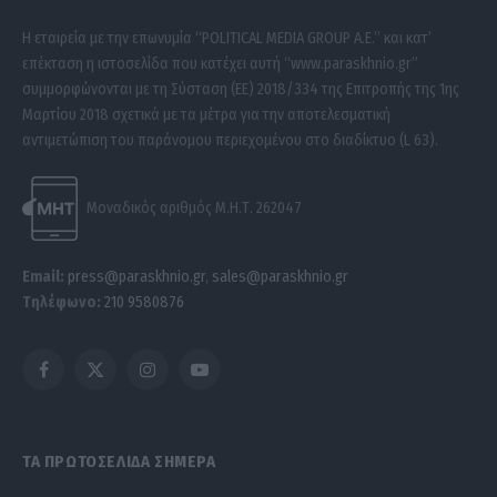
Η εταιρεία με την επωνυμία “POLITICAL MEDIA GROUP A.E.” και κατ’
επέκταση η ιστοσελίδα που κατέχει αυτή “www.paraskhnio.gr”
συμμορφώνονται με τη Σύσταση (ΕΕ) 2018/334 της Επιτροπής της 1ης
Μαρτίου 2018 σχετικά με τα μέτρα για την αποτελεσματική
αντιμετώπιση του παράνομου περιεχομένου στο διαδίκτυο (L 63).
Μοναδικός αριθμός Μ.Η.Τ. 262047
Email:
press@paraskhnio.gr
,
sales@paraskhnio.gr
Τηλέφωνο:
210 9580876
Facebook
X
Instagram
YouTube
(Twitter)
ΤΑ ΠΡΩΤΟΣΕΛΙΔΑ ΣΗΜΕΡΑ