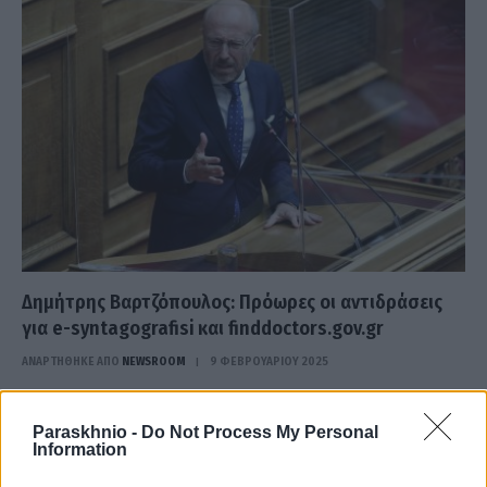
Δημήτρης Βαρτζόπουλος: Πρόωρες οι αντιδράσεις
για e-syntagografisi και finddoctors.gοv.gr
ΑΝΑΡΤΗΘΗΚΕ ΑΠΟ
NEWSROOM
9 ΦΕΒΡΟΥΑΡΊΟΥ 2025
Όσα εξηγεί στην Karfitsa o υφυπουργός Υγείας
Paraskhnio -
Do Not Process My Personal
Information