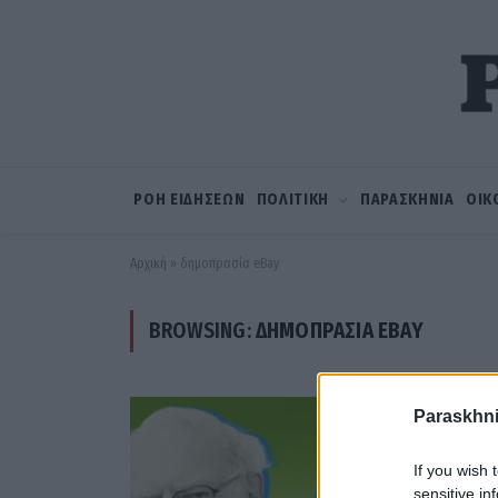
ΡΟΗ ΕΙΔΗΣΕΩΝ
ΠΟΛΙΤΙΚΗ
ΠΑΡΑΣΚΗΝΙΑ
ΟΙΚ
Αρχική
»
δημοπρασία eBay
BROWSING:
ΔΗΜΟΠΡΑΣΊΑ EBAY
Paraskhni
If you wish 
sensitive in