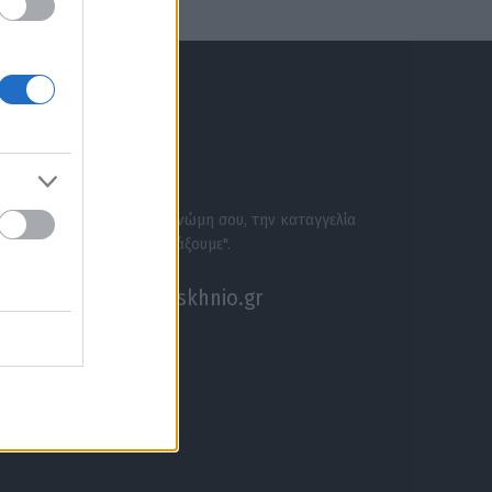
ΕΝΗΜΕΡΩΣΟΥ ΠΡΩΤΟΣ
ΣΕ ΑΚΟΥΜΕ
Στείλε την άποψή σου, τη γνώμη σου, την καταγγελία
σου, ή αν θέλεις κάτι να "ψάξουμε".
akouseme@paraskhnio.gr