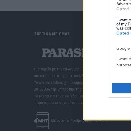
Advertis
Opted 
I want t
of my P
was col
Opted 
ΣΧΕΤΙΚΑ ΜΕ ΕΜΑΣ
Google 
I want t
purpose
Η εταιρεία με την επωνυμία “POLITICAL MEDIA GROUP A.E.”
και κατ’ επέκταση η ιστοσελίδα που κατέχει αυτή
“www.paraskhnio.gr” συμμορφώνονται με τη Σύσταση (ΕΕ
2018/334 της Επιτροπής της 1ης Μαρτίου 2018 σχετικά με
τα μέτρα για την αποτελεσματική αντιμετώπιση του
παράνομου περιεχομένου στο διαδίκτυο (L 63).
Μοναδικός αριθμός Μ.Η.Τ. 262047