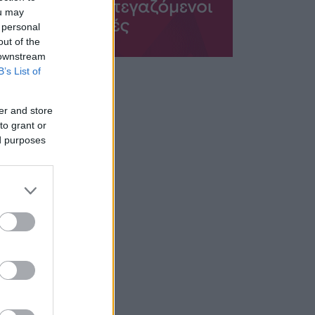
ou may
 personal
out of the
 downstream
B’s List of
er and store
to grant or
ed purposes