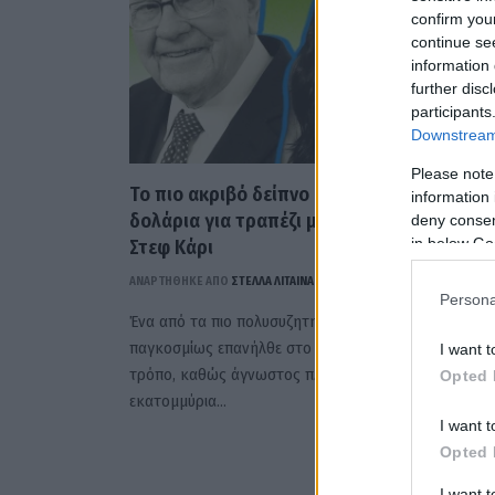
confirm you
continue se
information 
further disc
participants
Downstream 
Please note
Το πιο ακριβό δείπνο στον κόσμο; 9 εκατ.
information 
δολάρια για τραπέζι με Γουόρεν Μπάφετ κα
deny consent
in below Go
Στεφ Κάρι
ΑΝΑΡΤΗΘΗΚΕ ΑΠΟ
ΣΤΈΛΛΑ ΛΊΤΑΙΝΑ
16 ΜΑΪ́ΟΥ 2026
Persona
Ένα από τα πιο πολυσυζητημένα φιλανθρωπικά even
παγκοσμίως επανήλθε στο προσκήνιο με εντυπωσιακ
I want t
τρόπο, καθώς άγνωστος πλειοδότης κατέβαλε 9
Opted 
εκατομμύρια…
I want t
Opted 
I want 