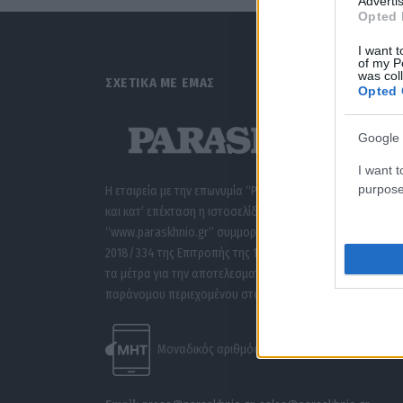
Advertis
Opted 
I want t
of my P
was col
ΣΧΕΤΙΚΑ ΜΕ ΕΜΑΣ
Opted 
Google 
I want t
purpose
Η εταιρεία με την επωνυμία “POLITICAL MEDIA GROUP A.E.”
και κατ’ επέκταση η ιστοσελίδα που κατέχει αυτή
“www.paraskhnio.gr” συμμορφώνονται με τη Σύσταση (ΕΕ
2018/334 της Επιτροπής της 1ης Μαρτίου 2018 σχετικά με
τα μέτρα για την αποτελεσματική αντιμετώπιση του
παράνομου περιεχομένου στο διαδίκτυο (L 63).
Μοναδικός αριθμός Μ.Η.Τ. 262047