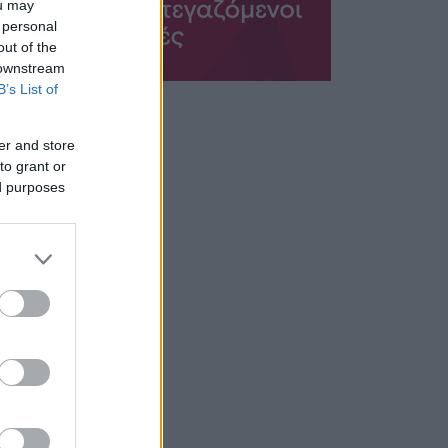
ou may
 personal
out of the
 downstream
B’s List of
er and store
to grant or
ed purposes