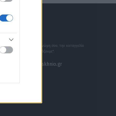
ΕΝΗΜΕΡΩΣΟΥ ΠΡΩΤΟΣ
ΣΕ ΑΚΟΥΜΕ
Στείλε την άποψή σου, τη γνώμη σου, την καταγγελία
σου, ή αν θέλεις κάτι να "ψάξουμε".
akouseme@paraskhnio.gr