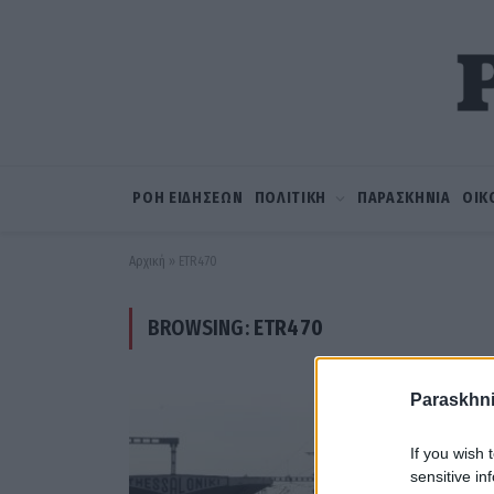
ΡΟΗ ΕΙΔΗΣΕΩΝ
ΠΟΛΙΤΙΚΗ
ΠΑΡΑΣΚΗΝΙΑ
ΟΙΚ
Αρχική
»
ETR470
BROWSING:
ETR470
Paraskhni
If you wish 
sensitive in