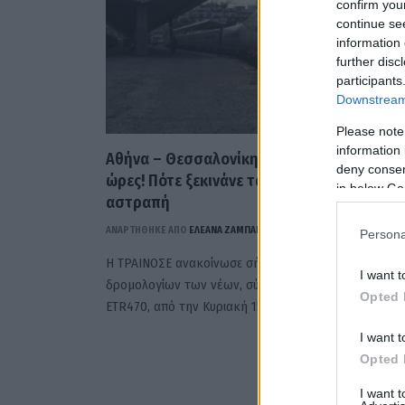
confirm you
continue se
information 
further disc
participants
Downstream 
Please note
information 
Αθήνα – Θεσσαλονίκη σε λιγότερο από 4
deny consent
ώρες! Πότε ξεκινάνε τα δρομολόγια…
in below Go
αστραπή
ΑΝΑΡΤΗΘΗΚΕ ΑΠΟ
ΕΛΕΑΝΑ ΖΑΜΠΑΡΑ
6 ΜΑΪ́ΟΥ 2022
Persona
Η ΤΡΑΙΝΟΣΕ ανακοίνωσε σήμερα την έναρξη
I want t
δρομολογίων των νέων, σύγχρονων αμαξοστοιχιών
Opted 
ETR470, από την Κυριακή 15 Μαΐου 2022, που εκτελο
I want t
Opted 
I want 